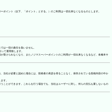
パーポイント（以下、「ポイント」とする。）のご利用は一切出来なくなるものとします。
社では一切の責任を負いません。
に則って運用致します。
用が受けられなくなり、またノジマスーパーポイントのご利用が一切出来なくなるなど、各種本サ
お、当社が必要と認めた場合には、投稿者の承諾を得ることなく、保存されている投稿内容の中か
します。
行うことができます。これらを行う場合でも、当社はユーザーに対し、何らの支払も要しないもの