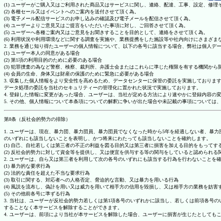
(1) ユーザーがご購入又はご利用された商品又はサービスに関し、連絡、配達、工事、設定、修
(2) 各種セール又はイベントへのご案内を送付させて頂く為。
(3) 電子メール配信サービスのお申し込みの確認及び電子メールを配信させて頂く為。
(4) ユーザーよりご意見又はご提言をいただいた事項に対し、ご回答させて頂く為。
(5) ユーザーへ各種ご案内又はご意見をお聞きすることを目的として、連絡をさせて頂く為。
(6) 利用状況や利用環境などに関する調査を実施や、業務提携をした施設等や社内向けにさまざ
2. 業務を通じ知り得たユーザーの個人情報について、以下の各号に該当する場合、弊社は個人デ
(1) ユーザー本人の同意がある場合
(2) 第1項の利用目的のために必要のある場合
(3) 犯罪捜査の為など警察、検察、裁判所、弁護士会またはこれらに準じた権限を有する機関から
(4) 会員の生命、身体又は財産の保護のために緊急に必要がある場合
3. 収集した個人情報をより安全性を高めるため、データセンターに保管の委託を実施しており
データ処理の委託を当社のセキュリティーの管理化に置かれた状況で実施しております。
4. 登録した情報に変更があった場合、ユーザーは、当社が定める方法により速やかに登録内容
5. その他、個人情報について本条項についての解釈に争いが出た場合や未記載の事項について
第8条（反社会的勢力の排除）
1. ユーザーは、現在、暴力団、暴力団員、暴力団員でなくなった時から5年を経過しない者、
のいずれにも該当しないことを表明し、かつ将来にわたっても該当しないことを確約します。
(1) 自己、自社若しくは第三者の不正の利益を図る目的又は第三者に損害を加える目的をもって
(2) 反社会的勢力に対して資金等を提供し、又は便宜を供与する等の関与をしていると認められる
2. ユーザーは、自ら又は第三者を利用して次の各号のいずれにも該当する行為を行わないことを
(1) 暴力的な要求行為
(2) 法的な責任を超えた不当な要求行為
(3) 取引に関する、対応者への人格否定、脅迫的な言動、又は暴力を用いる行為
(4) 風説を流布し、偽計を用い又は威力を用いて相手方の信用を毀損し、又は相手方の業務を妨害
(5) その他前各号に準ずる行為
3. 当社は、ユーザーが反社会的勢力若しくは第1項各号のいずれかに該当し、若しくは前項各
することなく本サービスを解除することができます。
4. ユーザーは、前項により当社が本サービスを解除した場合、ユーザーに損害が生じたとしても