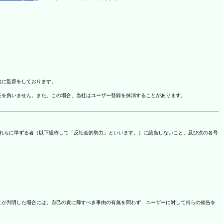
的に監督をしております。
任を負いません。また、この場合、当社はユーザー登録を抹消することがあります。
これらに準ずる者（以下総称して「反社会的勢力」といいます。）に該当しないこと、及び次の各号
ことが判明した場合には、自己の責に帰すべき事由の有無を問わず、ユーザーに対して何らの催告を