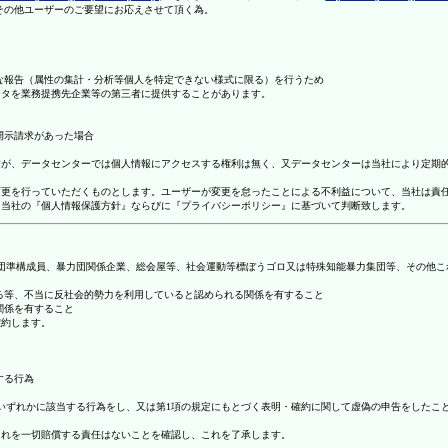
理その他ユーザーのご要望にお応えさせて頂く為。
まな報告（属性の集計・分析等個人を特定できない様式に限る）を行うため
ータを業務提携先企業等の第三者に提供することがあります。
開示請求があった場合
ますが、データセンターでは個人情報にアクセスする権利は無く、又データセンターは当社により定期
の変更を行っていただくものとします。ユーザーが変更を怠ったことによる不利益について、当社は責
は、当社の『個人情報保護方針』ならびに『プライバシーポリシー』に基づいて判断致します。
暴力団準構成員、暴力団関係企業、総会屋等、社会運動等標ぼうゴロ又は特殊知能暴力集団等、その他
する等、不当に反社会的勢力を利用していると認められる関係を有すること
関係を有すること
確約します。
する行為
号のいずれかに該当する行為をし、又は第1項の規定にもとづく表明・確約に関して虚偽の申告をした
これを一切賠償する責任はないことを確認し、これを了承します。