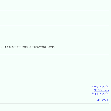
示し、またはユーザーに電子メール等で通知します。
ページトップへ
マイページへ
サイトトップへ
ログアウト