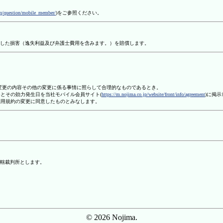
aq/question/mobile_member/
)をご参照ください。
した損害（逸失利益及び弁護士費用を含みます。）を賠償します。
、変更の内容その他の変更に係る事情に照らして合理的なものであるとき。
容とその効力発生日を当社モバイル会員サイト(
https://m.nojima.co.jp/website/front/info/agreement
)に掲
利用規約の変更に同意したものとみなします。
轄裁判所とします。
© 2026 Nojima.