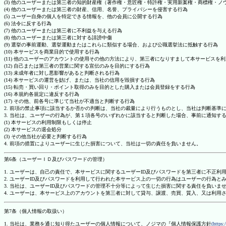
(3) 他のユーザーまたは第三者の知的財産権（著作権・意匠権・特許権・実用新案権・商標権・
(4) 他のユーザーまたは第三者の財産、信用、名誉、プライバシーを侵害する行為
(5) ユーザー自身の個人を特定できる情報を、他の会員に公開する行為
(6) 法令に反する行為
(7) 他のユーザーまたは第三者に不利益を与える行為
(8) 他のユーザーまたは第三者に対する誹謗中傷
(9) 選挙の事前運動、選挙運動またはこれらに類似する場合、および公職選挙法に抵触する行為
(10) 本サービスを商業目的で使用する行為
(11) 他のユーザーのアカウントの使用その他の方法により、第三者になりすまして本サービスを
(12) 自己または第三者の営業に関する宣伝のみを目的にする行為
(13) 未成年者に対し悪影響があると判断される行為
(14) 本サービスの運営を妨げ、または、当社の信用を毀損する行為
(15) 転売・買い回り・ポイント取得のみを目的とした購入または会員登録をする行為
(16) 本規約各規定に違反する行為
(17) その他、前各号に準じて当社が不適当と判断する行為
2. 前項の禁止事項に該当するか否かの判断は、当社の裁量により行うものとし、当社は判断基準
3. 当社は、ユーザーの行為が、第１項各号のいずれかに該当すると判断した場合、事前に通知す
(1) 本サービスの利用制限もしくは停止
(2) 本サービスの退会処分
(3) その他当社が必要と判断する行為
4. 前項の措置によりユーザーに生じた損害について、当社は一切の責任を負いません。
第6条（ユーザーＩＤ及びパスワードの管理）
1. ユーザーは、自己の責任で、本サービスに関するユーザーID及びパスワードを第三者に不正利
2. ユーザーID及びパスワードを利用して行われた本サービス上の一切の行為はユーザーの行為と
3. 当社は、ユーザーID及びパスワードの管理不十分等によって生じた損害に関する責任を負いま
4. ユーザーは、本サービス上のアカウントを第三者に対して貸与、譲渡、売買、質入、又は利用
第7条（個人情報の取扱い）
1. 当社は、業務を通じ知り得たユーザーの個人情報について、ノジマの『個人情報保護方針
(https: