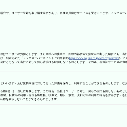
ない場合や、ユーザー登録を取り消す場合があり、各種会員向けサービスを受けることや、ノジマスー
信費用はユーザーの負担とします。また当社への接続中、回線の都合等で接続が中断した場合にも、当
ては、別途定めた『ノジマスーパーポイントご利用規約(
https://www.nojima.co.jp/service/pointcard/
)』
た退会にともなって当社に対して何ら請求権も取得しないものとします。その為、各保証サービスの適
容」といいます）及び投稿内容に対して行った評価を保存し、利用することができるものとします。な
定される権利）は、当社に帰属します。この場合、当社はユーザーに対し、何らの支払も要しないものと
変、複製、転載等の利用（何れも出版化、映像化、翻訳、放送、演劇化等の利用の場合を含みます）を
す名称を表示しないことができるものとします。