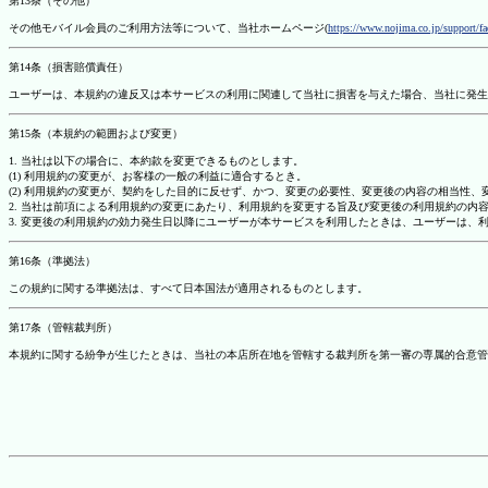
第13条（その他）
その他モバイル会員のご利用方法等について、当社ホームページ(
https://www.nojima.co.jp/support/f
第14条（損害賠償責任）
ユーザーは、本規約の違反又は本サービスの利用に関連して当社に損害を与えた場合、当社に発生
第15条（本規約の範囲および変更）
1. 当社は以下の場合に、本約款を変更できるものとします。
(1) 利用規約の変更が、お客様の一般の利益に適合するとき。
(2) 利用規約の変更が、契約をした目的に反せず、かつ、変更の必要性、変更後の内容の相当性
2. 当社は前項による利用規約の変更にあたり、利用規約を変更する旨及び変更後の利用規約の内
3. 変更後の利用規約の効力発生日以降にユーザーが本サービスを利用したときは、ユーザーは、
第16条（準拠法）
この規約に関する準拠法は、すべて日本国法が適用されるものとします。
第17条（管轄裁判所）
本規約に関する紛争が生じたときは、当社の本店所在地を管轄する裁判所を第一審の専属的合意管