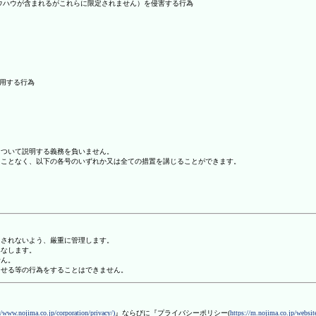
ノウハウが含まれるがこれらに限定されません）を侵害する行為
利用する行為
について説明する義務を負いません。
ることなく、以下の各号のいずれか又は全ての措置を講じることができます。
用されないよう、厳重に管理します。
みなします。
せん。
させる等の行為をすることはできません。
//www.nojima.co.jp/corporation/privacy/)
』ならびに『プライバシーポリシー(
https://m.nojima.co.jp/website