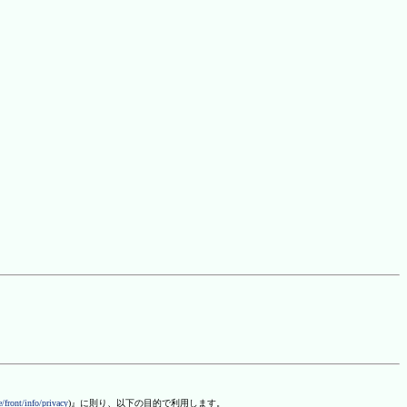
/front/info/privacy
)』に則り、以下の目的で利用します。