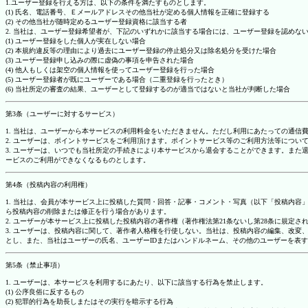
1.ユーザー登録を行える方は、以下の条件を満たすものとします。
(1) 氏名、電話番号、Ｅメールアドレスその他当社が定める個人情報を正確に登録する
(2) その他当社が随時定めるユーザー登録資格に該当する者
2. 当社は、ユーザー登録希望者が、下記のいずれかに該当する場合には、ユーザー登録を認め
(1) ユーザー登録をした個人が実在しない場合
(2) 本規約違反等の理由により過去にユーザー登録の停止処分又は除名処分を受けた場合
(3) ユーザー登録申し込みの際に虚偽の事項を申告された場合
(4) 他人もしくは架空の個人情報を使ってユーザー登録を行った場合
(5) ユーザー登録者が既にユーザーである場合（二重登録を行ったとき）
(6) 当社所定の審査の結果、ユーザーとして登録するのが適当ではないと当社が判断した場合
第3条（ユーザーに対するサービス）
1. 当社は、ユーザーから本サービスの利用料金をいただきません。ただし利用にあたっての通
2. ユーザーは、ポイントサービスをご利用頂けます。ポイントサービス等のご利用方法等につい
3. ユーザーは、いつでも当社所定の手続きにより本サービスから退会することができます。ま
ービスのご利用ができなくなるものとします。
第4条（投稿内容の利用権）
1. 当社は、会員が本サービス上に投稿した質問・回答・記事・コメント・写真（以下「投稿内
ら投稿内容の削除または修正を行う場合があります。
2. ユーザーが本サービス上に投稿した投稿内容の著作権（著作権法第21条ないし第28条に規
3. ユーザーは、投稿内容に関して、著作者人格権を行使しない。当社は、投稿内容の編集、改
とし、また、当社はユーザーの氏名、ユーザーIDまたはハンドルネーム、その他のユーザーを表
第5条（禁止事項）
1. ユーザーは、本サービスを利用するにあたり、以下に該当する行為を禁止します。
(1) 公序良俗に反するもの
(2) 犯罪的行為を助長しまたはその実行を暗示する行為