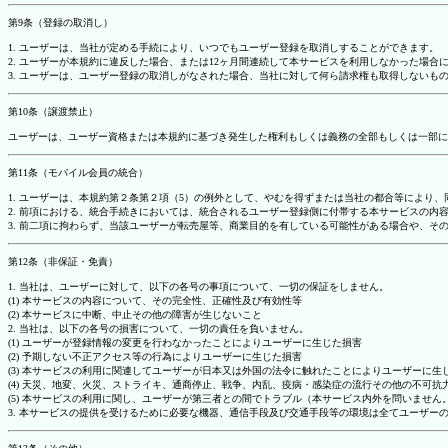
第9条（登録の取消し）
1. ユーザーは、当社が定める手続により、いつでもユーザー登録を取消しすることができます。
2. ユーザーが本規約に違反した場合、または12ヶ月間連続して本サービスを利用しなかった場
3. ユーザーは、ユーザー登録の取消しがなされた場合、当社に対して何ら請求権も取得しない
第10条（譲渡禁止）
ユーザーは、ユーザー資格または本規約に基づき発生した権利もしくは義務の全部もしくは一部に
第11条（モバイル会員の統合）
1. ユーザーは、本規約第２条第２項（5）の例外として、やむを得ずまたは当社の都合等によ
2. 前項における、統合手続きにおいては、統合されるユーザー登録側に付帯する本サービスの内
3. 前二項に拘わらず、当該ユーザーが転売屋等、商業目的を有している可能性がある場合や、
第12条（非保証・免責）
1. 当社は、ユーザーに対して、以下の各号の事項について、一切の保証をしません。
(1) 本サービスの内容について、その完全性、正確性及び有効性等
(2) 本サービスに中断、中止その他の障害が生じないこと
2. 当社は、以下の各号の損害について、一切の責任を負いません。
(1) ユーザーが登録情報の変更を行わなかったことによりユーザーに生じた損害
(2) 予期しない不正アクセス等の行為によりユーザーに生じた損害
(3) 本サービスの利用に関連してユーザーが日本又は外国の法令に触れたことによりユーザーに生
(4) 天災、地変、火災、ストライキ、通商停止、戦争、内乱、疫病・感染症の流行その他の不可
(5) 本サービスの利用に関し、ユーザーが第三者との間でトラブル（本サービス内外を問いませ
3. 本サービスの提供を受けるために必要な機器、通信手段及び交通手段等の環境は全てユーザ