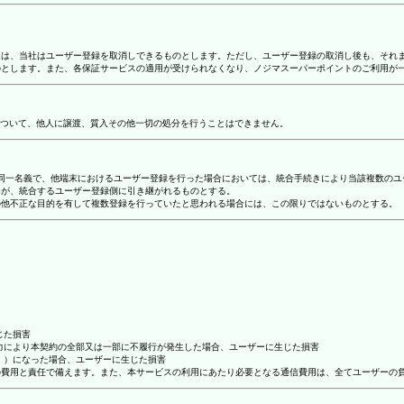
合には、当社はユーザー登録を取消しできるものとします。ただし、ユーザー登録の取消し後も、そ
ものとします。また、各保証サービスの適用が受けられなくなり、ノジマスーパーポイントのご利用が
ついて、他人に譲渡、質入その他一切の処分を行うことはできません。
り、同一名義で、他端末におけるユーザー登録を行った場合においては、統合手続きにより当該複数の
容が、統合するユーザー登録側に引き継がれるものとする。
その他不正な目的を有して複数登録を行っていたと思われる場合には、この限りではないものとする。
じた損害
抗力により本契約の全部又は一部に不履行が発生した場合、ユーザーに生じた損害
ん。）になった場合、ユーザーに生じた損害
ーの費用と責任で備えます。また、本サービスの利用にあたり必要となる通信費用は、全てユーザーの