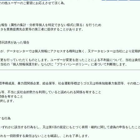
理その他ユーザーのご要望にお応えさせて頂く為。
まな報告（属性の集計・分析等個人を特定できない様式に限る）を行うため
ータを業務提携先企業等の第三者に提供することがあります。
開示請求があった場合
ますが、データセンターでは個人情報にアクセスする権利は無く、又データセンターは当社により定期
の変更を行っていただくものとします。ユーザーが変更を怠ったことによる不利益について、当社は責
は、当社の『個人情報保護方針』ならびに『プライバシーポリシー』に基づいて判断致します。
暴力団準構成員、暴力団関係企業、総会屋等、社会運動等標ぼうゴロ又は特殊知能暴力集団等、その他
する等、不当に反社会的勢力を利用していると認められる関係を有すること
関係を有すること
確約します。
する行為
号のいずれかに該当する行為をし、又は第1項の規定にもとづく表明・確約に関して虚偽の申告をした
これを一切賠償する責任はないことを確認し、これを了承します。