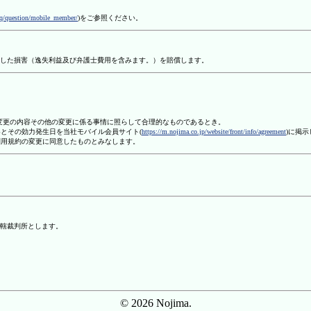
aq/question/mobile_member/
)をご参照ください。
した損害（逸失利益及び弁護士費用を含みます。）を賠償します。
、変更の内容その他の変更に係る事情に照らして合理的なものであるとき。
容とその効力発生日を当社モバイル会員サイト(
https://m.nojima.co.jp/website/front/info/agreement
)に掲
利用規約の変更に同意したものとみなします。
轄裁判所とします。
© 2026 Nojima.