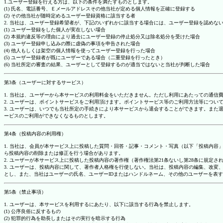
1.ユーザー登録を行える方は、以下の条件を満たすものとします。
(1) 氏名、電話番号、Ｅメールアドレスその他当社が定める個人情報を正確に登録する
(2) その他当社が随時定めるユーザー登録資格に該当する者
2. 当社は、ユーザー登録希望者が、下記のいずれかに該当する場合には、ユーザー登録を認め
(1) ユーザー登録をした個人が実在しない場合
(2) 本規約違反等の理由により過去にユーザー登録の停止処分又は除名処分を受けた場合
(3) ユーザー登録申し込みの際に虚偽の事項を申告された場合
(4) 他人もしくは架空の個人情報を使ってユーザー登録を行った場合
(5) ユーザー登録者が既にユーザーである場合（二重登録を行ったとき）
(6) 当社所定の審査の結果、ユーザーとして登録するのが適当ではないと当社が判断した場合
第3条（ユーザーに対するサービス）
1. 当社は、ユーザーから本サービスの利用料金をいただきません。ただし利用にあたっての通
2. ユーザーは、ポイントサービスをご利用頂けます。ポイントサービス等のご利用方法等につい
3. ユーザーは、いつでも当社所定の手続きにより本サービスから退会することができます。ま
ービスのご利用ができなくなるものとします。
第4条（投稿内容の利用権）
1. 当社は、会員が本サービス上に投稿した質問・回答・記事・コメント・写真（以下「投稿内
ら投稿内容の削除または修正を行う場合があります。
2. ユーザーが本サービス上に投稿した投稿内容の著作権（著作権法第21条ないし第28条に規
3. ユーザーは、投稿内容に関して、著作者人格権を行使しない。当社は、投稿内容の編集、改
とし、また、当社はユーザーの氏名、ユーザーIDまたはハンドルネーム、その他のユーザーを表
第5条（禁止事項）
1. ユーザーは、本サービスを利用するにあたり、以下に該当する行為を禁止します。
(1) 公序良俗に反するもの
(2) 犯罪的行為を助長しまたはその実行を暗示する行為