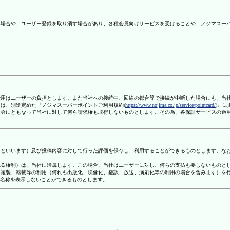
ない場合や、ユーザー登録を取り消す場合があり、各種会員向けサービスを受けることや、ノジマスー
信費用はユーザーの負担とします。また当社への接続中、回線の都合等で接続が中断した場合にも、当
ては、別途定めた『ノジマスーパーポイントご利用規約(
https://www.nojima.co.jp/service/pointcard/
)』
た退会にともなって当社に対して何ら請求権も取得しないものとします。その為、各保証サービスの適
容」といいます）及び投稿内容に対して行った評価を保存し、利用することができるものとします。な
定される権利）は、当社に帰属します。この場合、当社はユーザーに対し、何らの支払も要しないものと
変、複製、転載等の利用（何れも出版化、映像化、翻訳、放送、演劇化等の利用の場合を含みます）を
す名称を表示しないことができるものとします。