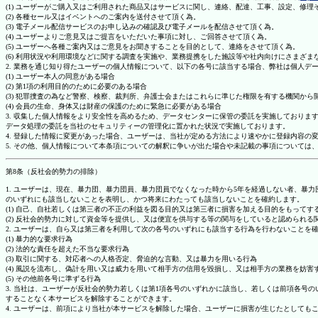
(1) ユーザーがご購入又はご利用された商品又はサービスに関し、連絡、配達、工事、設定、修
(2) 各種セール又はイベントへのご案内を送付させて頂く為。
(3) 電子メール配信サービスのお申し込みの確認及び電子メールを配信させて頂く為。
(4) ユーザーよりご意見又はご提言をいただいた事項に対し、ご回答させて頂く為。
(5) ユーザーへ各種ご案内又はご意見をお聞きすることを目的として、連絡をさせて頂く為。
(6) 利用状況や利用環境などに関する調査を実施や、業務提携をした施設等や社内向けにさまざ
2. 業務を通じ知り得たユーザーの個人情報について、以下の各号に該当する場合、弊社は個人デ
(1) ユーザー本人の同意がある場合
(2) 第1項の利用目的のために必要のある場合
(3) 犯罪捜査の為など警察、検察、裁判所、弁護士会またはこれらに準じた権限を有する機関から
(4) 会員の生命、身体又は財産の保護のために緊急に必要がある場合
3. 収集した個人情報をより安全性を高めるため、データセンターに保管の委託を実施しており
データ処理の委託を当社のセキュリティーの管理化に置かれた状況で実施しております。
4. 登録した情報に変更があった場合、ユーザーは、当社が定める方法により速やかに登録内容
5. その他、個人情報について本条項についての解釈に争いが出た場合や未記載の事項について
第8条（反社会的勢力の排除）
1. ユーザーは、現在、暴力団、暴力団員、暴力団員でなくなった時から5年を経過しない者、
のいずれにも該当しないことを表明し、かつ将来にわたっても該当しないことを確約します。
(1) 自己、自社若しくは第三者の不正の利益を図る目的又は第三者に損害を加える目的をもって
(2) 反社会的勢力に対して資金等を提供し、又は便宜を供与する等の関与をしていると認められる
2. ユーザーは、自ら又は第三者を利用して次の各号のいずれにも該当する行為を行わないことを
(1) 暴力的な要求行為
(2) 法的な責任を超えた不当な要求行為
(3) 取引に関する、対応者への人格否定、脅迫的な言動、又は暴力を用いる行為
(4) 風説を流布し、偽計を用い又は威力を用いて相手方の信用を毀損し、又は相手方の業務を妨害
(5) その他前各号に準ずる行為
3. 当社は、ユーザーが反社会的勢力若しくは第1項各号のいずれかに該当し、若しくは前項各
することなく本サービスを解除することができます。
4. ユーザーは、前項により当社が本サービスを解除した場合、ユーザーに損害が生じたとしても