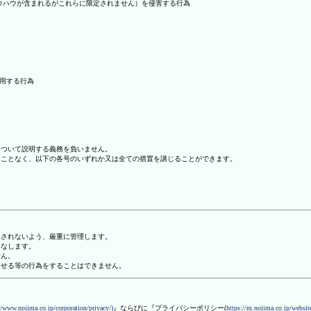
ノウハウが含まれるがこれらに限定されません）を侵害する行為
利用する行為
について説明する義務を負いません。
ることなく、以下の各号のいずれか又は全ての措置を講じることができます。
用されないよう、厳重に管理します。
みなします。
せん。
させる等の行為をすることはできません。
//www.nojima.co.jp/corporation/privacy/)
』ならびに『プライバシーポリシー(
https://m.nojima.co.jp/website