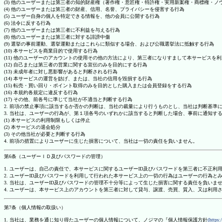
(3) 他のユーザーまたは第三者の知的財産権（著作権・意匠権・特許権・実用新案権・商標権・
(4) 他のユーザーまたは第三者の財産、信用、名誉、プライバシーを侵害する行為
(5) ユーザー自身の個人を特定できる情報を、他の会員に公開する行為
(6) 法令に反する行為
(7) 他のユーザーまたは第三者に不利益を与える行為
(8) 他のユーザーまたは第三者に対する誹謗中傷
(9) 選挙の事前運動、選挙運動またはこれらに類似する場合、および公職選挙法に抵触する行為
(10) 本サービスを商業目的で使用する行為
(11) 他のユーザーのアカウントの使用その他の方法により、第三者になりすまして本サービスを
(12) 自己または第三者の営業に関する宣伝のみを目的にする行為
(13) 未成年者に対し悪影響があると判断される行為
(14) 本サービスの運営を妨げ、または、当社の信用を毀損する行為
(15) 転売・買い回り・ポイント取得のみを目的とした購入または会員登録をする行為
(16) 本規約各規定に違反する行為
(17) その他、前各号に準じて当社が不適当と判断する行為
2. 前項の禁止事項に該当するか否かの判断は、当社の裁量により行うものとし、当社は判断基準
3. 当社は、ユーザーの行為が、第１項各号のいずれかに該当すると判断した場合、事前に通知す
(1) 本サービスの利用制限もしくは停止
(2) 本サービスの退会処分
(3) その他当社が必要と判断する行為
4. 前項の措置によりユーザーに生じた損害について、当社は一切の責任を負いません。
第6条（ユーザーＩＤ及びパスワードの管理）
1. ユーザーは、自己の責任で、本サービスに関するユーザーID及びパスワードを第三者に不正利
2. ユーザーID及びパスワードを利用して行われた本サービス上の一切の行為はユーザーの行為と
3. 当社は、ユーザーID及びパスワードの管理不十分等によって生じた損害に関する責任を負いま
4. ユーザーは、本サービス上のアカウントを第三者に対して貸与、譲渡、売買、質入、又は利用
第7条（個人情報の取扱い）
1. 当社は、業務を通じ知り得たユーザーの個人情報について、ノジマの『個人情報保護方針
(https: