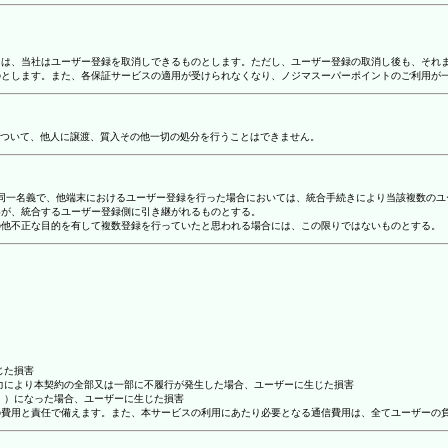
合には、当社はユーザー登録を取消しできるものとします。ただし、ユーザー登録の取消し後も、そ
ものとします。また、各保証サービスの適用が受けられなくなり、ノジマスーパーポイントのご利用が
ついて、他人に譲渡、質入その他一切の処分を行うことはできません。
り、同一名義で、他端末におけるユーザー登録を行った場合においては、統合手続きにより当該複数の
容が、統合するユーザー登録側に引き継がれるものとする。
その他不正な目的を有して複数登録を行っていたと思われる場合には、この限りではないものとする。
じた損害
抗力により本契約の全部又は一部に不履行が発生した場合、ユーザーに生じた損害
ん。）になった場合、ユーザーに生じた損害
ーの費用と責任で備えます。また、本サービスの利用にあたり必要となる通信費用は、全てユーザーの