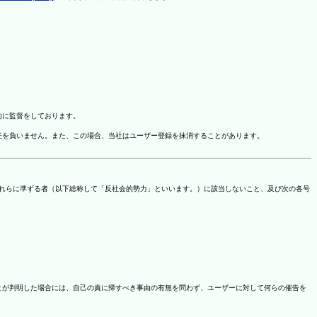
的に監督をしております。
任を負いません。また、この場合、当社はユーザー登録を抹消することがあります。
これらに準ずる者（以下総称して「反社会的勢力」といいます。）に該当しないこと、及び次の各号
ことが判明した場合には、自己の責に帰すべき事由の有無を問わず、ユーザーに対して何らの催告を