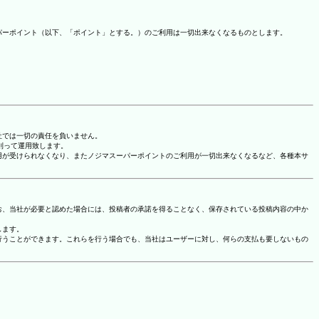
パーポイント（以下、「ポイント」とする。）のご利用は一切出来なくなるものとします。
社では一切の責任を負いません。
に則って運用致します。
用が受けられなくなり、またノジマスーパーポイントのご利用が一切出来なくなるなど、各種本サ
お、当社が必要と認めた場合には、投稿者の承諾を得ることなく、保存されている投稿内容の中か
します。
行うことができます。これらを行う場合でも、当社はユーザーに対し、何らの支払も要しないもの