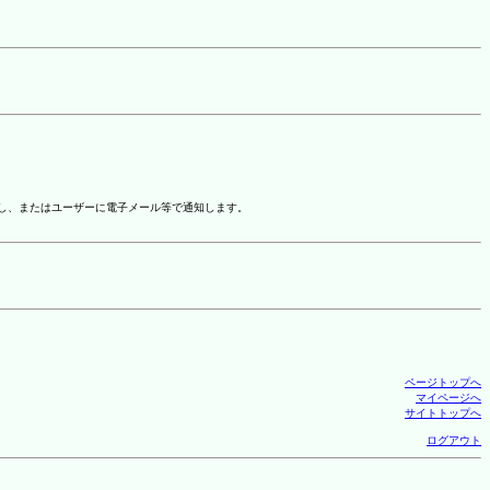
示し、またはユーザーに電子メール等で通知します。
ページトップへ
マイページへ
サイトトップへ
ログアウト