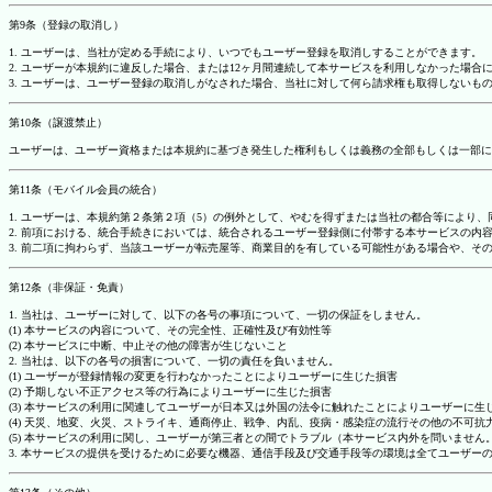
第9条（登録の取消し）
1. ユーザーは、当社が定める手続により、いつでもユーザー登録を取消しすることができます。
2. ユーザーが本規約に違反した場合、または12ヶ月間連続して本サービスを利用しなかった場
3. ユーザーは、ユーザー登録の取消しがなされた場合、当社に対して何ら請求権も取得しない
第10条（譲渡禁止）
ユーザーは、ユーザー資格または本規約に基づき発生した権利もしくは義務の全部もしくは一部に
第11条（モバイル会員の統合）
1. ユーザーは、本規約第２条第２項（5）の例外として、やむを得ずまたは当社の都合等によ
2. 前項における、統合手続きにおいては、統合されるユーザー登録側に付帯する本サービスの内
3. 前二項に拘わらず、当該ユーザーが転売屋等、商業目的を有している可能性がある場合や、
第12条（非保証・免責）
1. 当社は、ユーザーに対して、以下の各号の事項について、一切の保証をしません。
(1) 本サービスの内容について、その完全性、正確性及び有効性等
(2) 本サービスに中断、中止その他の障害が生じないこと
2. 当社は、以下の各号の損害について、一切の責任を負いません。
(1) ユーザーが登録情報の変更を行わなかったことによりユーザーに生じた損害
(2) 予期しない不正アクセス等の行為によりユーザーに生じた損害
(3) 本サービスの利用に関連してユーザーが日本又は外国の法令に触れたことによりユーザーに生
(4) 天災、地変、火災、ストライキ、通商停止、戦争、内乱、疫病・感染症の流行その他の不可
(5) 本サービスの利用に関し、ユーザーが第三者との間でトラブル（本サービス内外を問いませ
3. 本サービスの提供を受けるために必要な機器、通信手段及び交通手段等の環境は全てユーザ