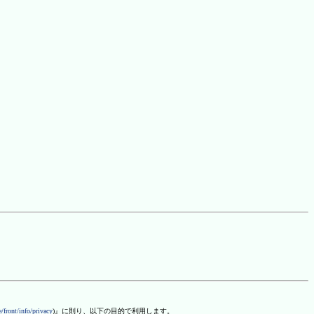
/front/info/privacy
)』に則り、以下の目的で利用します。