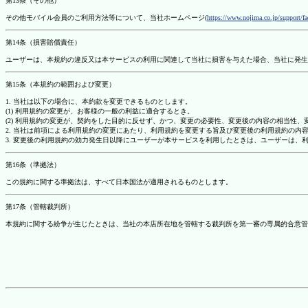
第13条（その他）
その他モバイル会員のご利用方法等について、当社ホームページ(
https://www.nojima.co.jp/support/f
第14条（損害賠償責任）
ユーザーは、本規約の違反又は本サービスの利用に関連して当社に損害を与えた場合、当社に発生
第15条（本規約の範囲および変更）
1. 当社は以下の場合に、本約款を変更できるものとします。
(1) 利用規約の変更が、お客様の一般の利益に適合するとき。
(2) 利用規約の変更が、契約をした目的に反せず、かつ、変更の必要性、変更後の内容の相当性
2. 当社は前項による利用規約の変更にあたり、利用規約を変更する旨及び変更後の利用規約の内
3. 変更後の利用規約の効力発生日以降にユーザーが本サービスを利用したときは、ユーザーは、
第16条（準拠法）
この規約に関する準拠法は、すべて日本国法が適用されるものとします。
第17条（管轄裁判所）
本規約に関する紛争が生じたときは、当社の本店所在地を管轄する裁判所を第一審の専属的合意管