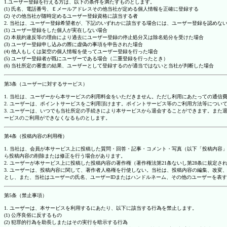
1.ユーザー登録を行える方は、以下の条件を満たすものとします。
(1) 氏名、電話番号、Ｅメールアドレスその他当社が定める個人情報を正確に登録する
(2) その他当社が随時定めるユーザー登録資格に該当する者
2. 当社は、ユーザー登録希望者が、下記のいずれかに該当する場合には、ユーザー登録を認め
(1) ユーザー登録をした個人が実在しない場合
(2) 本規約違反等の理由により過去にユーザー登録の停止処分又は除名処分を受けた場合
(3) ユーザー登録申し込みの際に虚偽の事項を申告された場合
(4) 他人もしくは架空の個人情報を使ってユーザー登録を行った場合
(5) ユーザー登録者が既にユーザーである場合（二重登録を行ったとき）
(6) 当社所定の審査の結果、ユーザーとして登録するのが適当ではないと当社が判断した場合
第3条（ユーザーに対するサービス）
1. 当社は、ユーザーから本サービスの利用料金をいただきません。ただし利用にあたっての通
2. ユーザーは、ポイントサービスをご利用頂けます。ポイントサービス等のご利用方法等につい
3. ユーザーは、いつでも当社所定の手続きにより本サービスから退会することができます。ま
ービスのご利用ができなくなるものとします。
第4条（投稿内容の利用権）
1. 当社は、会員が本サービス上に投稿した質問・回答・記事・コメント・写真（以下「投稿内
ら投稿内容の削除または修正を行う場合があります。
2. ユーザーが本サービス上に投稿した投稿内容の著作権（著作権法第21条ないし第28条に規
3. ユーザーは、投稿内容に関して、著作者人格権を行使しない。当社は、投稿内容の編集、改
とし、また、当社はユーザーの氏名、ユーザーIDまたはハンドルネーム、その他のユーザーを表
第5条（禁止事項）
1. ユーザーは、本サービスを利用するにあたり、以下に該当する行為を禁止します。
(1) 公序良俗に反するもの
(2) 犯罪的行為を助長しまたはその実行を暗示する行為