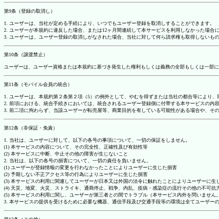
第9条（登録の取消し）
1. ユーザーは、当社が定める手続により、いつでもユーザー登録を取消しすることができます。
2. ユーザーが本規約に違反した場合、または12ヶ月間連続して本サービスを利用しなかった場
3. ユーザーは、ユーザー登録の取消しがなされた場合、当社に対して何ら請求権も取得しない
第10条（譲渡禁止）
ユーザーは、ユーザー資格または本規約に基づき発生した権利もしくは義務の全部もしくは一部に
第11条（モバイル会員の統合）
1. ユーザーは、本規約第２条第２項（5）の例外として、やむを得ずまたは当社の都合等によ
2. 前項における、統合手続きにおいては、統合されるユーザー登録側に付帯する本サービスの内
3. 前二項に拘わらず、当該ユーザーが転売屋等、商業目的を有している可能性がある場合や、
第12条（非保証・免責）
1. 当社は、ユーザーに対して、以下の各号の事項について、一切の保証をしません。
(1) 本サービスの内容について、その完全性、正確性及び有効性等
(2) 本サービスに中断、中止その他の障害が生じないこと
2. 当社は、以下の各号の損害について、一切の責任を負いません。
(1) ユーザーが登録情報の変更を行わなかったことによりユーザーに生じた損害
(2) 予期しない不正アクセス等の行為によりユーザーに生じた損害
(3) 本サービスの利用に関連してユーザーが日本又は外国の法令に触れたことによりユーザーに生
(4) 天災、地変、火災、ストライキ、通商停止、戦争、内乱、疫病・感染症の流行その他の不可
(5) 本サービスの利用に関し、ユーザーが第三者との間でトラブル（本サービス内外を問いませ
3. 本サービスの提供を受けるために必要な機器、通信手段及び交通手段等の環境は全てユーザ