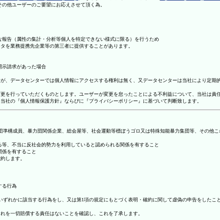
理その他ユーザーのご要望にお応えさせて頂く為。
まな報告（属性の集計・分析等個人を特定できない様式に限る）を行うため
ータを業務提携先企業等の第三者に提供することがあります。
開示請求があった場合
ますが、データセンターでは個人情報にアクセスする権利は無く、又データセンターは当社により定期
の変更を行っていただくものとします。ユーザーが変更を怠ったことによる不利益について、当社は責
は、当社の『個人情報保護方針』ならびに『プライバシーポリシー』に基づいて判断致します。
暴力団準構成員、暴力団関係企業、総会屋等、社会運動等標ぼうゴロ又は特殊知能暴力集団等、その他
する等、不当に反社会的勢力を利用していると認められる関係を有すること
関係を有すること
確約します。
する行為
号のいずれかに該当する行為をし、又は第1項の規定にもとづく表明・確約に関して虚偽の申告をした
これを一切賠償する責任はないことを確認し、これを了承します。