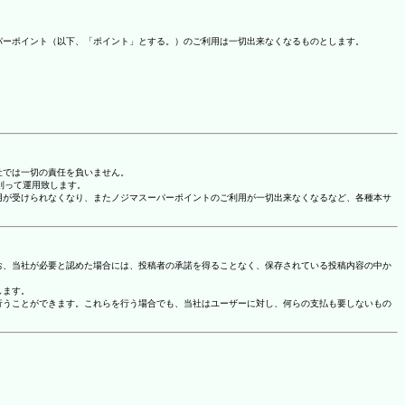
パーポイント（以下、「ポイント」とする。）のご利用は一切出来なくなるものとします。
社では一切の責任を負いません。
に則って運用致します。
用が受けられなくなり、またノジマスーパーポイントのご利用が一切出来なくなるなど、各種本サ
お、当社が必要と認めた場合には、投稿者の承諾を得ることなく、保存されている投稿内容の中か
します。
行うことができます。これらを行う場合でも、当社はユーザーに対し、何らの支払も要しないもの