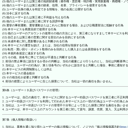
(3) 他のユーザーまたは第三者の知的財産権（著作権・意匠権・特許権・実用新案権・商標権・
(4) 他のユーザーまたは第三者の財産、信用、名誉、プライバシーを侵害する行為
(5) ユーザー自身の個人を特定できる情報を、他の会員に公開する行為
(6) 法令に反する行為
(7) 他のユーザーまたは第三者に不利益を与える行為
(8) 他のユーザーまたは第三者に対する誹謗中傷
(9) 選挙の事前運動、選挙運動またはこれらに類似する場合、および公職選挙法に抵触する行為
(10) 本サービスを商業目的で使用する行為
(11) 他のユーザーのアカウントの使用その他の方法により、第三者になりすまして本サービスを
(12) 自己または第三者の営業に関する宣伝のみを目的にする行為
(13) 未成年者に対し悪影響があると判断される行為
(14) 本サービスの運営を妨げ、または、当社の信用を毀損する行為
(15) 転売・買い回り・ポイント取得のみを目的とした購入または会員登録をする行為
(16) 本規約各規定に違反する行為
(17) その他、前各号に準じて当社が不適当と判断する行為
2. 前項の禁止事項に該当するか否かの判断は、当社の裁量により行うものとし、当社は判断基準
3. 当社は、ユーザーの行為が、第１項各号のいずれかに該当すると判断した場合、事前に通知す
(1) 本サービスの利用制限もしくは停止
(2) 本サービスの退会処分
(3) その他当社が必要と判断する行為
4. 前項の措置によりユーザーに生じた損害について、当社は一切の責任を負いません。
第6条（ユーザーＩＤ及びパスワードの管理）
1. ユーザーは、自己の責任で、本サービスに関するユーザーID及びパスワードを第三者に不正利
2. ユーザーID及びパスワードを利用して行われた本サービス上の一切の行為はユーザーの行為と
3. 当社は、ユーザーID及びパスワードの管理不十分等によって生じた損害に関する責任を負いま
4. ユーザーは、本サービス上のアカウントを第三者に対して貸与、譲渡、売買、質入、又は利用
第7条（個人情報の取扱い）
1. 当社は、業務を通じ知り得たユーザーの個人情報について、ノジマの『個人情報保護方針
(https: