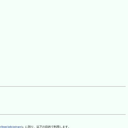
/front/info/privacy
)』に則り、以下の目的で利用します。