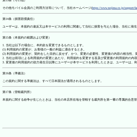
第13条（その他）
その他モバイル会員のご利用方法等について、当社ホームページ(
https://www.nojima.co.jp/support/f
第14条（損害賠償責任）
ユーザーは、本規約の違反又は本サービスの利用に関連して当社に損害を与えた場合、当社に発生
第15条（本規約の範囲および変更）
1. 当社は以下の場合に、本約款を変更できるものとします。
(1) 利用規約の変更が、お客様の一般の利益に適合するとき。
(2) 利用規約の変更が、契約をした目的に反せず、かつ、変更の必要性、変更後の内容の相当性
2. 当社は前項による利用規約の変更にあたり、利用規約を変更する旨及び変更後の利用規約の内
3. 変更後の利用規約の効力発生日以降にユーザーが本サービスを利用したときは、ユーザーは、
第16条（準拠法）
この規約に関する準拠法は、すべて日本国法が適用されるものとします。
第17条（管轄裁判所）
本規約に関する紛争が生じたときは、当社の本店所在地を管轄する裁判所を第一審の専属的合意管