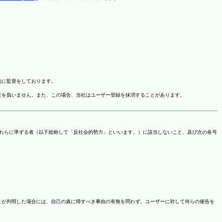
的に監督をしております。
任を負いません。また、この場合、当社はユーザー登録を抹消することがあります。
これらに準ずる者（以下総称して「反社会的勢力」といいます。）に該当しないこと、及び次の各号
ことが判明した場合には、自己の責に帰すべき事由の有無を問わず、ユーザーに対して何らの催告を