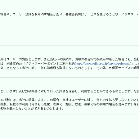
ない場合や、ユーザー登録を取り消す場合があり、各種会員向けサービスを受けることや、ノジマスー
信費用はユーザーの負担とします。また当社への接続中、回線の都合等で接続が中断した場合にも、当
ては、別途定めた『ノジマスーパーポイントご利用規約(
https://www.nojima.co.jp/service/pointcard/
)』
た退会にともなって当社に対して何ら請求権も取得しないものとします。その為、各保証サービスの適
容」といいます）及び投稿内容に対して行った評価を保存し、利用することができるものとします。な
定される権利）は、当社に帰属します。この場合、当社はユーザーに対し、何らの支払も要しないものと
変、複製、転載等の利用（何れも出版化、映像化、翻訳、放送、演劇化等の利用の場合を含みます）を
す名称を表示しないことができるものとします。