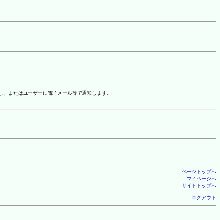
示し、またはユーザーに電子メール等で通知します。
ページトップへ
マイページへ
サイトトップへ
ログアウト