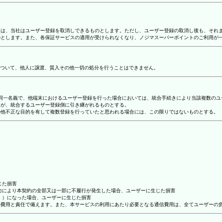
合には、当社はユーザー登録を取消しできるものとします。ただし、ユーザー登録の取消し後も、そ
ものとします。また、各保証サービスの適用が受けられなくなり、ノジマスーパーポイントのご利用が
ついて、他人に譲渡、質入その他一切の処分を行うことはできません。
り、同一名義で、他端末におけるユーザー登録を行った場合においては、統合手続きにより当該複数の
容が、統合するユーザー登録側に引き継がれるものとする。
その他不正な目的を有して複数登録を行っていたと思われる場合には、この限りではないものとする。
じた損害
抗力により本契約の全部又は一部に不履行が発生した場合、ユーザーに生じた損害
ん。）になった場合、ユーザーに生じた損害
ーの費用と責任で備えます。また、本サービスの利用にあたり必要となる通信費用は、全てユーザーの