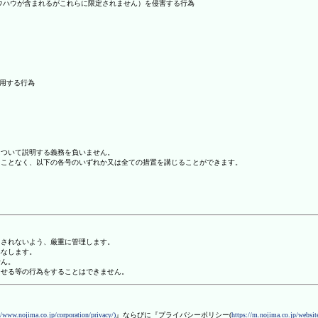
ノウハウが含まれるがこれらに限定されません）を侵害する行為
利用する行為
について説明する義務を負いません。
ることなく、以下の各号のいずれか又は全ての措置を講じることができます。
用されないよう、厳重に管理します。
みなします。
せん。
させる等の行為をすることはできません。
//www.nojima.co.jp/corporation/privacy/)
』ならびに『プライバシーポリシー(
https://m.nojima.co.jp/website