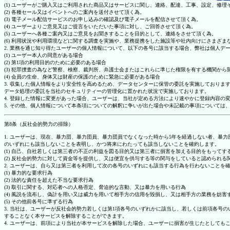
(1) ユーザーがご購入又はご利用された商品又はサービスに関し、連絡、配達、工事、設定、修
(2) 各種セール又はイベントへのご案内を送付させて頂く為。
(3) 電子メール配信サービスのお申し込みの確認及び電子メールを配信させて頂く為。
(4) ユーザーよりご意見又はご提言をいただいた事項に対し、ご回答させて頂く為。
(5) ユーザーへ各種ご案内又はご意見をお聞きすることを目的として、連絡をさせて頂く為。
(6) 利用状況や利用環境などに関する調査を実施や、業務提携をした施設等や社内向けにさまざ
2. 業務を通じ知り得たユーザーの個人情報について、以下の各号に該当する場合、弊社は個人デ
(1) ユーザー本人の同意がある場合
(2) 第1項の利用目的のために必要のある場合
(3) 犯罪捜査の為など警察、検察、裁判所、弁護士会またはこれらに準じた権限を有する機関から
(4) 会員の生命、身体又は財産の保護のために緊急に必要がある場合
3. 収集した個人情報をより安全性を高めるため、データセンターに保管の委託を実施しており
データ処理の委託を当社のセキュリティーの管理化に置かれた状況で実施しております。
4. 登録した情報に変更があった場合、ユーザーは、当社が定める方法により速やかに登録内容
5. その他、個人情報について本条項についての解釈に争いが出た場合や未記載の事項について
第8条（反社会的勢力の排除）
1. ユーザーは、現在、暴力団、暴力団員、暴力団員でなくなった時から5年を経過しない者、
のいずれにも該当しないことを表明し、かつ将来にわたっても該当しないことを確約します。
(1) 自己、自社若しくは第三者の不正の利益を図る目的又は第三者に損害を加える目的をもって
(2) 反社会的勢力に対して資金等を提供し、又は便宜を供与する等の関与をしていると認められる
2. ユーザーは、自ら又は第三者を利用して次の各号のいずれにも該当する行為を行わないことを
(1) 暴力的な要求行為
(2) 法的な責任を超えた不当な要求行為
(3) 取引に関する、対応者への人格否定、脅迫的な言動、又は暴力を用いる行為
(4) 風説を流布し、偽計を用い又は威力を用いて相手方の信用を毀損し、又は相手方の業務を妨害
(5) その他前各号に準ずる行為
3. 当社は、ユーザーが反社会的勢力若しくは第1項各号のいずれかに該当し、若しくは前項各
することなく本サービスを解除することができます。
4. ユーザーは、前項により当社が本サービスを解除した場合、ユーザーに損害が生じたとしても