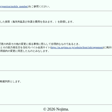
aq/question/mobile_member/
)をご参照ください。
した損害（逸失利益及び弁護士費用を含みます。）を賠償します。
、変更の内容その他の変更に係る事情に照らして合理的なものであるとき。
容とその効力発生日を当社モバイル会員サイト(
https://m.nojima.co.jp/website/front/info/agreement
)に掲
利用規約の変更に同意したものとみなします。
轄裁判所とします。
© 2026 Nojima.