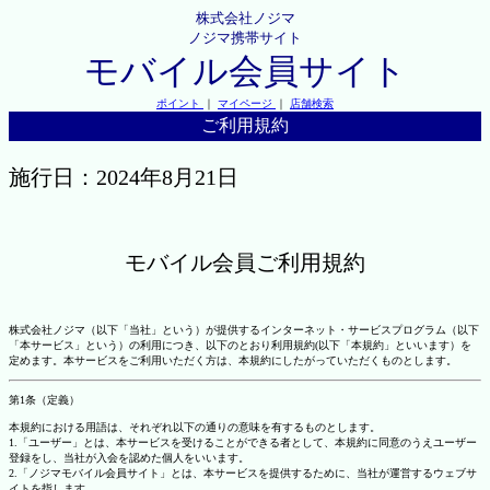
株式会社ノジマ
ノジマ携帯サイト
モバイル会員サイト
ポイント
｜
マイページ
｜
店舗検索
ご利用規約
施行日：2024年8月21日
モバイル会員ご利用規約
株式会社ノジマ（以下「当社」という）が提供するインターネット・サービスプログラム（以下
「本サービス」という）の利用につき、以下のとおり利用規約(以下「本規約」といいます）を
定めます。本サービスをご利用いただく方は、本規約にしたがっていただくものとします。
第1条（定義）
本規約における用語は、それぞれ以下の通りの意味を有するものとします。
1.「ユーザー」とは、本サービスを受けることができる者として、本規約に同意のうえユーザー
登録をし、当社が入会を認めた個人をいいます。
2.「ノジマモバイル会員サイト」とは、本サービスを提供するために、当社が運営するウェブサ
イトを指します。