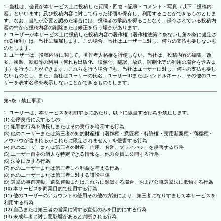
1. 当社は、会員が本サービス上に投稿した質問・回答・記事・コメント・写真（以下「投稿内
容」といいます）及び投稿内容に対して行った評価を保存し、利用することができるものとしま
す。なお、当社が必要と認めた場合には、投稿者の承諾を得ることなく、保存されている投稿内
容の中から投稿内容の削除または修正を行う場合があります。
2. ユーザーが本サービス上に投稿した投稿内容の著作権（著作権法第21条ないし第28条に規定さ
れる権利）は、当社に帰属します。この場合、当社はユーザーに対し、何らの支払も要しないも
のとします。
3. ユーザーは、投稿内容に関して、著作者人格権を行使しない。当社は、投稿内容の編集、改
変、複製、転載等の利用（何れも出版化、映像化、翻訳、放送、演劇化等の利用の場合を含みま
す）を行うことができます。これらを行う場合でも、当社はユーザーに対し、何らの支払も要し
ないものとし、また、当社はユーザーの氏名、ユーザーIDまたはハンドルネーム、その他のユー
ザーを表す名称を表示しないことができるものとします。
第5条（禁止事項）
1. ユーザーは、本サービスを利用するにあたり、以下に該当する行為を禁止します。
(1) 公序良俗に反するもの
(2) 犯罪的行為を助長しまたはその実行を暗示する行為
(3) 他のユーザーまたは第三者の知的財産権（著作権・意匠権・特許権・実用新案権・商標権・
ノウハウが含まれるがこれらに限定されません）を侵害する行為
(4) 他のユーザーまたは第三者の財産、信用、名誉、プライバシーを侵害する行為
(5) ユーザー自身の個人を特定できる情報を、他の会員に公開する行為
(6) 法令に反する行為
(7) 他のユーザーまたは第三者に不利益を与える行為
(8) 他のユーザーまたは第三者に対する誹謗中傷
(9) 選挙の事前運動、選挙運動またはこれらに類似する場合、および公職選挙法に抵触する行為
(10) 本サービスを商業目的で使用する行為
(11) 他のユーザーのアカウントの使用その他の方法により、第三者になりすまして本サービスを
利用する行為
(12) 自己または第三者の営業に関する宣伝のみを目的にする行為
(13) 未成年者に対し悪影響があると判断される行為