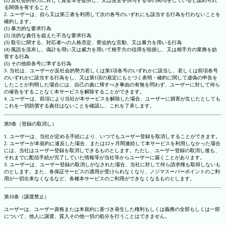
(2) 反社会的勢力に対して資金等を提供し、又は便宜を供与する等の関与をしていると認められ
る関係を有すること
2. ユーザーは、自ら又は第三者を利用して次の各号のいずれにも該当する行為を行わないことを
確約します。
(1) 暴力的な要求行為
(2) 法的な責任を超えた不当な要求行為
(3) 取引に関する、対応者への人格否定、脅迫的な言動、又は暴力を用いる行為
(4) 風説を流布し、偽計を用い又は威力を用いて相手方の信用を毀損し、又は相手方の業務を妨
害する行為
(5) その他前各号に準ずる行為
3. 当社は、ユーザーが反社会的勢力若しくは第1項各号のいずれかに該当し、若しくは前項各号
のいずれかに該当する行為をし、又は第1項の規定にもとづく表明・確約に関して虚偽の申告を
したことが判明した場合には、自己の責に帰すべき事由の有無を問わず、ユーザーに対して何ら
の催告をすることなく本サービスを解除することができます。
4. ユーザーは、前項により当社が本サービスを解除した場合、ユーザーに損害が生じたとしても
これを一切賠償する責任はないことを確認し、これを了承します。
第9条（登録の取消し）
1. ユーザーは、当社が定める手続により、いつでもユーザー登録を取消しすることができます。
2. ユーザーが本規約に違反した場合、または12ヶ月間連続して本サービスを利用しなかった場合
には、当社はユーザー登録を取消しできるものとします。ただし、ユーザー登録の取消し後も、
それまでに配信手続が完了していた情報等が当社等からユーザーに届くことがあります。
3. ユーザーは、ユーザー登録の取消しがなされた場合、当社に対して何ら請求権も取得しないも
のとします。また、各保証サービスの適用が受けられなくなり、ノジマスーパーポイントのご利
用が一切出来なくなるなど、各種本サービスのご利用ができなくなるものとします。
第10条（譲渡禁止）
ユーザーは、ユーザー資格または本規約に基づき発生した権利もしくは義務の全部もしくは一部
について、他人に譲渡、質入その他一切の処分を行うことはできません。