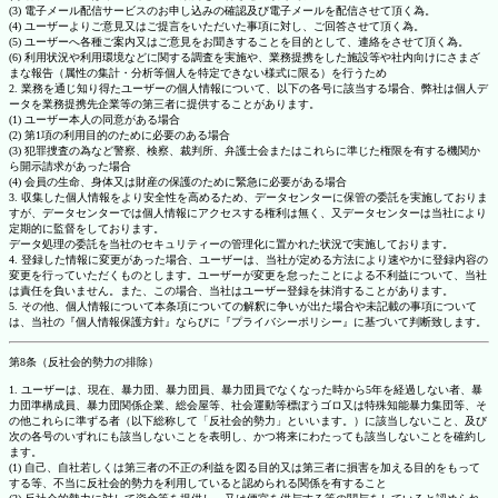
(3) 電子メール配信サービスのお申し込みの確認及び電子メールを配信させて頂く為。
(4) ユーザーよりご意見又はご提言をいただいた事項に対し、ご回答させて頂く為。
(5) ユーザーへ各種ご案内又はご意見をお聞きすることを目的として、連絡をさせて頂く為。
(6) 利用状況や利用環境などに関する調査を実施や、業務提携をした施設等や社内向けにさまざ
まな報告（属性の集計・分析等個人を特定できない様式に限る）を行うため
2. 業務を通じ知り得たユーザーの個人情報について、以下の各号に該当する場合、弊社は個人デ
ータを業務提携先企業等の第三者に提供することがあります。
(1) ユーザー本人の同意がある場合
(2) 第1項の利用目的のために必要のある場合
(3) 犯罪捜査の為など警察、検察、裁判所、弁護士会またはこれらに準じた権限を有する機関か
ら開示請求があった場合
(4) 会員の生命、身体又は財産の保護のために緊急に必要がある場合
3. 収集した個人情報をより安全性を高めるため、データセンターに保管の委託を実施しておりま
すが、データセンターでは個人情報にアクセスする権利は無く、又データセンターは当社により
定期的に監督をしております。
データ処理の委託を当社のセキュリティーの管理化に置かれた状況で実施しております。
4. 登録した情報に変更があった場合、ユーザーは、当社が定める方法により速やかに登録内容の
変更を行っていただくものとします。ユーザーが変更を怠ったことによる不利益について、当社
は責任を負いません。また、この場合、当社はユーザー登録を抹消することがあります。
5. その他、個人情報について本条項についての解釈に争いが出た場合や未記載の事項について
は、当社の『個人情報保護方針』ならびに『プライバシーポリシー』に基づいて判断致します。
第8条（反社会的勢力の排除）
1. ユーザーは、現在、暴力団、暴力団員、暴力団員でなくなった時から5年を経過しない者、暴
力団準構成員、暴力団関係企業、総会屋等、社会運動等標ぼうゴロ又は特殊知能暴力集団等、そ
の他これらに準ずる者（以下総称して「反社会的勢力」といいます。）に該当しないこと、及び
次の各号のいずれにも該当しないことを表明し、かつ将来にわたっても該当しないことを確約し
ます。
(1) 自己、自社若しくは第三者の不正の利益を図る目的又は第三者に損害を加える目的をもって
する等、不当に反社会的勢力を利用していると認められる関係を有すること