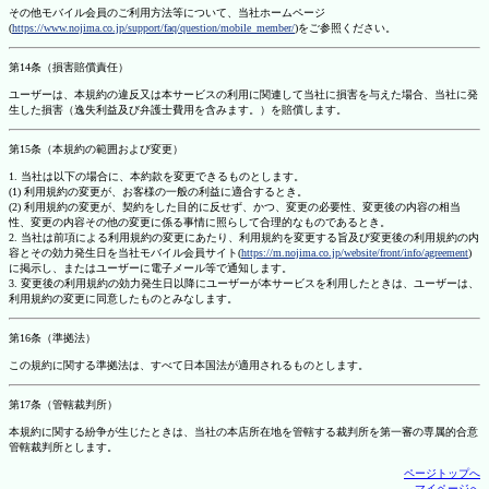
その他モバイル会員のご利用方法等について、当社ホームページ
(
https://www.nojima.co.jp/support/faq/question/mobile_member/
)をご参照ください。
第14条（損害賠償責任）
ユーザーは、本規約の違反又は本サービスの利用に関連して当社に損害を与えた場合、当社に発
生した損害（逸失利益及び弁護士費用を含みます。）を賠償します。
第15条（本規約の範囲および変更）
1. 当社は以下の場合に、本約款を変更できるものとします。
(1) 利用規約の変更が、お客様の一般の利益に適合するとき。
(2) 利用規約の変更が、契約をした目的に反せず、かつ、変更の必要性、変更後の内容の相当
性、変更の内容その他の変更に係る事情に照らして合理的なものであるとき。
2. 当社は前項による利用規約の変更にあたり、利用規約を変更する旨及び変更後の利用規約の内
容とその効力発生日を当社モバイル会員サイト(
https://m.nojima.co.jp/website/front/info/agreement
)
に掲示し、またはユーザーに電子メール等で通知します。
3. 変更後の利用規約の効力発生日以降にユーザーが本サービスを利用したときは、ユーザーは、
利用規約の変更に同意したものとみなします。
第16条（準拠法）
この規約に関する準拠法は、すべて日本国法が適用されるものとします。
第17条（管轄裁判所）
本規約に関する紛争が生じたときは、当社の本店所在地を管轄する裁判所を第一審の専属的合意
管轄裁判所とします。
ページトップへ
マイページへ