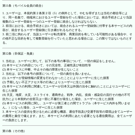
第11条（モバイル会員の統合）
1. ユーザーは、本規約第２条第２項（5）の例外として、やむを得ずまたは当社の都合等によ
り、同一名義で、他端末におけるユーザー登録を行った場合においては、統合手続きにより当該
複数のユーザー登録を一つのユーザー登録に統合しなければならない。
2. 前項における、統合手続きにおいては、統合されるユーザー登録側に付帯する本サービスの内
容が、統合するユーザー登録側に引き継がれるものとする。
3. 前二項に拘わらず、当該ユーザーが転売屋等、商業目的を有している可能性がある場合や、そ
の他不正な目的を有して複数登録を行っていたと思われる場合には、この限りではないものとす
る。
第12条（非保証・免責）
1. 当社は、ユーザーに対して、以下の各号の事項について、一切の保証をしません。
(1) 本サービスの内容について、その完全性、正確性及び有効性等
(2) 本サービスに中断、中止その他の障害が生じないこと
2. 当社は、以下の各号の損害について、一切の責任を負いません。
(1) ユーザーが登録情報の変更を行わなかったことによりユーザーに生じた損害
(2) 予期しない不正アクセス等の行為によりユーザーに生じた損害
(3) 本サービスの利用に関連してユーザーが日本又は外国の法令に触れたことによりユーザーに
生じた損害
(4) 天災、地変、火災、ストライキ、通商停止、戦争、内乱、疫病・感染症の流行その他の不可
抗力により本契約の全部又は一部に不履行が発生した場合、ユーザーに生じた損害
(5) 本サービスの利用に関し、ユーザーが第三者との間でトラブル（本サービス内外を問いませ
ん。）になった場合、ユーザーに生じた損害
3. 本サービスの提供を受けるために必要な機器、通信手段及び交通手段等の環境は全てユーザー
の費用と責任で備えます。また、本サービスの利用にあたり必要となる通信費用は、全てユーザ
ーの負担とします。
第13条（その他）