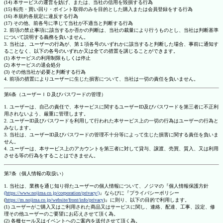
(14) 本サービスの運営を妨げ、または、当社の信用を毀損する行為
(15) 転売・買い回り・ポイント取得のみを目的とした購入または会員登録をする行為
(16) 本規約各規定に違反する行為
(17) その他、前各号に準じて当社が不適当と判断する行為
2. 前項の禁止事項に該当するか否かの判断は、当社の裁量により行うものとし、当社は判断基準
について説明する義務を負いません。
3. 当社は、ユーザーの行為が、第１項各号のいずれかに該当すると判断した場合、事前に通知す
ることなく、以下の各号のいずれか又は全ての措置を講じることができます。
(1) 本サービスの利用制限もしくは停止
(2) 本サービスの退会処分
(3) その他当社が必要と判断する行為
4. 前項の措置によりユーザーに生じた損害について、当社は一切の責任を負いません。
第6条（ユーザーＩＤ及びパスワードの管理）
1. ユーザーは、自己の責任で、本サービスに関するユーザーID及びパスワードを第三者に不正利
用されないよう、厳重に管理します。
2. ユーザーID及びパスワードを利用して行われた本サービス上の一切の行為はユーザーの行為と
みなします。
3. 当社は、ユーザーID及びパスワードの管理不十分等によって生じた損害に関する責任を負いま
せん。
4. ユーザーは、本サービス上のアカウントを第三者に対して貸与、譲渡、売買、質入、又は利用
させる等の行為をすることはできません。
第7条（個人情報の取扱い）
1. 当社は、業務を通じ知り得たユーザーの個人情報について、ノジマの『個人情報保護方針
(https://www.nojima.co.jp/corporation/privacy/)
』ならびに『プライバシーポリシー
(
https://m.nojima.co.jp/website/front/info/privacy
)』に則り、以下の目的で利用します。
(1) ユーザーがご購入又はご利用された商品又はサービスに関し、連絡、配達、工事、設定、修
理その他ユーザーのご要望にお応えさせて頂く為。
(2) 各種セール又はイベントへのご案内を送付させて頂く為。