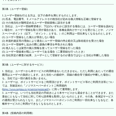
第2条（ユーザー登録）
1.ユーザー登録を行える方は、以下の条件を満たすものとします。
(1) 氏名、電話番号、Ｅメールアドレスその他当社が定める個人情報を正確に登録する
(2) その他当社が随時定めるユーザー登録資格に該当する者
2. 当社は、ユーザー登録希望者が、下記のいずれかに該当する場合には、ユーザー登録を認めな
い場合や、ユーザー登録を取り消す場合があり、各種会員向けサービスを受けることや、ノジマ
スーパーポイント（以下、「ポイント」とする。）のご利用は一切出来なくなるものとします。
(1) ユーザー登録をした個人が実在しない場合
(2) 本規約違反等の理由により過去にユーザー登録の停止処分又は除名処分を受けた場合
(3) ユーザー登録申し込みの際に虚偽の事項を申告された場合
(4) 他人もしくは架空の個人情報を使ってユーザー登録を行った場合
(5) ユーザー登録者が既にユーザーである場合（二重登録を行ったとき）
(6) 当社所定の審査の結果、ユーザーとして登録するのが適当ではないと当社が判断した場合
第3条（ユーザーに対するサービス）
1. 当社は、ユーザーから本サービスの利用料金をいただきません。ただし利用にあたっての通信
費用はユーザーの負担とします。また当社への接続中、回線の都合等で接続が中断した場合に
も、当社では一切の責任を負いません。
2. ユーザーは、ポイントサービスをご利用頂けます。ポイントサービス等のご利用方法等につい
ては、別途定めた『ノジマスーパーポイントご利用規約
(
https://www.nojima.co.jp/service/pointcard/
)』に則って運用致します。
3. ユーザーは、いつでも当社所定の手続きにより本サービスから退会することができます。また
退会にともなって当社に対して何ら請求権も取得しないものとします。その為、各保証サービス
の適用が受けられなくなり、またノジマスーパーポイントのご利用が一切出来なくなるなど、各
種本サービスのご利用ができなくなるものとします。
第4条（投稿内容の利用権）