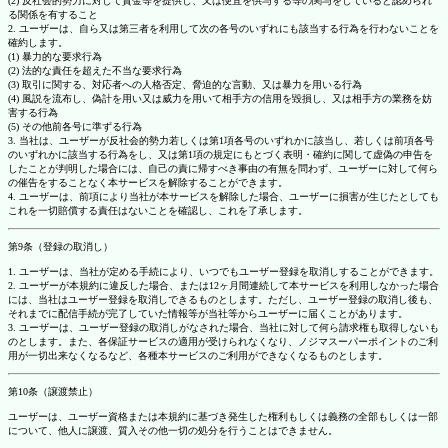
(2) 反社会的勢力に対して資金等を提供し、又は便宜を供与する等の関与をしていると認められ
る関係を有すること
2. ユーザーは、自ら又は第三者を利用して次の各号のいずれにも該当する行為を行わないことを
確約します。
(1) 暴力的な要求行為
(2) 法的な責任を超えた不当な要求行為
(3) 取引に関する、対応者への人格否定、脅迫的な言動、又は暴力を用いる行為
(4) 風説を流布し、偽計を用い又は威力を用いて相手方の信用を毀損し、又は相手方の業務を妨
害する行為
(5) その他前各号に準ずる行為
3. 当社は、ユーザーが反社会的勢力若しくは第1項各号のいずれかに該当し、若しくは前項各号
のいずれかに該当する行為をし、又は第1項の規定にもとづく表明・確約に関して虚偽の申告を
したことが判明した場合には、自己の責に帰すべき事由の有無を問わず、ユーザーに対して何ら
の催告をすることなく本サービスを解除することができます。
4. ユーザーは、前項により当社が本サービスを解除した場合、ユーザーに損害が生じたとしても
これを一切賠償する責任はないことを確認し、これを了承します。
第9条（登録の取消し）
1. ユーザーは、当社が定める手続により、いつでもユーザー登録を取消しすることができます。
2. ユーザーが本規約に違反した場合、または12ヶ月間連続して本サービスを利用しなかった場合
には、当社はユーザー登録を取消しできるものとします。ただし、ユーザー登録の取消し後も、
それまでに配信手続が完了していた情報等が当社等からユーザーに届くことがあります。
3. ユーザーは、ユーザー登録の取消しがなされた場合、当社に対して何ら請求権も取得しないも
のとします。また、各保証サービスの適用が受けられなくなり、ノジマスーパーポイントのご利
用が一切出来なくなるなど、各種本サービスのご利用ができなくなるものとします。
第10条（譲渡禁止）
ユーザーは、ユーザー資格または本規約に基づき発生した権利もしくは義務の全部もしくは一部
について、他人に譲渡、質入その他一切の処分を行うことはできません。