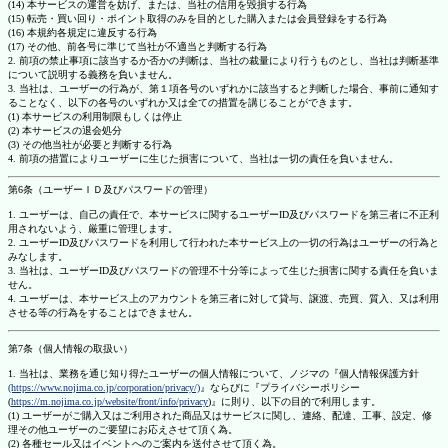
(14) 本サービスの運営を妨げ、または、当社の信用を毀損する行為
(15) 転売・買い回り・ポイント取得のみを目的とした購入または会員登録をする行為
(16) 本規約各規定に違反する行為
(17) その他、前各号に準じて当社が不適当と判断する行為
2. 前項の禁止事項に該当するか否かの判断は、当社の裁量により行うものとし、当社は判断基準
について説明する義務を負いません。
3. 当社は、ユーザーの行為が、第１項各号のいずれかに該当すると判断した場合、事前に通知す
ることなく、以下の各号のいずれか又は全ての措置を講じることができます。
(1) 本サービスの利用制限もしくは停止
(2) 本サービスの退会処分
(3) その他当社が必要と判断する行為
4. 前項の措置によりユーザーに生じた損害について、当社は一切の責任を負いません。
第6条（ユーザーＩＤ及びパスワードの管理）
1. ユーザーは、自己の責任で、本サービスに関するユーザーID及びパスワードを第三者に不正利
用されないよう、厳重に管理します。
2. ユーザーID及びパスワードを利用して行われた本サービス上の一切の行為はユーザーの行為と
みなします。
3. 当社は、ユーザーID及びパスワードの管理不十分等によって生じた損害に関する責任を負いま
せん。
4. ユーザーは、本サービス上のアカウントを第三者に対して貸与、譲渡、売買、質入、又は利用
させる等の行為をすることはできません。
第7条（個人情報の取扱い）
1. 当社は、業務を通じ知り得たユーザーの個人情報について、ノジマの『個人情報保護方針
(https://www.nojima.co.jp/corporation/privacy/)
』ならびに『プライバシーポリシー
(
https://m.nojima.co.jp/website/front/info/privacy
)』に則り、以下の目的で利用します。
(1) ユーザーがご購入又はご利用された商品又はサービスに関し、連絡、配達、工事、設定、修
理その他ユーザーのご要望にお応えさせて頂く為。
(2) 各種セール又はイベントへのご案内を送付させて頂く為。