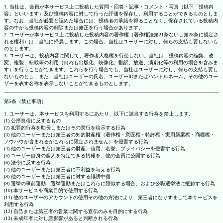
1. 当社は、会員が本サービス上に投稿した質問・回答・記事・コメント・写真（以下「投稿内
容」といいます）及び投稿内容に対して行った評価を保存し、利用することができるものとしま
す。なお、当社が必要と認めた場合には、投稿者の承諾を得ることなく、保存されている投稿内
容の中から投稿内容の削除または修正を行う場合があります。
2. ユーザーが本サービス上に投稿した投稿内容の著作権（著作権法第21条ないし第28条に規定さ
れる権利）は、当社に帰属します。この場合、当社はユーザーに対し、何らの支払も要しないも
のとします。
3. ユーザーは、投稿内容に関して、著作者人格権を行使しない。当社は、投稿内容の編集、改
変、複製、転載等の利用（何れも出版化、映像化、翻訳、放送、演劇化等の利用の場合を含みま
す）を行うことができます。これらを行う場合でも、当社はユーザーに対し、何らの支払も要し
ないものとし、また、当社はユーザーの氏名、ユーザーIDまたはハンドルネーム、その他のユー
ザーを表す名称を表示しないことができるものとします。
第5条（禁止事項）
1. ユーザーは、本サービスを利用するにあたり、以下に該当する行為を禁止します。
(1) 公序良俗に反するもの
(2) 犯罪的行為を助長しまたはその実行を暗示する行為
(3) 他のユーザーまたは第三者の知的財産権（著作権・意匠権・特許権・実用新案権・商標権・
ノウハウが含まれるがこれらに限定されません）を侵害する行為
(4) 他のユーザーまたは第三者の財産、信用、名誉、プライバシーを侵害する行為
(5) ユーザー自身の個人を特定できる情報を、他の会員に公開する行為
(6) 法令に反する行為
(7) 他のユーザーまたは第三者に不利益を与える行為
(8) 他のユーザーまたは第三者に対する誹謗中傷
(9) 選挙の事前運動、選挙運動またはこれらに類似する場合、および公職選挙法に抵触する行為
(10) 本サービスを商業目的で使用する行為
(11) 他のユーザーのアカウントの使用その他の方法により、第三者になりすまして本サービスを
利用する行為
(12) 自己または第三者の営業に関する宣伝のみを目的にする行為
(13) 未成年者に対し悪影響があると判断される行為