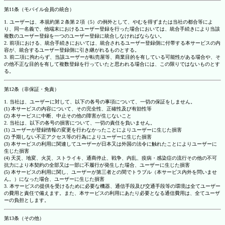
第11条（モバイル会員の統合）
1. ユーザーは、本規約第２条第２項（5）の例外として、やむを得ずまたは当社の都合等によ
り、同一名義で、他端末におけるユーザー登録を行った場合においては、統合手続きにより当該
複数のユーザー登録を一つのユーザー登録に統合しなければならない。
2. 前項における、統合手続きにおいては、統合されるユーザー登録側に付帯する本サービスの内
容が、統合するユーザー登録側に引き継がれるものとする。
3. 前二項に拘わらず、当該ユーザーが転売屋等、商業目的を有している可能性がある場合や、そ
の他不正な目的を有して複数登録を行っていたと思われる場合には、この限りではないものとす
る。
第12条（非保証・免責）
1. 当社は、ユーザーに対して、以下の各号の事項について、一切の保証をしません。
(1) 本サービスの内容について、その完全性、正確性及び有効性等
(2) 本サービスに中断、中止その他の障害が生じないこと
2. 当社は、以下の各号の損害について、一切の責任を負いません。
(1) ユーザーが登録情報の変更を行わなかったことによりユーザーに生じた損害
(2) 予期しない不正アクセス等の行為によりユーザーに生じた損害
(3) 本サービスの利用に関連してユーザーが日本又は外国の法令に触れたことによりユーザーに
生じた損害
(4) 天災、地変、火災、ストライキ、通商停止、戦争、内乱、疫病・感染症の流行その他の不可
抗力により本契約の全部又は一部に不履行が発生した場合、ユーザーに生じた損害
(5) 本サービスの利用に関し、ユーザーが第三者との間でトラブル（本サービス内外を問いませ
ん。）になった場合、ユーザーに生じた損害
3. 本サービスの提供を受けるために必要な機器、通信手段及び交通手段等の環境は全てユーザー
の費用と責任で備えます。また、本サービスの利用にあたり必要となる通信費用は、全てユーザ
ーの負担とします。
第13条（その他）