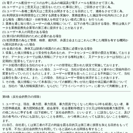
(3) 電子メール配信サービスのお申し込みの確認及び電子メールを配信させて頂く為。
(4) ユーザーよりご意見又はご提言をいただいた事項に対し、ご回答させて頂く為。
(5) ユーザーへ各種ご案内又はご意見をお聞きすることを目的として、連絡をさせて頂く為。
(6) 利用状況や利用環境などに関する調査を実施や、業務提携をした施設等や社内向けにさまざ
まな報告（属性の集計・分析等個人を特定できない様式に限る）を行うため
2. 業務を通じ知り得たユーザーの個人情報について、以下の各号に該当する場合、弊社は個人デ
ータを業務提携先企業等の第三者に提供することがあります。
(1) ユーザー本人の同意がある場合
(2) 第1項の利用目的のために必要のある場合
(3) 犯罪捜査の為など警察、検察、裁判所、弁護士会またはこれらに準じた権限を有する機関か
ら開示請求があった場合
(4) 会員の生命、身体又は財産の保護のために緊急に必要がある場合
3. 収集した個人情報をより安全性を高めるため、データセンターに保管の委託を実施しておりま
すが、データセンターでは個人情報にアクセスする権利は無く、又データセンターは当社により
定期的に監督をしております。
データ処理の委託を当社のセキュリティーの管理化に置かれた状況で実施しております。
4. 登録した情報に変更があった場合、ユーザーは、当社が定める方法により速やかに登録内容の
変更を行っていただくものとします。ユーザーが変更を怠ったことによる不利益について、当社
は責任を負いません。また、この場合、当社はユーザー登録を抹消することがあります。
5. その他、個人情報について本条項についての解釈に争いが出た場合や未記載の事項について
は、当社の『個人情報保護方針』ならびに『プライバシーポリシー』に基づいて判断致します。
第8条（反社会的勢力の排除）
1. ユーザーは、現在、暴力団、暴力団員、暴力団員でなくなった時から5年を経過しない者、暴
力団準構成員、暴力団関係企業、総会屋等、社会運動等標ぼうゴロ又は特殊知能暴力集団等、そ
の他これらに準ずる者（以下総称して「反社会的勢力」といいます。）に該当しないこと、及び
次の各号のいずれにも該当しないことを表明し、かつ将来にわたっても該当しないことを確約し
ます。
(1) 自己、自社若しくは第三者の不正の利益を図る目的又は第三者に損害を加える目的をもって
する等、不当に反社会的勢力を利用していると認められる関係を有すること