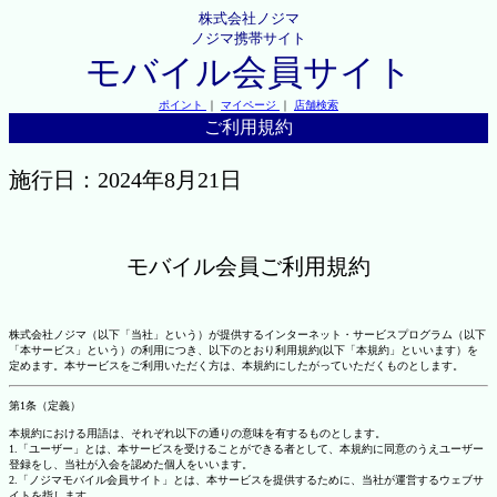
株式会社ノジマ
ノジマ携帯サイト
モバイル会員サイト
ポイント
｜
マイページ
｜
店舗検索
ご利用規約
施行日：2024年8月21日
モバイル会員ご利用規約
株式会社ノジマ（以下「当社」という）が提供するインターネット・サービスプログラム（以下
「本サービス」という）の利用につき、以下のとおり利用規約(以下「本規約」といいます）を
定めます。本サービスをご利用いただく方は、本規約にしたがっていただくものとします。
第1条（定義）
本規約における用語は、それぞれ以下の通りの意味を有するものとします。
1.「ユーザー」とは、本サービスを受けることができる者として、本規約に同意のうえユーザー
登録をし、当社が入会を認めた個人をいいます。
2.「ノジマモバイル会員サイト」とは、本サービスを提供するために、当社が運営するウェブサ
イトを指します。