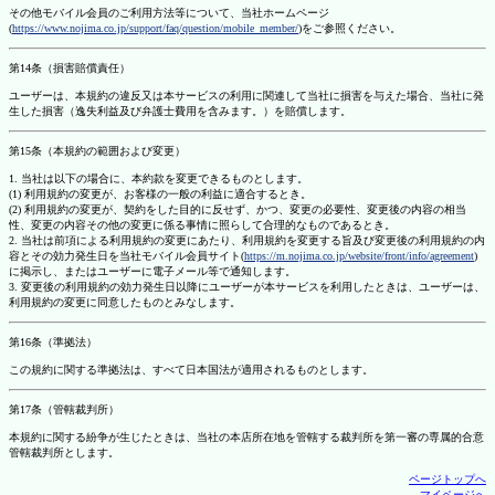
その他モバイル会員のご利用方法等について、当社ホームページ
(
https://www.nojima.co.jp/support/faq/question/mobile_member/
)をご参照ください。
第14条（損害賠償責任）
ユーザーは、本規約の違反又は本サービスの利用に関連して当社に損害を与えた場合、当社に発
生した損害（逸失利益及び弁護士費用を含みます。）を賠償します。
第15条（本規約の範囲および変更）
1. 当社は以下の場合に、本約款を変更できるものとします。
(1) 利用規約の変更が、お客様の一般の利益に適合するとき。
(2) 利用規約の変更が、契約をした目的に反せず、かつ、変更の必要性、変更後の内容の相当
性、変更の内容その他の変更に係る事情に照らして合理的なものであるとき。
2. 当社は前項による利用規約の変更にあたり、利用規約を変更する旨及び変更後の利用規約の内
容とその効力発生日を当社モバイル会員サイト(
https://m.nojima.co.jp/website/front/info/agreement
)
に掲示し、またはユーザーに電子メール等で通知します。
3. 変更後の利用規約の効力発生日以降にユーザーが本サービスを利用したときは、ユーザーは、
利用規約の変更に同意したものとみなします。
第16条（準拠法）
この規約に関する準拠法は、すべて日本国法が適用されるものとします。
第17条（管轄裁判所）
本規約に関する紛争が生じたときは、当社の本店所在地を管轄する裁判所を第一審の専属的合意
管轄裁判所とします。
ページトップへ
マイページへ