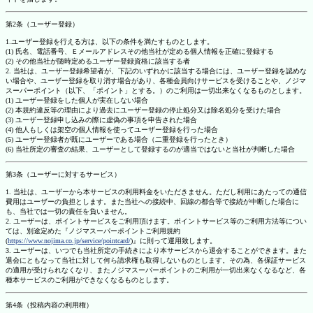
第2条（ユーザー登録）
1.ユーザー登録を行える方は、以下の条件を満たすものとします。
(1) 氏名、電話番号、Ｅメールアドレスその他当社が定める個人情報を正確に登録する
(2) その他当社が随時定めるユーザー登録資格に該当する者
2. 当社は、ユーザー登録希望者が、下記のいずれかに該当する場合には、ユーザー登録を認めな
い場合や、ユーザー登録を取り消す場合があり、各種会員向けサービスを受けることや、ノジマ
スーパーポイント（以下、「ポイント」とする。）のご利用は一切出来なくなるものとします。
(1) ユーザー登録をした個人が実在しない場合
(2) 本規約違反等の理由により過去にユーザー登録の停止処分又は除名処分を受けた場合
(3) ユーザー登録申し込みの際に虚偽の事項を申告された場合
(4) 他人もしくは架空の個人情報を使ってユーザー登録を行った場合
(5) ユーザー登録者が既にユーザーである場合（二重登録を行ったとき）
(6) 当社所定の審査の結果、ユーザーとして登録するのが適当ではないと当社が判断した場合
第3条（ユーザーに対するサービス）
1. 当社は、ユーザーから本サービスの利用料金をいただきません。ただし利用にあたっての通信
費用はユーザーの負担とします。また当社への接続中、回線の都合等で接続が中断した場合に
も、当社では一切の責任を負いません。
2. ユーザーは、ポイントサービスをご利用頂けます。ポイントサービス等のご利用方法等につい
ては、別途定めた『ノジマスーパーポイントご利用規約
(
https://www.nojima.co.jp/service/pointcard/
)』に則って運用致します。
3. ユーザーは、いつでも当社所定の手続きにより本サービスから退会することができます。また
退会にともなって当社に対して何ら請求権も取得しないものとします。その為、各保証サービス
の適用が受けられなくなり、またノジマスーパーポイントのご利用が一切出来なくなるなど、各
種本サービスのご利用ができなくなるものとします。
第4条（投稿内容の利用権）