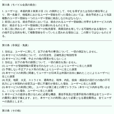
第11条（モバイル会員の統合）
1. ユーザーは、本規約第２条第２項（5）の例外として、やむを得ずまたは当社の都合等によ
り、同一名義で、他端末におけるユーザー登録を行った場合においては、統合手続きにより当該
複数のユーザー登録を一つのユーザー登録に統合しなければならない。
2. 前項における、統合手続きにおいては、統合されるユーザー登録側に付帯する本サービスの内
容が、統合するユーザー登録側に引き継がれるものとする。
3. 前二項に拘わらず、当該ユーザーが転売屋等、商業目的を有している可能性がある場合や、そ
の他不正な目的を有して複数登録を行っていたと思われる場合には、この限りではないものとす
る。
第12条（非保証・免責）
1. 当社は、ユーザーに対して、以下の各号の事項について、一切の保証をしません。
(1) 本サービスの内容について、その完全性、正確性及び有効性等
(2) 本サービスに中断、中止その他の障害が生じないこと
2. 当社は、以下の各号の損害について、一切の責任を負いません。
(1) ユーザーが登録情報の変更を行わなかったことによりユーザーに生じた損害
(2) 予期しない不正アクセス等の行為によりユーザーに生じた損害
(3) 本サービスの利用に関連してユーザーが日本又は外国の法令に触れたことによりユーザーに
生じた損害
(4) 天災、地変、火災、ストライキ、通商停止、戦争、内乱、疫病・感染症の流行その他の不可
抗力により本契約の全部又は一部に不履行が発生した場合、ユーザーに生じた損害
(5) 本サービスの利用に関し、ユーザーが第三者との間でトラブル（本サービス内外を問いませ
ん。）になった場合、ユーザーに生じた損害
3. 本サービスの提供を受けるために必要な機器、通信手段及び交通手段等の環境は全てユーザー
の費用と責任で備えます。また、本サービスの利用にあたり必要となる通信費用は、全てユーザ
ーの負担とします。
第13条（その他）