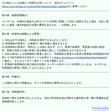
その他モバイル会員のご利用方法等について、当社ホームページ
(
https://www.nojima.co.jp/support/faq/question/mobile_member/
)をご参照ください。
第14条（損害賠償責任）
ユーザーは、本規約の違反又は本サービスの利用に関連して当社に損害を与えた場合、当社に発
生した損害（逸失利益及び弁護士費用を含みます。）を賠償します。
第15条（本規約の範囲および変更）
1. 当社は以下の場合に、本約款を変更できるものとします。
(1) 利用規約の変更が、お客様の一般の利益に適合するとき。
(2) 利用規約の変更が、契約をした目的に反せず、かつ、変更の必要性、変更後の内容の相当
性、変更の内容その他の変更に係る事情に照らして合理的なものであるとき。
2. 当社は前項による利用規約の変更にあたり、利用規約を変更する旨及び変更後の利用規約の内
容とその効力発生日を当社モバイル会員サイト(
https://m.nojima.co.jp/website/front/info/agreement
)
に掲示し、またはユーザーに電子メール等で通知します。
3. 変更後の利用規約の効力発生日以降にユーザーが本サービスを利用したときは、ユーザーは、
利用規約の変更に同意したものとみなします。
第16条（準拠法）
この規約に関する準拠法は、すべて日本国法が適用されるものとします。
第17条（管轄裁判所）
本規約に関する紛争が生じたときは、当社の本店所在地を管轄する裁判所を第一審の専属的合意
管轄裁判所とします。
ページトップへ
マイページへ