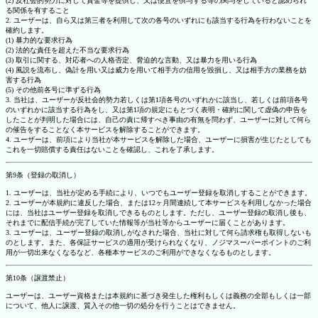
(2) 反社会的勢力に対して資金等を提供し、又は便宜を供与する等の関与をしていると認められ
る関係を有すること
2. ユーザーは、自ら又は第三者を利用して次の各号のいずれにも該当する行為を行わないことを
確約します。
(1) 暴力的な要求行為
(2) 法的な責任を超えた不当な要求行為
(3) 取引に関する、対応者への人格否定、脅迫的な言動、又は暴力を用いる行為
(4) 風説を流布し、偽計を用い又は威力を用いて相手方の信用を毀損し、又は相手方の業務を妨
害する行為
(5) その他前各号に準ずる行為
3. 当社は、ユーザーが反社会的勢力若しくは第1項各号のいずれかに該当し、若しくは前項各号
のいずれかに該当する行為をし、又は第1項の規定にもとづく表明・確約に関して虚偽の申告を
したことが判明した場合には、自己の責に帰すべき事由の有無を問わず、ユーザーに対して何ら
の催告をすることなく本サービスを解除することができます。
4. ユーザーは、前項により当社が本サービスを解除した場合、ユーザーに損害が生じたとしても
これを一切賠償する責任はないことを確認し、これを了承します。
第9条（登録の取消し）
1. ユーザーは、当社が定める手続により、いつでもユーザー登録を取消しすることができます。
2. ユーザーが本規約に違反した場合、または12ヶ月間連続して本サービスを利用しなかった場合
には、当社はユーザー登録を取消しできるものとします。ただし、ユーザー登録の取消し後も、
それまでに配信手続が完了していた情報等が当社等からユーザーに届くことがあります。
3. ユーザーは、ユーザー登録の取消しがなされた場合、当社に対して何ら請求権も取得しないも
のとします。また、各保証サービスの適用が受けられなくなり、ノジマスーパーポイントのご利
用が一切出来なくなるなど、各種本サービスのご利用ができなくなるものとします。
第10条（譲渡禁止）
ユーザーは、ユーザー資格または本規約に基づき発生した権利もしくは義務の全部もしくは一部
について、他人に譲渡、質入その他一切の処分を行うことはできません。