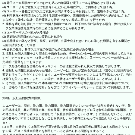
(3) 電子メール配信サービスのお申し込みの確認及び電子メールを配信させて頂く為。
(4) ユーザーよりご意見又はご提言をいただいた事項に対し、ご回答させて頂く為。
(5) ユーザーへ各種ご案内又はご意見をお聞きすることを目的として、連絡をさせて頂く為。
(6) 利用状況や利用環境などに関する調査を実施や、業務提携をした施設等や社内向けにさまざ
まな報告（属性の集計・分析等個人を特定できない様式に限る）を行うため
2. 業務を通じ知り得たユーザーの個人情報について、以下の各号に該当する場合、弊社は個人デ
ータを業務提携先企業等の第三者に提供することがあります。
(1) ユーザー本人の同意がある場合
(2) 第1項の利用目的のために必要のある場合
(3) 犯罪捜査の為など警察、検察、裁判所、弁護士会またはこれらに準じた権限を有する機関か
ら開示請求があった場合
(4) 会員の生命、身体又は財産の保護のために緊急に必要がある場合
3. 収集した個人情報をより安全性を高めるため、データセンターに保管の委託を実施しておりま
すが、データセンターでは個人情報にアクセスする権利は無く、又データセンターは当社により
定期的に監督をしております。
データ処理の委託を当社のセキュリティーの管理化に置かれた状況で実施しております。
4. 登録した情報に変更があった場合、ユーザーは、当社が定める方法により速やかに登録内容の
変更を行っていただくものとします。ユーザーが変更を怠ったことによる不利益について、当社
は責任を負いません。また、この場合、当社はユーザー登録を抹消することがあります。
5. その他、個人情報について本条項についての解釈に争いが出た場合や未記載の事項について
は、当社の『個人情報保護方針』ならびに『プライバシーポリシー』に基づいて判断致します。
第8条（反社会的勢力の排除）
1. ユーザーは、現在、暴力団、暴力団員、暴力団員でなくなった時から5年を経過しない者、暴
力団準構成員、暴力団関係企業、総会屋等、社会運動等標ぼうゴロ又は特殊知能暴力集団等、そ
の他これらに準ずる者（以下総称して「反社会的勢力」といいます。）に該当しないこと、及び
次の各号のいずれにも該当しないことを表明し、かつ将来にわたっても該当しないことを確約し
ます。
(1) 自己、自社若しくは第三者の不正の利益を図る目的又は第三者に損害を加える目的をもって
する等、不当に反社会的勢力を利用していると認められる関係を有すること