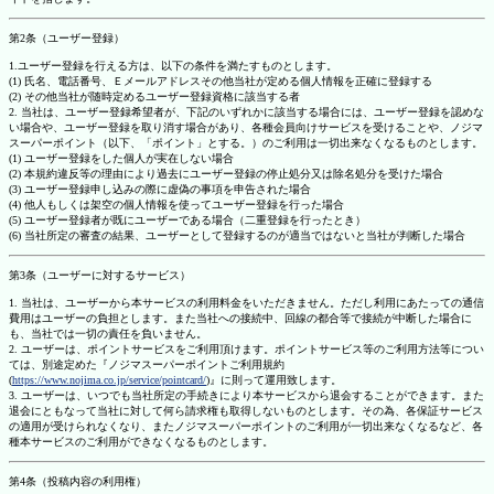
第2条（ユーザー登録）
1.ユーザー登録を行える方は、以下の条件を満たすものとします。
(1) 氏名、電話番号、Ｅメールアドレスその他当社が定める個人情報を正確に登録する
(2) その他当社が随時定めるユーザー登録資格に該当する者
2. 当社は、ユーザー登録希望者が、下記のいずれかに該当する場合には、ユーザー登録を認めな
い場合や、ユーザー登録を取り消す場合があり、各種会員向けサービスを受けることや、ノジマ
スーパーポイント（以下、「ポイント」とする。）のご利用は一切出来なくなるものとします。
(1) ユーザー登録をした個人が実在しない場合
(2) 本規約違反等の理由により過去にユーザー登録の停止処分又は除名処分を受けた場合
(3) ユーザー登録申し込みの際に虚偽の事項を申告された場合
(4) 他人もしくは架空の個人情報を使ってユーザー登録を行った場合
(5) ユーザー登録者が既にユーザーである場合（二重登録を行ったとき）
(6) 当社所定の審査の結果、ユーザーとして登録するのが適当ではないと当社が判断した場合
第3条（ユーザーに対するサービス）
1. 当社は、ユーザーから本サービスの利用料金をいただきません。ただし利用にあたっての通信
費用はユーザーの負担とします。また当社への接続中、回線の都合等で接続が中断した場合に
も、当社では一切の責任を負いません。
2. ユーザーは、ポイントサービスをご利用頂けます。ポイントサービス等のご利用方法等につい
ては、別途定めた『ノジマスーパーポイントご利用規約
(
https://www.nojima.co.jp/service/pointcard/
)』に則って運用致します。
3. ユーザーは、いつでも当社所定の手続きにより本サービスから退会することができます。また
退会にともなって当社に対して何ら請求権も取得しないものとします。その為、各保証サービス
の適用が受けられなくなり、またノジマスーパーポイントのご利用が一切出来なくなるなど、各
種本サービスのご利用ができなくなるものとします。
第4条（投稿内容の利用権）