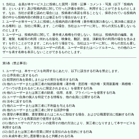
1. 当社は、会員が本サービス上に投稿した質問・回答・記事・コメント・写真（以下「投稿内
容」といいます）及び投稿内容に対して行った評価を保存し、利用することができるものとしま
す。なお、当社が必要と認めた場合には、投稿者の承諾を得ることなく、保存されている投稿内
容の中から投稿内容の削除または修正を行う場合があります。
2. ユーザーが本サービス上に投稿した投稿内容の著作権（著作権法第21条ないし第28条に規定さ
れる権利）は、当社に帰属します。この場合、当社はユーザーに対し、何らの支払も要しないも
のとします。
3. ユーザーは、投稿内容に関して、著作者人格権を行使しない。当社は、投稿内容の編集、改
変、複製、転載等の利用（何れも出版化、映像化、翻訳、放送、演劇化等の利用の場合を含みま
す）を行うことができます。これらを行う場合でも、当社はユーザーに対し、何らの支払も要し
ないものとし、また、当社はユーザーの氏名、ユーザーIDまたはハンドルネーム、その他のユー
ザーを表す名称を表示しないことができるものとします。
第5条（禁止事項）
1. ユーザーは、本サービスを利用するにあたり、以下に該当する行為を禁止します。
(1) 公序良俗に反するもの
(2) 犯罪的行為を助長しまたはその実行を暗示する行為
(3) 他のユーザーまたは第三者の知的財産権（著作権・意匠権・特許権・実用新案権・商標権・
ノウハウが含まれるがこれらに限定されません）を侵害する行為
(4) 他のユーザーまたは第三者の財産、信用、名誉、プライバシーを侵害する行為
(5) ユーザー自身の個人を特定できる情報を、他の会員に公開する行為
(6) 法令に反する行為
(7) 他のユーザーまたは第三者に不利益を与える行為
(8) 他のユーザーまたは第三者に対する誹謗中傷
(9) 選挙の事前運動、選挙運動またはこれらに類似する場合、および公職選挙法に抵触する行為
(10) 本サービスを商業目的で使用する行為
(11) 他のユーザーのアカウントの使用その他の方法により、第三者になりすまして本サービスを
利用する行為
(12) 自己または第三者の営業に関する宣伝のみを目的にする行為
(13) 未成年者に対し悪影響があると判断される行為