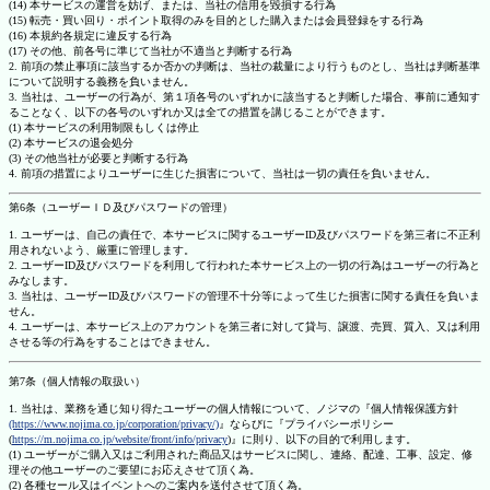
(14) 本サービスの運営を妨げ、または、当社の信用を毀損する行為
(15) 転売・買い回り・ポイント取得のみを目的とした購入または会員登録をする行為
(16) 本規約各規定に違反する行為
(17) その他、前各号に準じて当社が不適当と判断する行為
2. 前項の禁止事項に該当するか否かの判断は、当社の裁量により行うものとし、当社は判断基準
について説明する義務を負いません。
3. 当社は、ユーザーの行為が、第１項各号のいずれかに該当すると判断した場合、事前に通知す
ることなく、以下の各号のいずれか又は全ての措置を講じることができます。
(1) 本サービスの利用制限もしくは停止
(2) 本サービスの退会処分
(3) その他当社が必要と判断する行為
4. 前項の措置によりユーザーに生じた損害について、当社は一切の責任を負いません。
第6条（ユーザーＩＤ及びパスワードの管理）
1. ユーザーは、自己の責任で、本サービスに関するユーザーID及びパスワードを第三者に不正利
用されないよう、厳重に管理します。
2. ユーザーID及びパスワードを利用して行われた本サービス上の一切の行為はユーザーの行為と
みなします。
3. 当社は、ユーザーID及びパスワードの管理不十分等によって生じた損害に関する責任を負いま
せん。
4. ユーザーは、本サービス上のアカウントを第三者に対して貸与、譲渡、売買、質入、又は利用
させる等の行為をすることはできません。
第7条（個人情報の取扱い）
1. 当社は、業務を通じ知り得たユーザーの個人情報について、ノジマの『個人情報保護方針
(https://www.nojima.co.jp/corporation/privacy/)
』ならびに『プライバシーポリシー
(
https://m.nojima.co.jp/website/front/info/privacy
)』に則り、以下の目的で利用します。
(1) ユーザーがご購入又はご利用された商品又はサービスに関し、連絡、配達、工事、設定、修
理その他ユーザーのご要望にお応えさせて頂く為。
(2) 各種セール又はイベントへのご案内を送付させて頂く為。