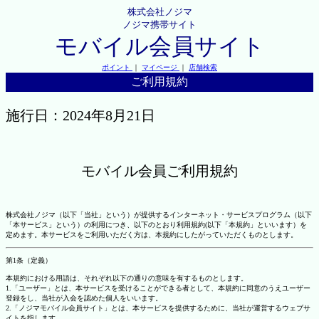
株式会社ノジマ
ノジマ携帯サイト
モバイル会員サイト
ポイント
｜
マイページ
｜
店舗検索
ご利用規約
施行日：2024年8月21日
モバイル会員ご利用規約
株式会社ノジマ（以下「当社」という）が提供するインターネット・サービスプログラム（以下
「本サービス」という）の利用につき、以下のとおり利用規約(以下「本規約」といいます）を
定めます。本サービスをご利用いただく方は、本規約にしたがっていただくものとします。
第1条（定義）
本規約における用語は、それぞれ以下の通りの意味を有するものとします。
1.「ユーザー」とは、本サービスを受けることができる者として、本規約に同意のうえユーザー
登録をし、当社が入会を認めた個人をいいます。
2.「ノジマモバイル会員サイト」とは、本サービスを提供するために、当社が運営するウェブサ
イトを指します。