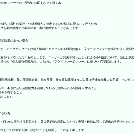
理その他ユーザーのご要望にお応えさせて頂く為。
まな報告（属性の集計・分析等個人を特定できない様式に限る）を行うため
ータを業務提携先企業等の第三者に提供することがあります。
開示請求があった場合
ますが、データセンターでは個人情報にアクセスする権利は無く、又データセンターは当社により定期
の変更を行っていただくものとします。ユーザーが変更を怠ったことによる不利益について、当社は責
は、当社の『個人情報保護方針』ならびに『プライバシーポリシー』に基づいて判断致します。
暴力団準構成員、暴力団関係企業、総会屋等、社会運動等標ぼうゴロ又は特殊知能暴力集団等、その他
する等、不当に反社会的勢力を利用していると認められる関係を有すること
関係を有すること
確約します。
する行為
号のいずれかに該当する行為をし、又は第1項の規定にもとづく表明・確約に関して虚偽の申告をした
これを一切賠償する責任はないことを確認し、これを了承します。