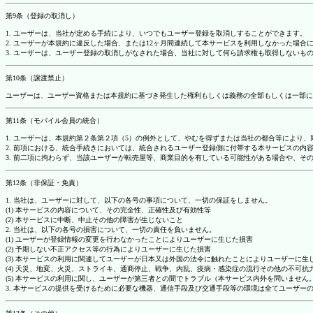
第9条（登録の取消し）
1. ユーザーは、当社が定める手続により、いつでもユーザー登録を取消しすることができます。
2. ユーザーが本規約に違反した場合、または12ヶ月間連続して本サービスを利用しなかった場
3. ユーザーは、ユーザー登録の取消しがなされた場合、当社に対して何ら請求権も取得しない
第10条（譲渡禁止）
ユーザーは、ユーザー資格または本規約に基づき発生した権利もしくは義務の全部もしくは一部に
第11条（モバイル会員の統合）
1. ユーザーは、本規約第２条第２項（5）の例外として、やむを得ずまたは当社の都合等によ
2. 前項における、統合手続きにおいては、統合されるユーザー登録側に付帯する本サービスの内
3. 前二項に拘わらず、当該ユーザーが転売屋等、商業目的を有している可能性がある場合や、
第12条（非保証・免責）
1. 当社は、ユーザーに対して、以下の各号の事項について、一切の保証をしません。
(1) 本サービスの内容について、その完全性、正確性及び有効性等
(2) 本サービスに中断、中止その他の障害が生じないこと
2. 当社は、以下の各号の損害について、一切の責任を負いません。
(1) ユーザーが登録情報の変更を行わなかったことによりユーザーに生じた損害
(2) 予期しない不正アクセス等の行為によりユーザーに生じた損害
(3) 本サービスの利用に関連してユーザーが日本又は外国の法令に触れたことによりユーザーに生
(4) 天災、地変、火災、ストライキ、通商停止、戦争、内乱、疫病・感染症の流行その他の不可
(5) 本サービスの利用に関し、ユーザーが第三者との間でトラブル（本サービス内外を問いませ
3. 本サービスの提供を受けるために必要な機器、通信手段及び交通手段等の環境は全てユーザ