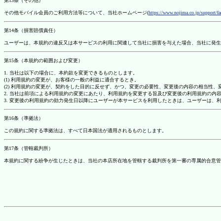
第13条（その他）
その他モバイル会員のご利用方法等について、当社ホームページ(
https://www.nojima.co.jp/support/f
第14条（損害賠償責任）
ユーザーは、本規約の違反又は本サービスの利用に関連して当社に損害を与えた場合、当社に発生
第15条（本規約の範囲および変更）
1. 当社は以下の場合に、本約款を変更できるものとします。
(1) 利用規約の変更が、お客様の一般の利益に適合するとき。
(2) 利用規約の変更が、契約をした目的に反せず、かつ、変更の必要性、変更後の内容の相当性
2. 当社は前項による利用規約の変更にあたり、利用規約を変更する旨及び変更後の利用規約の内
3. 変更後の利用規約の効力発生日以降にユーザーが本サービスを利用したときは、ユーザーは、
第16条（準拠法）
この規約に関する準拠法は、すべて日本国法が適用されるものとします。
第17条（管轄裁判所）
本規約に関する紛争が生じたときは、当社の本店所在地を管轄する裁判所を第一審の専属的合意管