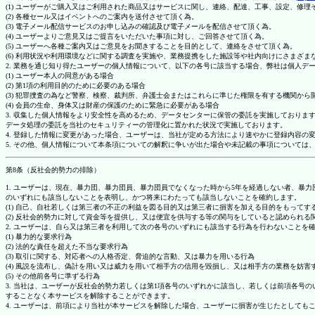
(1) ユーザーがご購入又はご利用された商品又はサービスに関し、連絡、配達、工事、設定、修
(2) 各種セール又はイベントへのご案内を送付させて頂く為。
(3) 電子メール配信サービスのお申し込みの確認及び電子メールを配信させて頂く為。
(4) ユーザーよりご意見又はご提言をいただいた事項に対し、ご回答させて頂く為。
(5) ユーザーへ各種ご案内又はご意見をお聞きすることを目的として、連絡をさせて頂く為。
(6) 利用状況や利用環境などに関する調査を実施や、業務提携をした施設等や社内向けにさまざ
2. 業務を通じ知り得たユーザーの個人情報について、以下の各号に該当する場合、弊社は個人デ
(1) ユーザー本人の同意がある場合
(2) 第1項の利用目的のために必要のある場合
(3) 犯罪捜査の為など警察、検察、裁判所、弁護士会またはこれらに準じた権限を有する機関から
(4) 会員の生命、身体又は財産の保護のために緊急に必要がある場合
3. 収集した個人情報をより安全性を高めるため、データセンターに保管の委託を実施しており
データ処理の委託を当社のセキュリティーの管理化に置かれた状況で実施しております。
4. 登録した情報に変更があった場合、ユーザーは、当社が定める方法により速やかに登録内容
5. その他、個人情報について本条項についての解釈に争いが出た場合や未記載の事項について
第8条（反社会的勢力の排除）
1. ユーザーは、現在、暴力団、暴力団員、暴力団員でなくなった時から5年を経過しない者、
のいずれにも該当しないことを表明し、かつ将来にわたっても該当しないことを確約します。
(1) 自己、自社若しくは第三者の不正の利益を図る目的又は第三者に損害を加える目的をもって
(2) 反社会的勢力に対して資金等を提供し、又は便宜を供与する等の関与をしていると認められる
2. ユーザーは、自ら又は第三者を利用して次の各号のいずれにも該当する行為を行わないことを
(1) 暴力的な要求行為
(2) 法的な責任を超えた不当な要求行為
(3) 取引に関する、対応者への人格否定、脅迫的な言動、又は暴力を用いる行為
(4) 風説を流布し、偽計を用い又は威力を用いて相手方の信用を毀損し、又は相手方の業務を妨害
(5) その他前各号に準ずる行為
3. 当社は、ユーザーが反社会的勢力若しくは第1項各号のいずれかに該当し、若しくは前項各
することなく本サービスを解除することができます。
4. ユーザーは、前項により当社が本サービスを解除した場合、ユーザーに損害が生じたとしても