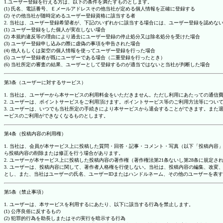
1.ユーザー登録を行える方は、以下の条件を満たすものとします。
(1) 氏名、電話番号、Ｅメールアドレスその他当社が定める個人情報を正確に登録する
(2) その他当社が随時定めるユーザー登録資格に該当する者
2. 当社は、ユーザー登録希望者が、下記のいずれかに該当する場合には、ユーザー登録を認め
(1) ユーザー登録をした個人が実在しない場合
(2) 本規約違反等の理由により過去にユーザー登録の停止処分又は除名処分を受けた場合
(3) ユーザー登録申し込みの際に虚偽の事項を申告された場合
(4) 他人もしくは架空の個人情報を使ってユーザー登録を行った場合
(5) ユーザー登録者が既にユーザーである場合（二重登録を行ったとき）
(6) 当社所定の審査の結果、ユーザーとして登録するのが適当ではないと当社が判断した場合
第3条（ユーザーに対するサービス）
1. 当社は、ユーザーから本サービスの利用料金をいただきません。ただし利用にあたっての通
2. ユーザーは、ポイントサービスをご利用頂けます。ポイントサービス等のご利用方法等につい
3. ユーザーは、いつでも当社所定の手続きにより本サービスから退会することができます。ま
ービスのご利用ができなくなるものとします。
第4条（投稿内容の利用権）
1. 当社は、会員が本サービス上に投稿した質問・回答・記事・コメント・写真（以下「投稿内
ら投稿内容の削除または修正を行う場合があります。
2. ユーザーが本サービス上に投稿した投稿内容の著作権（著作権法第21条ないし第28条に規
3. ユーザーは、投稿内容に関して、著作者人格権を行使しない。当社は、投稿内容の編集、改
とし、また、当社はユーザーの氏名、ユーザーIDまたはハンドルネーム、その他のユーザーを表
第5条（禁止事項）
1. ユーザーは、本サービスを利用するにあたり、以下に該当する行為を禁止します。
(1) 公序良俗に反するもの
(2) 犯罪的行為を助長しまたはその実行を暗示する行為