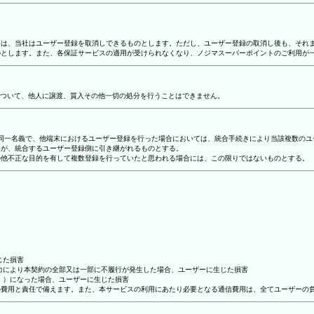
合には、当社はユーザー登録を取消しできるものとします。ただし、ユーザー登録の取消し後も、そ
ものとします。また、各保証サービスの適用が受けられなくなり、ノジマスーパーポイントのご利用が
ついて、他人に譲渡、質入その他一切の処分を行うことはできません。
り、同一名義で、他端末におけるユーザー登録を行った場合においては、統合手続きにより当該複数の
容が、統合するユーザー登録側に引き継がれるものとする。
その他不正な目的を有して複数登録を行っていたと思われる場合には、この限りではないものとする。
じた損害
抗力により本契約の全部又は一部に不履行が発生した場合、ユーザーに生じた損害
ん。）になった場合、ユーザーに生じた損害
ーの費用と責任で備えます。また、本サービスの利用にあたり必要となる通信費用は、全てユーザーの