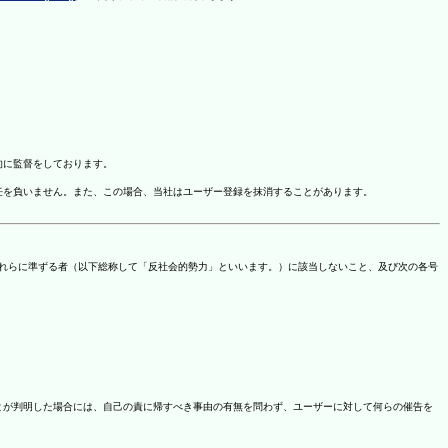
的に監督をしております。
任を負いません。また、この場合、当社はユーザー登録を抹消することがあります。
これらに準ずる者（以下総称して「反社会的勢力」といいます。）に該当しないこと、及び次の各号
ことが判明した場合には、自己の責に帰すべき事由の有無を問わず、ユーザーに対して何らの催告を