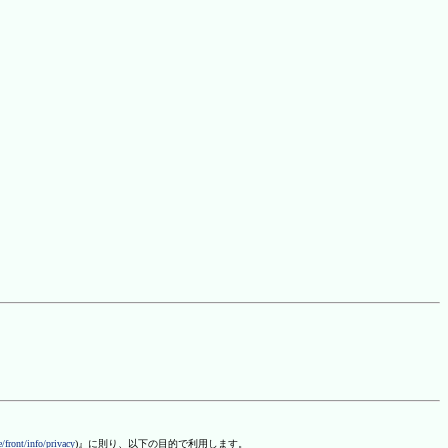
/front/info/privacy
)』に則り、以下の目的で利用します。