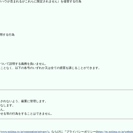
ノウハウが含まれるがこれらに限定されません）を侵害する行為
利用する行為
について説明する義務を負いません。
ることなく、以下の各号のいずれか又は全ての措置を講じることができます。
用されないよう、厳重に管理します。
みなします。
せん。
させる等の行為をすることはできません。
//www.nojima.co.jp/corporation/privacy/)
』ならびに『プライバシーポリシー(
https://m.nojima.co.jp/website