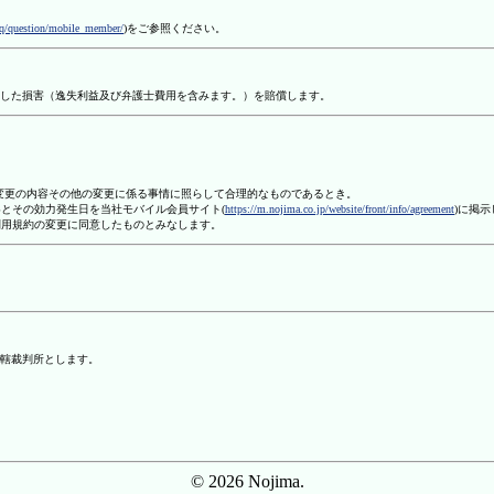
aq/question/mobile_member/
)をご参照ください。
した損害（逸失利益及び弁護士費用を含みます。）を賠償します。
、変更の内容その他の変更に係る事情に照らして合理的なものであるとき。
容とその効力発生日を当社モバイル会員サイト(
https://m.nojima.co.jp/website/front/info/agreement
)に掲
利用規約の変更に同意したものとみなします。
轄裁判所とします。
© 2026 Nojima.