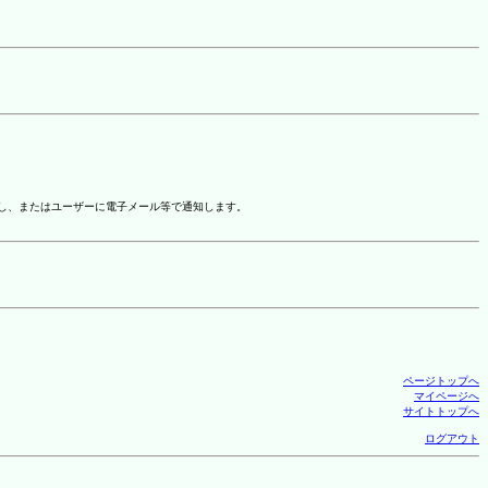
示し、またはユーザーに電子メール等で通知します。
ページトップへ
マイページへ
サイトトップへ
ログアウト