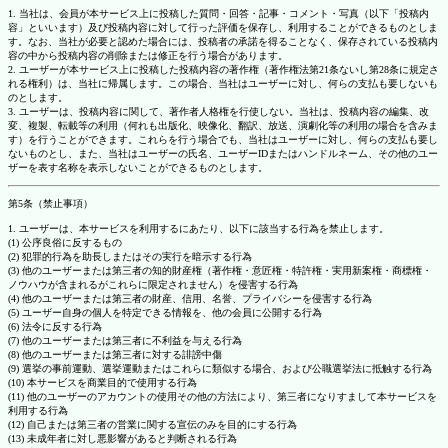
1. 当社は、会員が本サービス上に投稿した質問・回答・記事・コメント・写真（以下「投稿内
容」といいます）及び投稿内容に対して行った評価を保存し、利用することができるものとしま
す。なお、当社が必要と認めた場合には、投稿者の承諾を得ることなく、保存されている投稿内
容の中から投稿内容の削除または修正を行う場合があります。
2. ユーザーが本サービス上に投稿した投稿内容の著作権（著作権法第21条ないし第28条に規定さ
れる権利）は、当社に帰属します。この場合、当社はユーザーに対し、何らの支払も要しないも
のとします。
3. ユーザーは、投稿内容に関して、著作者人格権を行使しない。当社は、投稿内容の編集、改
変、複製、転載等の利用（何れも出版化、映像化、翻訳、放送、演劇化等の利用の場合を含みま
す）を行うことができます。これらを行う場合でも、当社はユーザーに対し、何らの支払も要し
ないものとし、また、当社はユーザーの氏名、ユーザーIDまたはハンドルネーム、その他のユー
ザーを表す名称を表示しないことができるものとします。
第5条（禁止事項）
1. ユーザーは、本サービスを利用するにあたり、以下に該当する行為を禁止します。
(1) 公序良俗に反するもの
(2) 犯罪的行為を助長しまたはその実行を暗示する行為
(3) 他のユーザーまたは第三者の知的財産権（著作権・意匠権・特許権・実用新案権・商標権・
ノウハウが含まれるがこれらに限定されません）を侵害する行為
(4) 他のユーザーまたは第三者の財産、信用、名誉、プライバシーを侵害する行為
(5) ユーザー自身の個人を特定できる情報を、他の会員に公開する行為
(6) 法令に反する行為
(7) 他のユーザーまたは第三者に不利益を与える行為
(8) 他のユーザーまたは第三者に対する誹謗中傷
(9) 選挙の事前運動、選挙運動またはこれらに類似する場合、および公職選挙法に抵触する行為
(10) 本サービスを商業目的で使用する行為
(11) 他のユーザーのアカウントの使用その他の方法により、第三者になりすまして本サービスを
利用する行為
(12) 自己または第三者の営業に関する宣伝のみを目的にする行為
(13) 未成年者に対し悪影響があると判断される行為