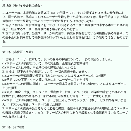
第11条（モバイル会員の統合）
1. ユーザーは、本規約第２条第２項（5）の例外として、やむを得ずまたは当社の都合等によ
り、同一名義で、他端末におけるユーザー登録を行った場合においては、統合手続きにより当該
複数のユーザー登録を一つのユーザー登録に統合しなければならない。
2. 前項における、統合手続きにおいては、統合されるユーザー登録側に付帯する本サービスの内
容が、統合するユーザー登録側に引き継がれるものとする。
3. 前二項に拘わらず、当該ユーザーが転売屋等、商業目的を有している可能性がある場合や、そ
の他不正な目的を有して複数登録を行っていたと思われる場合には、この限りではないものとす
る。
第12条（非保証・免責）
1. 当社は、ユーザーに対して、以下の各号の事項について、一切の保証をしません。
(1) 本サービスの内容について、その完全性、正確性及び有効性等
(2) 本サービスに中断、中止その他の障害が生じないこと
2. 当社は、以下の各号の損害について、一切の責任を負いません。
(1) ユーザーが登録情報の変更を行わなかったことによりユーザーに生じた損害
(2) 予期しない不正アクセス等の行為によりユーザーに生じた損害
(3) 本サービスの利用に関連してユーザーが日本又は外国の法令に触れたことによりユーザーに
生じた損害
(4) 天災、地変、火災、ストライキ、通商停止、戦争、内乱、疫病・感染症の流行その他の不可
抗力により本契約の全部又は一部に不履行が発生した場合、ユーザーに生じた損害
(5) 本サービスの利用に関し、ユーザーが第三者との間でトラブル（本サービス内外を問いませ
ん。）になった場合、ユーザーに生じた損害
3. 本サービスの提供を受けるために必要な機器、通信手段及び交通手段等の環境は全てユーザー
の費用と責任で備えます。また、本サービスの利用にあたり必要となる通信費用は、全てユーザ
ーの負担とします。
第13条（その他）