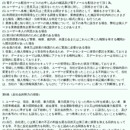
(3) 電子メール配信サービスのお申し込みの確認及び電子メールを配信させて頂く為。
(4) ユーザーよりご意見又はご提言をいただいた事項に対し、ご回答させて頂く為。
(5) ユーザーへ各種ご案内又はご意見をお聞きすることを目的として、連絡をさせて頂く為。
(6) 利用状況や利用環境などに関する調査を実施や、業務提携をした施設等や社内向けにさまざ
まな報告（属性の集計・分析等個人を特定できない様式に限る）を行うため
2. 業務を通じ知り得たユーザーの個人情報について、以下の各号に該当する場合、弊社は個人デ
ータを業務提携先企業等の第三者に提供することがあります。
(1) ユーザー本人の同意がある場合
(2) 第1項の利用目的のために必要のある場合
(3) 犯罪捜査の為など警察、検察、裁判所、弁護士会またはこれらに準じた権限を有する機関か
ら開示請求があった場合
(4) 会員の生命、身体又は財産の保護のために緊急に必要がある場合
3. 収集した個人情報をより安全性を高めるため、データセンターに保管の委託を実施しておりま
すが、データセンターでは個人情報にアクセスする権利は無く、又データセンターは当社により
定期的に監督をしております。
データ処理の委託を当社のセキュリティーの管理化に置かれた状況で実施しております。
4. 登録した情報に変更があった場合、ユーザーは、当社が定める方法により速やかに登録内容の
変更を行っていただくものとします。ユーザーが変更を怠ったことによる不利益について、当社
は責任を負いません。また、この場合、当社はユーザー登録を抹消することがあります。
5. その他、個人情報について本条項についての解釈に争いが出た場合や未記載の事項について
は、当社の『個人情報保護方針』ならびに『プライバシーポリシー』に基づいて判断致します。
第8条（反社会的勢力の排除）
1. ユーザーは、現在、暴力団、暴力団員、暴力団員でなくなった時から5年を経過しない者、暴
力団準構成員、暴力団関係企業、総会屋等、社会運動等標ぼうゴロ又は特殊知能暴力集団等、そ
の他これらに準ずる者（以下総称して「反社会的勢力」といいます。）に該当しないこと、及び
次の各号のいずれにも該当しないことを表明し、かつ将来にわたっても該当しないことを確約し
ます。
(1) 自己、自社若しくは第三者の不正の利益を図る目的又は第三者に損害を加える目的をもって
する等、不当に反社会的勢力を利用していると認められる関係を有すること