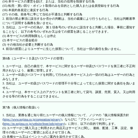
(14) 本サービスの運営を妨げ、または、当社の信用を毀損する行為
(15) 転売・買い回り・ポイント取得のみを目的とした購入または会員登録をする行為
(16) 本規約各規定に違反する行為
(17) その他、前各号に準じて当社が不適当と判断する行為
2. 前項の禁止事項に該当するか否かの判断は、当社の裁量により行うものとし、当社は判断基準
について説明する義務を負いません。
3. 当社は、ユーザーの行為が、第１項各号のいずれかに該当すると判断した場合、事前に通知す
ることなく、以下の各号のいずれか又は全ての措置を講じることができます。
(1) 本サービスの利用制限もしくは停止
(2) 本サービスの退会処分
(3) その他当社が必要と判断する行為
4. 前項の措置によりユーザーに生じた損害について、当社は一切の責任を負いません。
第6条（ユーザーＩＤ及びパスワードの管理）
1. ユーザーは、自己の責任で、本サービスに関するユーザーID及びパスワードを第三者に不正利
用されないよう、厳重に管理します。
2. ユーザーID及びパスワードを利用して行われた本サービス上の一切の行為はユーザーの行為と
みなします。
3. 当社は、ユーザーID及びパスワードの管理不十分等によって生じた損害に関する責任を負いま
せん。
4. ユーザーは、本サービス上のアカウントを第三者に対して貸与、譲渡、売買、質入、又は利用
させる等の行為をすることはできません。
第7条（個人情報の取扱い）
1. 当社は、業務を通じ知り得たユーザーの個人情報について、ノジマの『個人情報保護方針
(https://www.nojima.co.jp/corporation/privacy/)
』ならびに『プライバシーポリシー
(
https://m.nojima.co.jp/website/front/info/privacy
)』に則り、以下の目的で利用します。
(1) ユーザーがご購入又はご利用された商品又はサービスに関し、連絡、配達、工事、設定、修
理その他ユーザーのご要望にお応えさせて頂く為。
(2) 各種セール又はイベントへのご案内を送付させて頂く為。