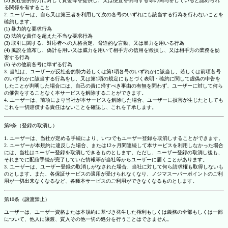
(2) 反社会的勢力に対して資金等を提供し、又は便宜を供与する等の関与をしていると認められ
る関係を有すること
2. ユーザーは、自ら又は第三者を利用して次の各号のいずれにも該当する行為を行わないことを
確約します。
(1) 暴力的な要求行為
(2) 法的な責任を超えた不当な要求行為
(3) 取引に関する、対応者への人格否定、脅迫的な言動、又は暴力を用いる行為
(4) 風説を流布し、偽計を用い又は威力を用いて相手方の信用を毀損し、又は相手方の業務を妨
害する行為
(5) その他前各号に準ずる行為
3. 当社は、ユーザーが反社会的勢力若しくは第1項各号のいずれかに該当し、若しくは前項各号
のいずれかに該当する行為をし、又は第1項の規定にもとづく表明・確約に関して虚偽の申告を
したことが判明した場合には、自己の責に帰すべき事由の有無を問わず、ユーザーに対して何ら
の催告をすることなく本サービスを解除することができます。
4. ユーザーは、前項により当社が本サービスを解除した場合、ユーザーに損害が生じたとしても
これを一切賠償する責任はないことを確認し、これを了承します。
第9条（登録の取消し）
1. ユーザーは、当社が定める手続により、いつでもユーザー登録を取消しすることができます。
2. ユーザーが本規約に違反した場合、または12ヶ月間連続して本サービスを利用しなかった場合
には、当社はユーザー登録を取消しできるものとします。ただし、ユーザー登録の取消し後も、
それまでに配信手続が完了していた情報等が当社等からユーザーに届くことがあります。
3. ユーザーは、ユーザー登録の取消しがなされた場合、当社に対して何ら請求権も取得しないも
のとします。また、各保証サービスの適用が受けられなくなり、ノジマスーパーポイントのご利
用が一切出来なくなるなど、各種本サービスのご利用ができなくなるものとします。
第10条（譲渡禁止）
ユーザーは、ユーザー資格または本規約に基づき発生した権利もしくは義務の全部もしくは一部
について、他人に譲渡、質入その他一切の処分を行うことはできません。