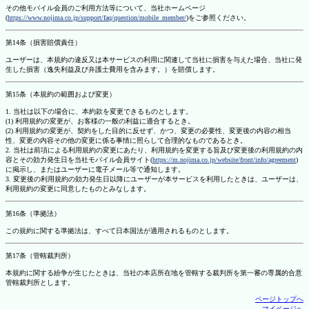
その他モバイル会員のご利用方法等について、当社ホームページ
(
https://www.nojima.co.jp/support/faq/question/mobile_member/
)をご参照ください。
第14条（損害賠償責任）
ユーザーは、本規約の違反又は本サービスの利用に関連して当社に損害を与えた場合、当社に発
生した損害（逸失利益及び弁護士費用を含みます。）を賠償します。
第15条（本規約の範囲および変更）
1. 当社は以下の場合に、本約款を変更できるものとします。
(1) 利用規約の変更が、お客様の一般の利益に適合するとき。
(2) 利用規約の変更が、契約をした目的に反せず、かつ、変更の必要性、変更後の内容の相当
性、変更の内容その他の変更に係る事情に照らして合理的なものであるとき。
2. 当社は前項による利用規約の変更にあたり、利用規約を変更する旨及び変更後の利用規約の内
容とその効力発生日を当社モバイル会員サイト(
https://m.nojima.co.jp/website/front/info/agreement
)
に掲示し、またはユーザーに電子メール等で通知します。
3. 変更後の利用規約の効力発生日以降にユーザーが本サービスを利用したときは、ユーザーは、
利用規約の変更に同意したものとみなします。
第16条（準拠法）
この規約に関する準拠法は、すべて日本国法が適用されるものとします。
第17条（管轄裁判所）
本規約に関する紛争が生じたときは、当社の本店所在地を管轄する裁判所を第一審の専属的合意
管轄裁判所とします。
ページトップへ
マイページへ