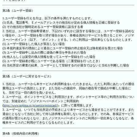
第2条（ユーザー登録）
1.ユーザー登録を行える方は、以下の条件を満たすものとします。
(1) 氏名、電話番号、Ｅメールアドレスその他当社が定める個人情報を正確に登録する
(2) その他当社が随時定めるユーザー登録資格に該当する者
2. 当社は、ユーザー登録希望者が、下記のいずれかに該当する場合には、ユーザー登録を認めな
い場合や、ユーザー登録を取り消す場合があり、各種会員向けサービスを受けることや、ノジマ
スーパーポイント（以下、「ポイント」とする。）のご利用は一切出来なくなるものとします。
(1) ユーザー登録をした個人が実在しない場合
(2) 本規約違反等の理由により過去にユーザー登録の停止処分又は除名処分を受けた場合
(3) ユーザー登録申し込みの際に虚偽の事項を申告された場合
(4) 他人もしくは架空の個人情報を使ってユーザー登録を行った場合
(5) ユーザー登録者が既にユーザーである場合（二重登録を行ったとき）
(6) 当社所定の審査の結果、ユーザーとして登録するのが適当ではないと当社が判断した場合
第3条（ユーザーに対するサービス）
1. 当社は、ユーザーから本サービスの利用料金をいただきません。ただし利用にあたっての通信
費用はユーザーの負担とします。また当社への接続中、回線の都合等で接続が中断した場合に
も、当社では一切の責任を負いません。
2. ユーザーは、ポイントサービスをご利用頂けます。ポイントサービス等のご利用方法等につい
ては、別途定めた『ノジマスーパーポイントご利用規約
(
https://www.nojima.co.jp/service/pointcard/
)』に則って運用致します。
3. ユーザーは、いつでも当社所定の手続きにより本サービスから退会することができます。また
退会にともなって当社に対して何ら請求権も取得しないものとします。その為、各保証サービス
の適用が受けられなくなり、またノジマスーパーポイントのご利用が一切出来なくなるなど、各
種本サービスのご利用ができなくなるものとします。
第4条（投稿内容の利用権）