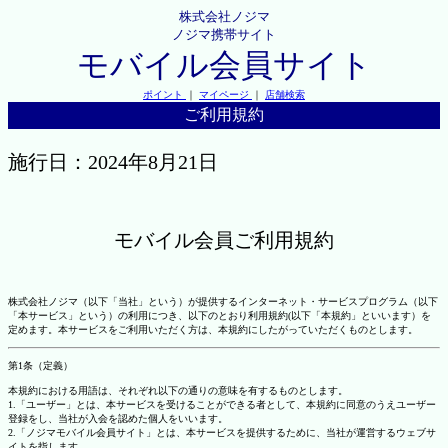
株式会社ノジマ
ノジマ携帯サイト
モバイル会員サイト
ポイント
｜
マイページ
｜
店舗検索
ご利用規約
施行日：2024年8月21日
モバイル会員ご利用規約
株式会社ノジマ（以下「当社」という）が提供するインターネット・サービスプログラム（以下
「本サービス」という）の利用につき、以下のとおり利用規約(以下「本規約」といいます）を
定めます。本サービスをご利用いただく方は、本規約にしたがっていただくものとします。
第1条（定義）
本規約における用語は、それぞれ以下の通りの意味を有するものとします。
1.「ユーザー」とは、本サービスを受けることができる者として、本規約に同意のうえユーザー
登録をし、当社が入会を認めた個人をいいます。
2.「ノジマモバイル会員サイト」とは、本サービスを提供するために、当社が運営するウェブサ
イトを指します。