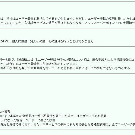
合には、当社はユーザー登録を取消しできるものとします。ただし、ユーザー登録の取消し後も、そ
ものとします。また、各保証サービスの適用が受けられなくなり、ノジマスーパーポイントのご利用が
ついて、他人に譲渡、質入その他一切の処分を行うことはできません。
り、同一名義で、他端末におけるユーザー登録を行った場合においては、統合手続きにより当該複数の
容が、統合するユーザー登録側に引き継がれるものとする。
その他不正な目的を有して複数登録を行っていたと思われる場合には、この限りではないものとする。
じた損害
抗力により本契約の全部又は一部に不履行が発生した場合、ユーザーに生じた損害
ん。）になった場合、ユーザーに生じた損害
ーの費用と責任で備えます。また、本サービスの利用にあたり必要となる通信費用は、全てユーザーの