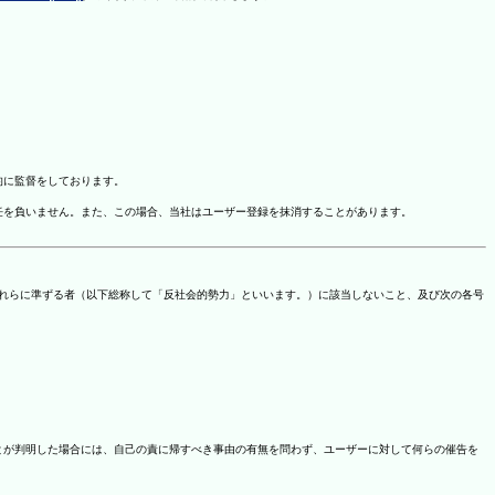
的に監督をしております。
任を負いません。また、この場合、当社はユーザー登録を抹消することがあります。
これらに準ずる者（以下総称して「反社会的勢力」といいます。）に該当しないこと、及び次の各号
ことが判明した場合には、自己の責に帰すべき事由の有無を問わず、ユーザーに対して何らの催告を