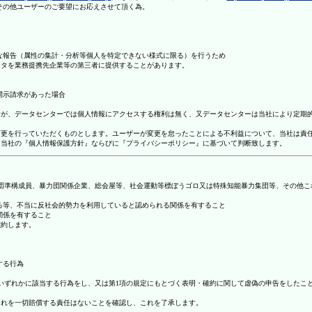
理その他ユーザーのご要望にお応えさせて頂く為。
まな報告（属性の集計・分析等個人を特定できない様式に限る）を行うため
ータを業務提携先企業等の第三者に提供することがあります。
開示請求があった場合
ますが、データセンターでは個人情報にアクセスする権利は無く、又データセンターは当社により定期
の変更を行っていただくものとします。ユーザーが変更を怠ったことによる不利益について、当社は責
は、当社の『個人情報保護方針』ならびに『プライバシーポリシー』に基づいて判断致します。
暴力団準構成員、暴力団関係企業、総会屋等、社会運動等標ぼうゴロ又は特殊知能暴力集団等、その他
する等、不当に反社会的勢力を利用していると認められる関係を有すること
関係を有すること
確約します。
する行為
号のいずれかに該当する行為をし、又は第1項の規定にもとづく表明・確約に関して虚偽の申告をした
これを一切賠償する責任はないことを確認し、これを了承します。