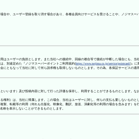
ない場合や、ユーザー登録を取り消す場合があり、各種会員向けサービスを受けることや、ノジマスー
信費用はユーザーの負担とします。また当社への接続中、回線の都合等で接続が中断した場合にも、当
ては、別途定めた『ノジマスーパーポイントご利用規約(
https://www.nojima.co.jp/service/pointcard/
)』
た退会にともなって当社に対して何ら請求権も取得しないものとします。その為、各保証サービスの適
容」といいます）及び投稿内容に対して行った評価を保存し、利用することができるものとします。な
定される権利）は、当社に帰属します。この場合、当社はユーザーに対し、何らの支払も要しないものと
変、複製、転載等の利用（何れも出版化、映像化、翻訳、放送、演劇化等の利用の場合を含みます）を
す名称を表示しないことができるものとします。