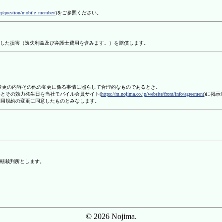
aq/question/mobile_member/
)をご参照ください。
した損害（逸失利益及び弁護士費用を含みます。）を賠償します。
、変更の内容その他の変更に係る事情に照らして合理的なものであるとき。
容とその効力発生日を当社モバイル会員サイト(
https://m.nojima.co.jp/website/front/info/agreement
)に掲
利用規約の変更に同意したものとみなします。
轄裁判所とします。
© 2026 Nojima.