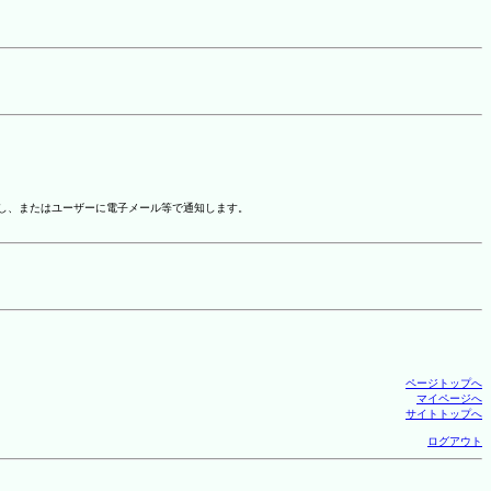
示し、またはユーザーに電子メール等で通知します。
ページトップへ
マイページへ
サイトトップへ
ログアウト