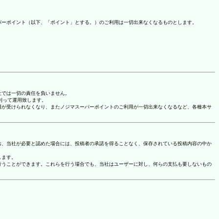
パーポイント（以下、「ポイント」とする。）のご利用は一切出来なくなるものとします。
社では一切の責任を負いません。
に則って運用致します。
用が受けられなくなり、またノジマスーパーポイントのご利用が一切出来なくなるなど、各種本サ
お、当社が必要と認めた場合には、投稿者の承諾を得ることなく、保存されている投稿内容の中か
します。
行うことができます。これらを行う場合でも、当社はユーザーに対し、何らの支払も要しないもの