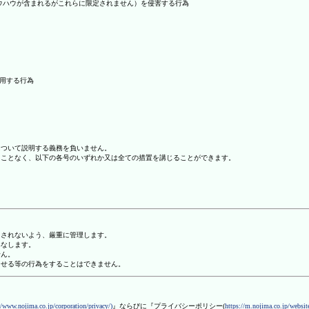
ノウハウが含まれるがこれらに限定されません）を侵害する行為
利用する行為
について説明する義務を負いません。
ることなく、以下の各号のいずれか又は全ての措置を講じることができます。
用されないよう、厳重に管理します。
みなします。
せん。
させる等の行為をすることはできません。
//www.nojima.co.jp/corporation/privacy/)
』ならびに『プライバシーポリシー(
https://m.nojima.co.jp/website