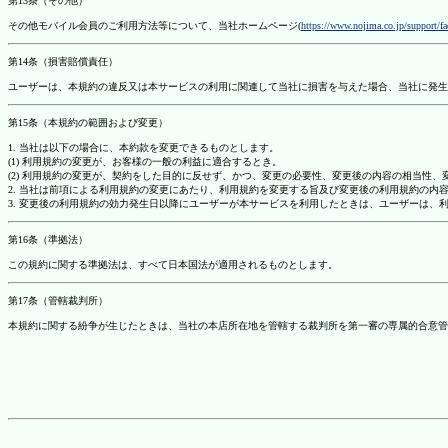
第13条（その他）
その他モバイル会員のご利用方法等について、当社ホームページ(
https://www.nojima.co.jp/support/f
第14条（損害賠償責任）
ユーザーは、本規約の違反又は本サービスの利用に関連して当社に損害を与えた場合、当社に発生
第15条（本規約の範囲および変更）
1. 当社は以下の場合に、本約款を変更できるものとします。
(1) 利用規約の変更が、お客様の一般の利益に適合するとき。
(2) 利用規約の変更が、契約をした目的に反せず、かつ、変更の必要性、変更後の内容の相当性
2. 当社は前項による利用規約の変更にあたり、利用規約を変更する旨及び変更後の利用規約の内
3. 変更後の利用規約の効力発生日以降にユーザーが本サービスを利用したときは、ユーザーは、
第16条（準拠法）
この規約に関する準拠法は、すべて日本国法が適用されるものとします。
第17条（管轄裁判所）
本規約に関する紛争が生じたときは、当社の本店所在地を管轄する裁判所を第一審の専属的合意管