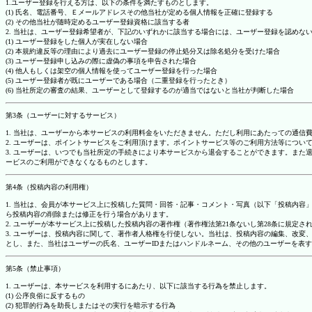
1.ユーザー登録を行える方は、以下の条件を満たすものとします。
(1) 氏名、電話番号、Ｅメールアドレスその他当社が定める個人情報を正確に登録する
(2) その他当社が随時定めるユーザー登録資格に該当する者
2. 当社は、ユーザー登録希望者が、下記のいずれかに該当する場合には、ユーザー登録を認め
(1) ユーザー登録をした個人が実在しない場合
(2) 本規約違反等の理由により過去にユーザー登録の停止処分又は除名処分を受けた場合
(3) ユーザー登録申し込みの際に虚偽の事項を申告された場合
(4) 他人もしくは架空の個人情報を使ってユーザー登録を行った場合
(5) ユーザー登録者が既にユーザーである場合（二重登録を行ったとき）
(6) 当社所定の審査の結果、ユーザーとして登録するのが適当ではないと当社が判断した場合
第3条（ユーザーに対するサービス）
1. 当社は、ユーザーから本サービスの利用料金をいただきません。ただし利用にあたっての通
2. ユーザーは、ポイントサービスをご利用頂けます。ポイントサービス等のご利用方法等につい
3. ユーザーは、いつでも当社所定の手続きにより本サービスから退会することができます。ま
ービスのご利用ができなくなるものとします。
第4条（投稿内容の利用権）
1. 当社は、会員が本サービス上に投稿した質問・回答・記事・コメント・写真（以下「投稿内
ら投稿内容の削除または修正を行う場合があります。
2. ユーザーが本サービス上に投稿した投稿内容の著作権（著作権法第21条ないし第28条に規
3. ユーザーは、投稿内容に関して、著作者人格権を行使しない。当社は、投稿内容の編集、改
とし、また、当社はユーザーの氏名、ユーザーIDまたはハンドルネーム、その他のユーザーを表
第5条（禁止事項）
1. ユーザーは、本サービスを利用するにあたり、以下に該当する行為を禁止します。
(1) 公序良俗に反するもの
(2) 犯罪的行為を助長しまたはその実行を暗示する行為