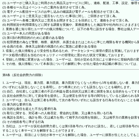
(1) ユーザーがご購入又はご利用された商品又はサービスに関し、連絡、配達、工事、設定、修
(2) 各種セール又はイベントへのご案内を送付させて頂く為。
(3) 電子メール配信サービスのお申し込みの確認及び電子メールを配信させて頂く為。
(4) ユーザーよりご意見又はご提言をいただいた事項に対し、ご回答させて頂く為。
(5) ユーザーへ各種ご案内又はご意見をお聞きすることを目的として、連絡をさせて頂く為。
(6) 利用状況や利用環境などに関する調査を実施や、業務提携をした施設等や社内向けにさまざ
2. 業務を通じ知り得たユーザーの個人情報について、以下の各号に該当する場合、弊社は個人デ
(1) ユーザー本人の同意がある場合
(2) 第1項の利用目的のために必要のある場合
(3) 犯罪捜査の為など警察、検察、裁判所、弁護士会またはこれらに準じた権限を有する機関から
(4) 会員の生命、身体又は財産の保護のために緊急に必要がある場合
3. 収集した個人情報をより安全性を高めるため、データセンターに保管の委託を実施しており
データ処理の委託を当社のセキュリティーの管理化に置かれた状況で実施しております。
4. 登録した情報に変更があった場合、ユーザーは、当社が定める方法により速やかに登録内容
5. その他、個人情報について本条項についての解釈に争いが出た場合や未記載の事項について
第8条（反社会的勢力の排除）
1. ユーザーは、現在、暴力団、暴力団員、暴力団員でなくなった時から5年を経過しない者、
のいずれにも該当しないことを表明し、かつ将来にわたっても該当しないことを確約します。
(1) 自己、自社若しくは第三者の不正の利益を図る目的又は第三者に損害を加える目的をもって
(2) 反社会的勢力に対して資金等を提供し、又は便宜を供与する等の関与をしていると認められる
2. ユーザーは、自ら又は第三者を利用して次の各号のいずれにも該当する行為を行わないことを
(1) 暴力的な要求行為
(2) 法的な責任を超えた不当な要求行為
(3) 取引に関する、対応者への人格否定、脅迫的な言動、又は暴力を用いる行為
(4) 風説を流布し、偽計を用い又は威力を用いて相手方の信用を毀損し、又は相手方の業務を妨害
(5) その他前各号に準ずる行為
3. 当社は、ユーザーが反社会的勢力若しくは第1項各号のいずれかに該当し、若しくは前項各
することなく本サービスを解除することができます。
4. ユーザーは、前項により当社が本サービスを解除した場合、ユーザーに損害が生じたとしても