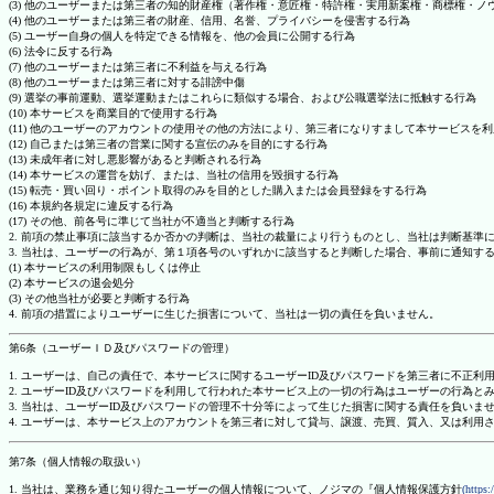
(3) 他のユーザーまたは第三者の知的財産権（著作権・意匠権・特許権・実用新案権・商標権・
(4) 他のユーザーまたは第三者の財産、信用、名誉、プライバシーを侵害する行為
(5) ユーザー自身の個人を特定できる情報を、他の会員に公開する行為
(6) 法令に反する行為
(7) 他のユーザーまたは第三者に不利益を与える行為
(8) 他のユーザーまたは第三者に対する誹謗中傷
(9) 選挙の事前運動、選挙運動またはこれらに類似する場合、および公職選挙法に抵触する行為
(10) 本サービスを商業目的で使用する行為
(11) 他のユーザーのアカウントの使用その他の方法により、第三者になりすまして本サービスを
(12) 自己または第三者の営業に関する宣伝のみを目的にする行為
(13) 未成年者に対し悪影響があると判断される行為
(14) 本サービスの運営を妨げ、または、当社の信用を毀損する行為
(15) 転売・買い回り・ポイント取得のみを目的とした購入または会員登録をする行為
(16) 本規約各規定に違反する行為
(17) その他、前各号に準じて当社が不適当と判断する行為
2. 前項の禁止事項に該当するか否かの判断は、当社の裁量により行うものとし、当社は判断基準
3. 当社は、ユーザーの行為が、第１項各号のいずれかに該当すると判断した場合、事前に通知す
(1) 本サービスの利用制限もしくは停止
(2) 本サービスの退会処分
(3) その他当社が必要と判断する行為
4. 前項の措置によりユーザーに生じた損害について、当社は一切の責任を負いません。
第6条（ユーザーＩＤ及びパスワードの管理）
1. ユーザーは、自己の責任で、本サービスに関するユーザーID及びパスワードを第三者に不正利
2. ユーザーID及びパスワードを利用して行われた本サービス上の一切の行為はユーザーの行為と
3. 当社は、ユーザーID及びパスワードの管理不十分等によって生じた損害に関する責任を負いま
4. ユーザーは、本サービス上のアカウントを第三者に対して貸与、譲渡、売買、質入、又は利用
第7条（個人情報の取扱い）
1. 当社は、業務を通じ知り得たユーザーの個人情報について、ノジマの『個人情報保護方針
(https: