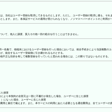
合には、当社はユーザー登録を取消しできるものとします。ただし、ユーザー登録の取消し後も、そ
ものとします。また、各保証サービスの適用が受けられなくなり、ノジマスーパーポイントのご利用が
ついて、他人に譲渡、質入その他一切の処分を行うことはできません。
り、同一名義で、他端末におけるユーザー登録を行った場合においては、統合手続きにより当該複数の
容が、統合するユーザー登録側に引き継がれるものとする。
その他不正な目的を有して複数登録を行っていたと思われる場合には、この限りではないものとする。
じた損害
抗力により本契約の全部又は一部に不履行が発生した場合、ユーザーに生じた損害
ん。）になった場合、ユーザーに生じた損害
ーの費用と責任で備えます。また、本サービスの利用にあたり必要となる通信費用は、全てユーザーの