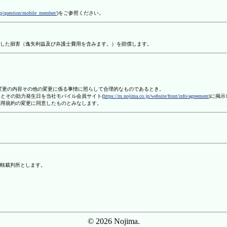
aq/question/mobile_member/
)をご参照ください。
した損害（逸失利益及び弁護士費用を含みます。）を賠償します。
、変更の内容その他の変更に係る事情に照らして合理的なものであるとき。
容とその効力発生日を当社モバイル会員サイト(
https://m.nojima.co.jp/website/front/info/agreement
)に掲
利用規約の変更に同意したものとみなします。
轄裁判所とします。
© 2026 Nojima.