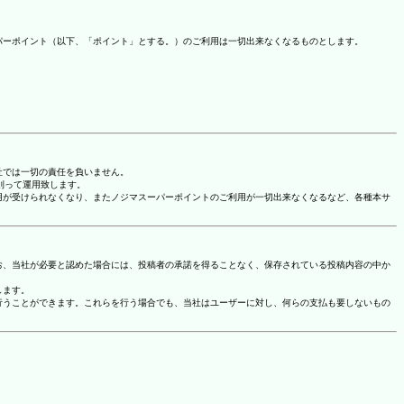
パーポイント（以下、「ポイント」とする。）のご利用は一切出来なくなるものとします。
社では一切の責任を負いません。
に則って運用致します。
用が受けられなくなり、またノジマスーパーポイントのご利用が一切出来なくなるなど、各種本サ
お、当社が必要と認めた場合には、投稿者の承諾を得ることなく、保存されている投稿内容の中か
します。
行うことができます。これらを行う場合でも、当社はユーザーに対し、何らの支払も要しないもの