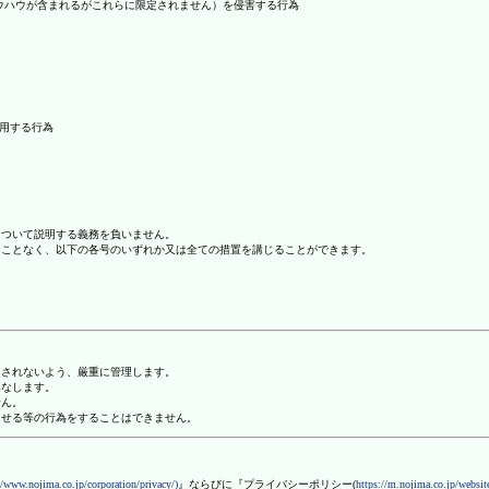
ノウハウが含まれるがこれらに限定されません）を侵害する行為
利用する行為
について説明する義務を負いません。
ることなく、以下の各号のいずれか又は全ての措置を講じることができます。
用されないよう、厳重に管理します。
みなします。
せん。
させる等の行為をすることはできません。
//www.nojima.co.jp/corporation/privacy/)
』ならびに『プライバシーポリシー(
https://m.nojima.co.jp/website