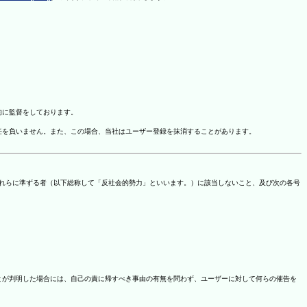
的に監督をしております。
任を負いません。また、この場合、当社はユーザー登録を抹消することがあります。
これらに準ずる者（以下総称して「反社会的勢力」といいます。）に該当しないこと、及び次の各号
ことが判明した場合には、自己の責に帰すべき事由の有無を問わず、ユーザーに対して何らの催告を