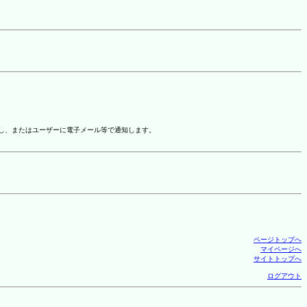
示し、またはユーザーに電子メール等で通知します。
ページトップへ
マイページへ
サイトトップへ
ログアウト