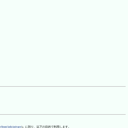
/front/info/privacy
)』に則り、以下の目的で利用します。