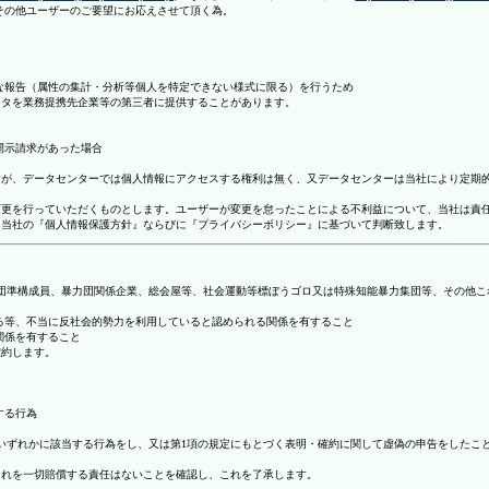
理その他ユーザーのご要望にお応えさせて頂く為。
まな報告（属性の集計・分析等個人を特定できない様式に限る）を行うため
ータを業務提携先企業等の第三者に提供することがあります。
開示請求があった場合
ますが、データセンターでは個人情報にアクセスする権利は無く、又データセンターは当社により定期
の変更を行っていただくものとします。ユーザーが変更を怠ったことによる不利益について、当社は責
は、当社の『個人情報保護方針』ならびに『プライバシーポリシー』に基づいて判断致します。
暴力団準構成員、暴力団関係企業、総会屋等、社会運動等標ぼうゴロ又は特殊知能暴力集団等、その他
する等、不当に反社会的勢力を利用していると認められる関係を有すること
関係を有すること
確約します。
する行為
号のいずれかに該当する行為をし、又は第1項の規定にもとづく表明・確約に関して虚偽の申告をした
これを一切賠償する責任はないことを確認し、これを了承します。