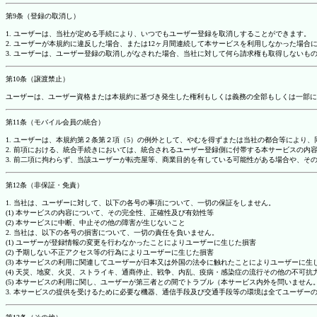
第9条（登録の取消し）
1. ユーザーは、当社が定める手続により、いつでもユーザー登録を取消しすることができます。
2. ユーザーが本規約に違反した場合、または12ヶ月間連続して本サービスを利用しなかった場
3. ユーザーは、ユーザー登録の取消しがなされた場合、当社に対して何ら請求権も取得しない
第10条（譲渡禁止）
ユーザーは、ユーザー資格または本規約に基づき発生した権利もしくは義務の全部もしくは一部に
第11条（モバイル会員の統合）
1. ユーザーは、本規約第２条第２項（5）の例外として、やむを得ずまたは当社の都合等によ
2. 前項における、統合手続きにおいては、統合されるユーザー登録側に付帯する本サービスの内
3. 前二項に拘わらず、当該ユーザーが転売屋等、商業目的を有している可能性がある場合や、
第12条（非保証・免責）
1. 当社は、ユーザーに対して、以下の各号の事項について、一切の保証をしません。
(1) 本サービスの内容について、その完全性、正確性及び有効性等
(2) 本サービスに中断、中止その他の障害が生じないこと
2. 当社は、以下の各号の損害について、一切の責任を負いません。
(1) ユーザーが登録情報の変更を行わなかったことによりユーザーに生じた損害
(2) 予期しない不正アクセス等の行為によりユーザーに生じた損害
(3) 本サービスの利用に関連してユーザーが日本又は外国の法令に触れたことによりユーザーに生
(4) 天災、地変、火災、ストライキ、通商停止、戦争、内乱、疫病・感染症の流行その他の不可
(5) 本サービスの利用に関し、ユーザーが第三者との間でトラブル（本サービス内外を問いませ
3. 本サービスの提供を受けるために必要な機器、通信手段及び交通手段等の環境は全てユーザ