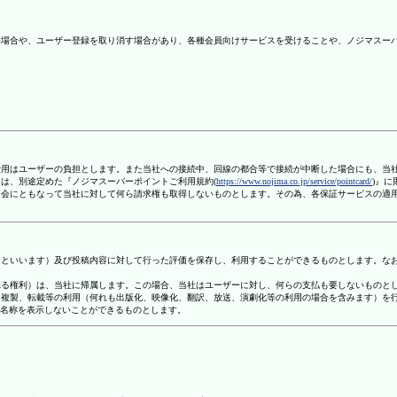
ない場合や、ユーザー登録を取り消す場合があり、各種会員向けサービスを受けることや、ノジマスー
信費用はユーザーの負担とします。また当社への接続中、回線の都合等で接続が中断した場合にも、当
ては、別途定めた『ノジマスーパーポイントご利用規約(
https://www.nojima.co.jp/service/pointcard/
)』
た退会にともなって当社に対して何ら請求権も取得しないものとします。その為、各保証サービスの適
容」といいます）及び投稿内容に対して行った評価を保存し、利用することができるものとします。な
定される権利）は、当社に帰属します。この場合、当社はユーザーに対し、何らの支払も要しないものと
変、複製、転載等の利用（何れも出版化、映像化、翻訳、放送、演劇化等の利用の場合を含みます）を
す名称を表示しないことができるものとします。