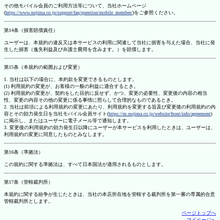
その他モバイル会員のご利用方法等について、当社ホームページ
(
https://www.nojima.co.jp/support/faq/question/mobile_member/
)をご参照ください。
第14条（損害賠償責任）
ユーザーは、本規約の違反又は本サービスの利用に関連して当社に損害を与えた場合、当社に発
生した損害（逸失利益及び弁護士費用を含みます。）を賠償します。
第15条（本規約の範囲および変更）
1. 当社は以下の場合に、本約款を変更できるものとします。
(1) 利用規約の変更が、お客様の一般の利益に適合するとき。
(2) 利用規約の変更が、契約をした目的に反せず、かつ、変更の必要性、変更後の内容の相当
性、変更の内容その他の変更に係る事情に照らして合理的なものであるとき。
2. 当社は前項による利用規約の変更にあたり、利用規約を変更する旨及び変更後の利用規約の内
容とその効力発生日を当社モバイル会員サイト(
https://m.nojima.co.jp/website/front/info/agreement
)
に掲示し、またはユーザーに電子メール等で通知します。
3. 変更後の利用規約の効力発生日以降にユーザーが本サービスを利用したときは、ユーザーは、
利用規約の変更に同意したものとみなします。
第16条（準拠法）
この規約に関する準拠法は、すべて日本国法が適用されるものとします。
第17条（管轄裁判所）
本規約に関する紛争が生じたときは、当社の本店所在地を管轄する裁判所を第一審の専属的合意
管轄裁判所とします。
ページトップへ
マイページへ