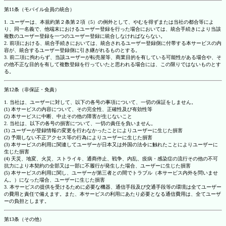
第11条（モバイル会員の統合）
1. ユーザーは、本規約第２条第２項（5）の例外として、やむを得ずまたは当社の都合等によ
り、同一名義で、他端末におけるユーザー登録を行った場合においては、統合手続きにより当該
複数のユーザー登録を一つのユーザー登録に統合しなければならない。
2. 前項における、統合手続きにおいては、統合されるユーザー登録側に付帯する本サービスの内
容が、統合するユーザー登録側に引き継がれるものとする。
3. 前二項に拘わらず、当該ユーザーが転売屋等、商業目的を有している可能性がある場合や、そ
の他不正な目的を有して複数登録を行っていたと思われる場合には、この限りではないものとす
る。
第12条（非保証・免責）
1. 当社は、ユーザーに対して、以下の各号の事項について、一切の保証をしません。
(1) 本サービスの内容について、その完全性、正確性及び有効性等
(2) 本サービスに中断、中止その他の障害が生じないこと
2. 当社は、以下の各号の損害について、一切の責任を負いません。
(1) ユーザーが登録情報の変更を行わなかったことによりユーザーに生じた損害
(2) 予期しない不正アクセス等の行為によりユーザーに生じた損害
(3) 本サービスの利用に関連してユーザーが日本又は外国の法令に触れたことによりユーザーに
生じた損害
(4) 天災、地変、火災、ストライキ、通商停止、戦争、内乱、疫病・感染症の流行その他の不可
抗力により本契約の全部又は一部に不履行が発生した場合、ユーザーに生じた損害
(5) 本サービスの利用に関し、ユーザーが第三者との間でトラブル（本サービス内外を問いませ
ん。）になった場合、ユーザーに生じた損害
3. 本サービスの提供を受けるために必要な機器、通信手段及び交通手段等の環境は全てユーザー
の費用と責任で備えます。また、本サービスの利用にあたり必要となる通信費用は、全てユーザ
ーの負担とします。
第13条（その他）