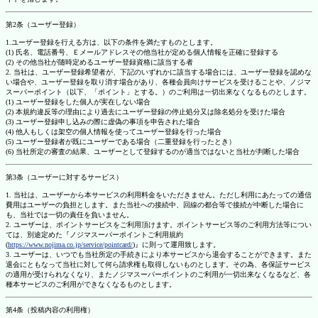
第2条（ユーザー登録）
1.ユーザー登録を行える方は、以下の条件を満たすものとします。
(1) 氏名、電話番号、Ｅメールアドレスその他当社が定める個人情報を正確に登録する
(2) その他当社が随時定めるユーザー登録資格に該当する者
2. 当社は、ユーザー登録希望者が、下記のいずれかに該当する場合には、ユーザー登録を認めな
い場合や、ユーザー登録を取り消す場合があり、各種会員向けサービスを受けることや、ノジマ
スーパーポイント（以下、「ポイント」とする。）のご利用は一切出来なくなるものとします。
(1) ユーザー登録をした個人が実在しない場合
(2) 本規約違反等の理由により過去にユーザー登録の停止処分又は除名処分を受けた場合
(3) ユーザー登録申し込みの際に虚偽の事項を申告された場合
(4) 他人もしくは架空の個人情報を使ってユーザー登録を行った場合
(5) ユーザー登録者が既にユーザーである場合（二重登録を行ったとき）
(6) 当社所定の審査の結果、ユーザーとして登録するのが適当ではないと当社が判断した場合
第3条（ユーザーに対するサービス）
1. 当社は、ユーザーから本サービスの利用料金をいただきません。ただし利用にあたっての通信
費用はユーザーの負担とします。また当社への接続中、回線の都合等で接続が中断した場合に
も、当社では一切の責任を負いません。
2. ユーザーは、ポイントサービスをご利用頂けます。ポイントサービス等のご利用方法等につい
ては、別途定めた『ノジマスーパーポイントご利用規約
(
https://www.nojima.co.jp/service/pointcard/
)』に則って運用致します。
3. ユーザーは、いつでも当社所定の手続きにより本サービスから退会することができます。また
退会にともなって当社に対して何ら請求権も取得しないものとします。その為、各保証サービス
の適用が受けられなくなり、またノジマスーパーポイントのご利用が一切出来なくなるなど、各
種本サービスのご利用ができなくなるものとします。
第4条（投稿内容の利用権）