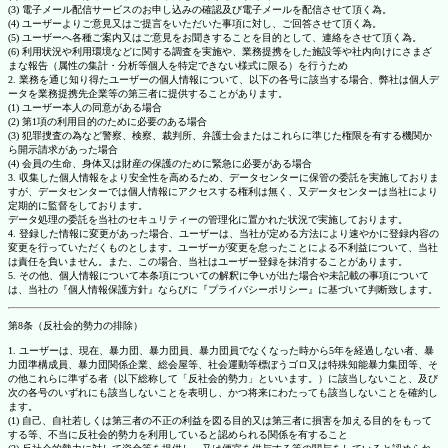
(3) 電子メール配信サービスのお申し込みの確認及び電子メールを配信させて頂く為。
(4) ユーザーよりご意見又はご提言をいただいた事項に対し、ご回答させて頂く為。
(5) ユーザーへ各種ご案内又はご意見をお聞きすることを目的として、連絡をさせて頂く為。
(6) 利用状況や利用環境などに関する調査を実施や、業務提携をした施設等や社内向けにさまざ
まな報告（属性の集計・分析等個人を特定できない様式に限る）を行うため
2. 業務を通じ知り得たユーザーの個人情報について、以下の各号に該当する場合、弊社は個人デ
ータを業務提携先企業等の第三者に提供することがあります。
(1) ユーザー本人の同意がある場合
(2) 第1項の利用目的のために必要のある場合
(3) 犯罪捜査の為など警察、検察、裁判所、弁護士会またはこれらに準じた権限を有する機関か
ら開示請求があった場合
(4) 会員の生命、身体又は財産の保護のために緊急に必要がある場合
3. 収集した個人情報をより安全性を高めるため、データセンターに保管の委託を実施しておりま
すが、データセンターでは個人情報にアクセスする権利は無く、又データセンターは当社により
定期的に監督をしております。
データ処理の委託を当社のセキュリティーの管理化に置かれた状況で実施しております。
4. 登録した情報に変更があった場合、ユーザーは、当社が定める方法により速やかに登録内容の
変更を行っていただくものとします。ユーザーが変更を怠ったことによる不利益について、当社
は責任を負いません。また、この場合、当社はユーザー登録を抹消することがあります。
5. その他、個人情報について本条項についての解釈に争いが出た場合や未記載の事項について
は、当社の『個人情報保護方針』ならびに『プライバシーポリシー』に基づいて判断致します。
第8条（反社会的勢力の排除）
1. ユーザーは、現在、暴力団、暴力団員、暴力団員でなくなった時から5年を経過しない者、暴
力団準構成員、暴力団関係企業、総会屋等、社会運動等標ぼうゴロ又は特殊知能暴力集団等、そ
の他これらに準ずる者（以下総称して「反社会的勢力」といいます。）に該当しないこと、及び
次の各号のいずれにも該当しないことを表明し、かつ将来にわたっても該当しないことを確約し
ます。
(1) 自己、自社若しくは第三者の不正の利益を図る目的又は第三者に損害を加える目的をもって
する等、不当に反社会的勢力を利用していると認められる関係を有すること