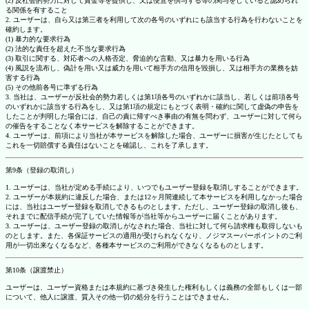
(2) 反社会的勢力に対して資金等を提供し、又は便宜を供与する等の関与をしていると認められ
る関係を有すること
2. ユーザーは、自ら又は第三者を利用して次の各号のいずれにも該当する行為を行わないことを
確約します。
(1) 暴力的な要求行為
(2) 法的な責任を超えた不当な要求行為
(3) 取引に関する、対応者への人格否定、脅迫的な言動、又は暴力を用いる行為
(4) 風説を流布し、偽計を用い又は威力を用いて相手方の信用を毀損し、又は相手方の業務を妨
害する行為
(5) その他前各号に準ずる行為
3. 当社は、ユーザーが反社会的勢力若しくは第1項各号のいずれかに該当し、若しくは前項各号
のいずれかに該当する行為をし、又は第1項の規定にもとづく表明・確約に関して虚偽の申告を
したことが判明した場合には、自己の責に帰すべき事由の有無を問わず、ユーザーに対して何ら
の催告をすることなく本サービスを解除することができます。
4. ユーザーは、前項により当社が本サービスを解除した場合、ユーザーに損害が生じたとしても
これを一切賠償する責任はないことを確認し、これを了承します。
第9条（登録の取消し）
1. ユーザーは、当社が定める手続により、いつでもユーザー登録を取消しすることができます。
2. ユーザーが本規約に違反した場合、または12ヶ月間連続して本サービスを利用しなかった場合
には、当社はユーザー登録を取消しできるものとします。ただし、ユーザー登録の取消し後も、
それまでに配信手続が完了していた情報等が当社等からユーザーに届くことがあります。
3. ユーザーは、ユーザー登録の取消しがなされた場合、当社に対して何ら請求権も取得しないも
のとします。また、各保証サービスの適用が受けられなくなり、ノジマスーパーポイントのご利
用が一切出来なくなるなど、各種本サービスのご利用ができなくなるものとします。
第10条（譲渡禁止）
ユーザーは、ユーザー資格または本規約に基づき発生した権利もしくは義務の全部もしくは一部
について、他人に譲渡、質入その他一切の処分を行うことはできません。