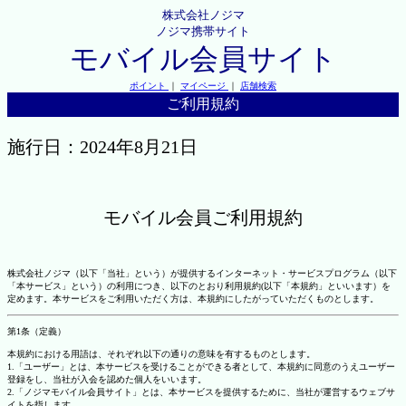
株式会社ノジマ
ノジマ携帯サイト
モバイル会員サイト
ポイント
｜
マイページ
｜
店舗検索
ご利用規約
施行日：2024年8月21日
モバイル会員ご利用規約
株式会社ノジマ（以下「当社」という）が提供するインターネット・サービスプログラム（以下
「本サービス」という）の利用につき、以下のとおり利用規約(以下「本規約」といいます）を
定めます。本サービスをご利用いただく方は、本規約にしたがっていただくものとします。
第1条（定義）
本規約における用語は、それぞれ以下の通りの意味を有するものとします。
1.「ユーザー」とは、本サービスを受けることができる者として、本規約に同意のうえユーザー
登録をし、当社が入会を認めた個人をいいます。
2.「ノジマモバイル会員サイト」とは、本サービスを提供するために、当社が運営するウェブサ
イトを指します。