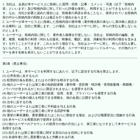
1. 当社は、会員が本サービス上に投稿した質問・回答・記事・コメント・写真（以下「投稿内
容」といいます）及び投稿内容に対して行った評価を保存し、利用することができるものとしま
す。なお、当社が必要と認めた場合には、投稿者の承諾を得ることなく、保存されている投稿内
容の中から投稿内容の削除または修正を行う場合があります。
2. ユーザーが本サービス上に投稿した投稿内容の著作権（著作権法第21条ないし第28条に規定さ
れる権利）は、当社に帰属します。この場合、当社はユーザーに対し、何らの支払も要しないも
のとします。
3. ユーザーは、投稿内容に関して、著作者人格権を行使しない。当社は、投稿内容の編集、改
変、複製、転載等の利用（何れも出版化、映像化、翻訳、放送、演劇化等の利用の場合を含みま
す）を行うことができます。これらを行う場合でも、当社はユーザーに対し、何らの支払も要し
ないものとし、また、当社はユーザーの氏名、ユーザーIDまたはハンドルネーム、その他のユー
ザーを表す名称を表示しないことができるものとします。
第5条（禁止事項）
1. ユーザーは、本サービスを利用するにあたり、以下に該当する行為を禁止します。
(1) 公序良俗に反するもの
(2) 犯罪的行為を助長しまたはその実行を暗示する行為
(3) 他のユーザーまたは第三者の知的財産権（著作権・意匠権・特許権・実用新案権・商標権・
ノウハウが含まれるがこれらに限定されません）を侵害する行為
(4) 他のユーザーまたは第三者の財産、信用、名誉、プライバシーを侵害する行為
(5) ユーザー自身の個人を特定できる情報を、他の会員に公開する行為
(6) 法令に反する行為
(7) 他のユーザーまたは第三者に不利益を与える行為
(8) 他のユーザーまたは第三者に対する誹謗中傷
(9) 選挙の事前運動、選挙運動またはこれらに類似する場合、および公職選挙法に抵触する行為
(10) 本サービスを商業目的で使用する行為
(11) 他のユーザーのアカウントの使用その他の方法により、第三者になりすまして本サービスを
利用する行為
(12) 自己または第三者の営業に関する宣伝のみを目的にする行為
(13) 未成年者に対し悪影響があると判断される行為