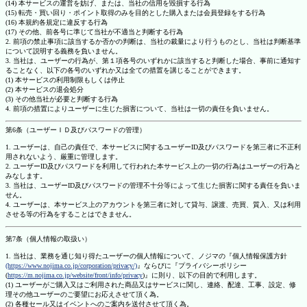
(14) 本サービスの運営を妨げ、または、当社の信用を毀損する行為
(15) 転売・買い回り・ポイント取得のみを目的とした購入または会員登録をする行為
(16) 本規約各規定に違反する行為
(17) その他、前各号に準じて当社が不適当と判断する行為
2. 前項の禁止事項に該当するか否かの判断は、当社の裁量により行うものとし、当社は判断基準
について説明する義務を負いません。
3. 当社は、ユーザーの行為が、第１項各号のいずれかに該当すると判断した場合、事前に通知す
ることなく、以下の各号のいずれか又は全ての措置を講じることができます。
(1) 本サービスの利用制限もしくは停止
(2) 本サービスの退会処分
(3) その他当社が必要と判断する行為
4. 前項の措置によりユーザーに生じた損害について、当社は一切の責任を負いません。
第6条（ユーザーＩＤ及びパスワードの管理）
1. ユーザーは、自己の責任で、本サービスに関するユーザーID及びパスワードを第三者に不正利
用されないよう、厳重に管理します。
2. ユーザーID及びパスワードを利用して行われた本サービス上の一切の行為はユーザーの行為と
みなします。
3. 当社は、ユーザーID及びパスワードの管理不十分等によって生じた損害に関する責任を負いま
せん。
4. ユーザーは、本サービス上のアカウントを第三者に対して貸与、譲渡、売買、質入、又は利用
させる等の行為をすることはできません。
第7条（個人情報の取扱い）
1. 当社は、業務を通じ知り得たユーザーの個人情報について、ノジマの『個人情報保護方針
(https://www.nojima.co.jp/corporation/privacy/)
』ならびに『プライバシーポリシー
(
https://m.nojima.co.jp/website/front/info/privacy
)』に則り、以下の目的で利用します。
(1) ユーザーがご購入又はご利用された商品又はサービスに関し、連絡、配達、工事、設定、修
理その他ユーザーのご要望にお応えさせて頂く為。
(2) 各種セール又はイベントへのご案内を送付させて頂く為。