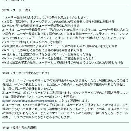
第2条（ユーザー登録）
1.ユーザー登録を行える方は、以下の条件を満たすものとします。
(1) 氏名、電話番号、Ｅメールアドレスその他当社が定める個人情報を正確に登録する
(2) その他当社が随時定めるユーザー登録資格に該当する者
2. 当社は、ユーザー登録希望者が、下記のいずれかに該当する場合には、ユーザー登録を認めな
い場合や、ユーザー登録を取り消す場合があり、各種会員向けサービスを受けることや、ノジマ
スーパーポイント（以下、「ポイント」とする。）のご利用は一切出来なくなるものとします。
(1) ユーザー登録をした個人が実在しない場合
(2) 本規約違反等の理由により過去にユーザー登録の停止処分又は除名処分を受けた場合
(3) ユーザー登録申し込みの際に虚偽の事項を申告された場合
(4) 他人もしくは架空の個人情報を使ってユーザー登録を行った場合
(5) ユーザー登録者が既にユーザーである場合（二重登録を行ったとき）
(6) 当社所定の審査の結果、ユーザーとして登録するのが適当ではないと当社が判断した場合
第3条（ユーザーに対するサービス）
1. 当社は、ユーザーから本サービスの利用料金をいただきません。ただし利用にあたっての通信
費用はユーザーの負担とします。また当社への接続中、回線の都合等で接続が中断した場合に
も、当社では一切の責任を負いません。
2. ユーザーは、ポイントサービスをご利用頂けます。ポイントサービス等のご利用方法等につい
ては、別途定めた『ノジマスーパーポイントご利用規約
(
https://www.nojima.co.jp/service/pointcard/
)』に則って運用致します。
3. ユーザーは、いつでも当社所定の手続きにより本サービスから退会することができます。また
退会にともなって当社に対して何ら請求権も取得しないものとします。その為、各保証サービス
の適用が受けられなくなり、またノジマスーパーポイントのご利用が一切出来なくなるなど、各
種本サービスのご利用ができなくなるものとします。
第4条（投稿内容の利用権）