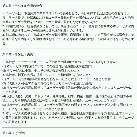
第11条（モバイル会員の統合）
1. ユーザーは、本規約第２条第２項（5）の例外として、やむを得ずまたは当社の都合等によ
り、同一名義で、他端末におけるユーザー登録を行った場合においては、統合手続きにより当該
複数のユーザー登録を一つのユーザー登録に統合しなければならない。
2. 前項における、統合手続きにおいては、統合されるユーザー登録側に付帯する本サービスの内
容が、統合するユーザー登録側に引き継がれるものとする。
3. 前二項に拘わらず、当該ユーザーが転売屋等、商業目的を有している可能性がある場合や、そ
の他不正な目的を有して複数登録を行っていたと思われる場合には、この限りではないものとす
る。
第12条（非保証・免責）
1. 当社は、ユーザーに対して、以下の各号の事項について、一切の保証をしません。
(1) 本サービスの内容について、その完全性、正確性及び有効性等
(2) 本サービスに中断、中止その他の障害が生じないこと
2. 当社は、以下の各号の損害について、一切の責任を負いません。
(1) ユーザーが登録情報の変更を行わなかったことによりユーザーに生じた損害
(2) 予期しない不正アクセス等の行為によりユーザーに生じた損害
(3) 本サービスの利用に関連してユーザーが日本又は外国の法令に触れたことによりユーザーに
生じた損害
(4) 天災、地変、火災、ストライキ、通商停止、戦争、内乱、疫病・感染症の流行その他の不可
抗力により本契約の全部又は一部に不履行が発生した場合、ユーザーに生じた損害
(5) 本サービスの利用に関し、ユーザーが第三者との間でトラブル（本サービス内外を問いませ
ん。）になった場合、ユーザーに生じた損害
3. 本サービスの提供を受けるために必要な機器、通信手段及び交通手段等の環境は全てユーザー
の費用と責任で備えます。また、本サービスの利用にあたり必要となる通信費用は、全てユーザ
ーの負担とします。
第13条（その他）