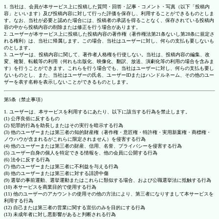
1. 当社は、会員が本サービス上に投稿した質問・回答・記事・コメント・写真（以下「投稿内
容」といいます）及び投稿内容に対して行った評価を保存し、利用することができるものとしま
す。なお、当社が必要と認めた場合には、投稿者の承諾を得ることなく、保存されている投稿内
容の中から投稿内容の削除または修正を行う場合があります。
2. ユーザーが本サービス上に投稿した投稿内容の著作権（著作権法第21条ないし第28条に規定さ
れる権利）は、当社に帰属します。この場合、当社はユーザーに対し、何らの支払も要しないも
のとします。
3. ユーザーは、投稿内容に関して、著作者人格権を行使しない。当社は、投稿内容の編集、改
変、複製、転載等の利用（何れも出版化、映像化、翻訳、放送、演劇化等の利用の場合を含みま
す）を行うことができます。これらを行う場合でも、当社はユーザーに対し、何らの支払も要し
ないものとし、また、当社はユーザーの氏名、ユーザーIDまたはハンドルネーム、その他のユー
ザーを表す名称を表示しないことができるものとします。
第5条（禁止事項）
1. ユーザーは、本サービスを利用するにあたり、以下に該当する行為を禁止します。
(1) 公序良俗に反するもの
(2) 犯罪的行為を助長しまたはその実行を暗示する行為
(3) 他のユーザーまたは第三者の知的財産権（著作権・意匠権・特許権・実用新案権・商標権・
ノウハウが含まれるがこれらに限定されません）を侵害する行為
(4) 他のユーザーまたは第三者の財産、信用、名誉、プライバシーを侵害する行為
(5) ユーザー自身の個人を特定できる情報を、他の会員に公開する行為
(6) 法令に反する行為
(7) 他のユーザーまたは第三者に不利益を与える行為
(8) 他のユーザーまたは第三者に対する誹謗中傷
(9) 選挙の事前運動、選挙運動またはこれらに類似する場合、および公職選挙法に抵触する行為
(10) 本サービスを商業目的で使用する行為
(11) 他のユーザーのアカウントの使用その他の方法により、第三者になりすまして本サービスを
利用する行為
(12) 自己または第三者の営業に関する宣伝のみを目的にする行為
(13) 未成年者に対し悪影響があると判断される行為