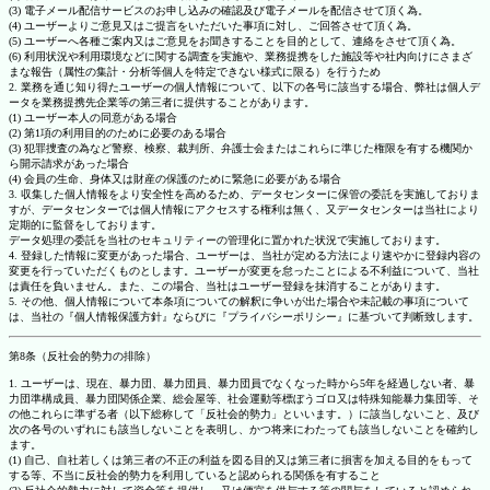
(3) 電子メール配信サービスのお申し込みの確認及び電子メールを配信させて頂く為。
(4) ユーザーよりご意見又はご提言をいただいた事項に対し、ご回答させて頂く為。
(5) ユーザーへ各種ご案内又はご意見をお聞きすることを目的として、連絡をさせて頂く為。
(6) 利用状況や利用環境などに関する調査を実施や、業務提携をした施設等や社内向けにさまざ
まな報告（属性の集計・分析等個人を特定できない様式に限る）を行うため
2. 業務を通じ知り得たユーザーの個人情報について、以下の各号に該当する場合、弊社は個人デ
ータを業務提携先企業等の第三者に提供することがあります。
(1) ユーザー本人の同意がある場合
(2) 第1項の利用目的のために必要のある場合
(3) 犯罪捜査の為など警察、検察、裁判所、弁護士会またはこれらに準じた権限を有する機関か
ら開示請求があった場合
(4) 会員の生命、身体又は財産の保護のために緊急に必要がある場合
3. 収集した個人情報をより安全性を高めるため、データセンターに保管の委託を実施しておりま
すが、データセンターでは個人情報にアクセスする権利は無く、又データセンターは当社により
定期的に監督をしております。
データ処理の委託を当社のセキュリティーの管理化に置かれた状況で実施しております。
4. 登録した情報に変更があった場合、ユーザーは、当社が定める方法により速やかに登録内容の
変更を行っていただくものとします。ユーザーが変更を怠ったことによる不利益について、当社
は責任を負いません。また、この場合、当社はユーザー登録を抹消することがあります。
5. その他、個人情報について本条項についての解釈に争いが出た場合や未記載の事項について
は、当社の『個人情報保護方針』ならびに『プライバシーポリシー』に基づいて判断致します。
第8条（反社会的勢力の排除）
1. ユーザーは、現在、暴力団、暴力団員、暴力団員でなくなった時から5年を経過しない者、暴
力団準構成員、暴力団関係企業、総会屋等、社会運動等標ぼうゴロ又は特殊知能暴力集団等、そ
の他これらに準ずる者（以下総称して「反社会的勢力」といいます。）に該当しないこと、及び
次の各号のいずれにも該当しないことを表明し、かつ将来にわたっても該当しないことを確約し
ます。
(1) 自己、自社若しくは第三者の不正の利益を図る目的又は第三者に損害を加える目的をもって
する等、不当に反社会的勢力を利用していると認められる関係を有すること