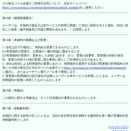
その他モバイル会員のご利用方法等について、当社ホームページ
(
https://www.nojima.co.jp/support/faq/question/mobile_member/
)をご参照ください。
第14条（損害賠償責任）
ユーザーは、本規約の違反又は本サービスの利用に関連して当社に損害を与えた場合、当社に発
生した損害（逸失利益及び弁護士費用を含みます。）を賠償します。
第15条（本規約の範囲および変更）
1. 当社は以下の場合に、本約款を変更できるものとします。
(1) 利用規約の変更が、お客様の一般の利益に適合するとき。
(2) 利用規約の変更が、契約をした目的に反せず、かつ、変更の必要性、変更後の内容の相当
性、変更の内容その他の変更に係る事情に照らして合理的なものであるとき。
2. 当社は前項による利用規約の変更にあたり、利用規約を変更する旨及び変更後の利用規約の内
容とその効力発生日を当社モバイル会員サイト(
https://m.nojima.co.jp/website/front/info/agreement
)
に掲示し、またはユーザーに電子メール等で通知します。
3. 変更後の利用規約の効力発生日以降にユーザーが本サービスを利用したときは、ユーザーは、
利用規約の変更に同意したものとみなします。
第16条（準拠法）
この規約に関する準拠法は、すべて日本国法が適用されるものとします。
第17条（管轄裁判所）
本規約に関する紛争が生じたときは、当社の本店所在地を管轄する裁判所を第一審の専属的合意
管轄裁判所とします。
ページトップへ
マイページへ