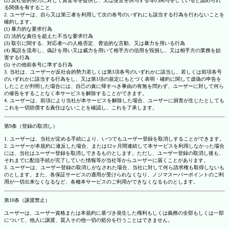
(2) 反社会的勢力に対して資金等を提供し、又は便宜を供与する等の関与をしていると認められ
る関係を有すること
2. ユーザーは、自ら又は第三者を利用して次の各号のいずれにも該当する行為を行わないことを
確約します。
(1) 暴力的な要求行為
(2) 法的な責任を超えた不当な要求行為
(3) 取引に関する、対応者への人格否定、脅迫的な言動、又は暴力を用いる行為
(4) 風説を流布し、偽計を用い又は威力を用いて相手方の信用を毀損し、又は相手方の業務を妨
害する行為
(5) その他前各号に準ずる行為
3. 当社は、ユーザーが反社会的勢力若しくは第1項各号のいずれかに該当し、若しくは前項各号
のいずれかに該当する行為をし、又は第1項の規定にもとづく表明・確約に関して虚偽の申告を
したことが判明した場合には、自己の責に帰すべき事由の有無を問わず、ユーザーに対して何ら
の催告をすることなく本サービスを解除することができます。
4. ユーザーは、前項により当社が本サービスを解除した場合、ユーザーに損害が生じたとしても
これを一切賠償する責任はないことを確認し、これを了承します。
第9条（登録の取消し）
1. ユーザーは、当社が定める手続により、いつでもユーザー登録を取消しすることができます。
2. ユーザーが本規約に違反した場合、または12ヶ月間連続して本サービスを利用しなかった場合
には、当社はユーザー登録を取消しできるものとします。ただし、ユーザー登録の取消し後も、
それまでに配信手続が完了していた情報等が当社等からユーザーに届くことがあります。
3. ユーザーは、ユーザー登録の取消しがなされた場合、当社に対して何ら請求権も取得しないも
のとします。また、各保証サービスの適用が受けられなくなり、ノジマスーパーポイントのご利
用が一切出来なくなるなど、各種本サービスのご利用ができなくなるものとします。
第10条（譲渡禁止）
ユーザーは、ユーザー資格または本規約に基づき発生した権利もしくは義務の全部もしくは一部
について、他人に譲渡、質入その他一切の処分を行うことはできません。