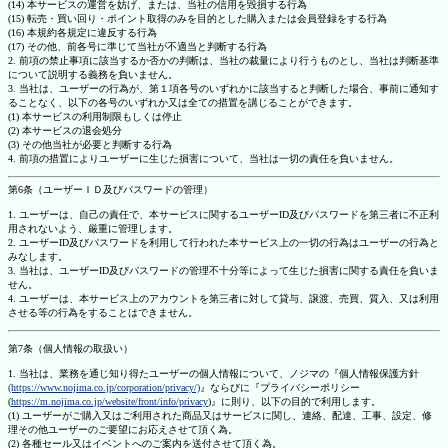
(14) 本サービスの運営を妨げ、または、当社の信用を毀損する行為
(15) 転売・買い回り・ポイント取得のみを目的とした購入または会員登録をする行為
(16) 本規約各規定に違反する行為
(17) その他、前各号に準じて当社が不適当と判断する行為
2. 前項の禁止事項に該当するか否かの判断は、当社の裁量により行うものとし、当社は判断基準
について説明する義務を負いません。
3. 当社は、ユーザーの行為が、第１項各号のいずれかに該当すると判断した場合、事前に通知す
ることなく、以下の各号のいずれか又は全ての措置を講じることができます。
(1) 本サービスの利用制限もしくは停止
(2) 本サービスの退会処分
(3) その他当社が必要と判断する行為
4. 前項の措置によりユーザーに生じた損害について、当社は一切の責任を負いません。
第6条（ユーザーＩＤ及びパスワードの管理）
1. ユーザーは、自己の責任で、本サービスに関するユーザーID及びパスワードを第三者に不正利
用されないよう、厳重に管理します。
2. ユーザーID及びパスワードを利用して行われた本サービス上の一切の行為はユーザーの行為と
みなします。
3. 当社は、ユーザーID及びパスワードの管理不十分等によって生じた損害に関する責任を負いま
せん。
4. ユーザーは、本サービス上のアカウントを第三者に対して貸与、譲渡、売買、質入、又は利用
させる等の行為をすることはできません。
第7条（個人情報の取扱い）
1. 当社は、業務を通じ知り得たユーザーの個人情報について、ノジマの『個人情報保護方針
(https://www.nojima.co.jp/corporation/privacy/)
』ならびに『プライバシーポリシー
(
https://m.nojima.co.jp/website/front/info/privacy
)』に則り、以下の目的で利用します。
(1) ユーザーがご購入又はご利用された商品又はサービスに関し、連絡、配達、工事、設定、修
理その他ユーザーのご要望にお応えさせて頂く為。
(2) 各種セール又はイベントへのご案内を送付させて頂く為。