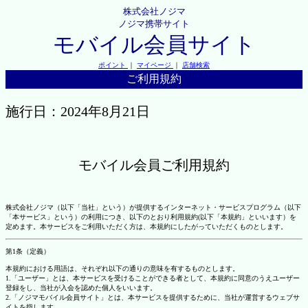
株式会社ノジマ
ノジマ携帯サイト
モバイル会員サイト
ポイント
｜
マイページ
｜
店舗検索
ご利用規約
施行日：2024年8月21日
モバイル会員ご利用規約
株式会社ノジマ（以下「当社」という）が提供するインターネット・サービスプログラム（以下
「本サービス」という）の利用につき、以下のとおり利用規約(以下「本規約」といいます）を
定めます。本サービスをご利用いただく方は、本規約にしたがっていただくものとします。
第1条（定義）
本規約における用語は、それぞれ以下の通りの意味を有するものとします。
1.「ユーザー」とは、本サービスを受けることができる者として、本規約に同意のうえユーザー
登録をし、当社が入会を認めた個人をいいます。
2.「ノジマモバイル会員サイト」とは、本サービスを提供するために、当社が運営するウェブサ
イトを指します。