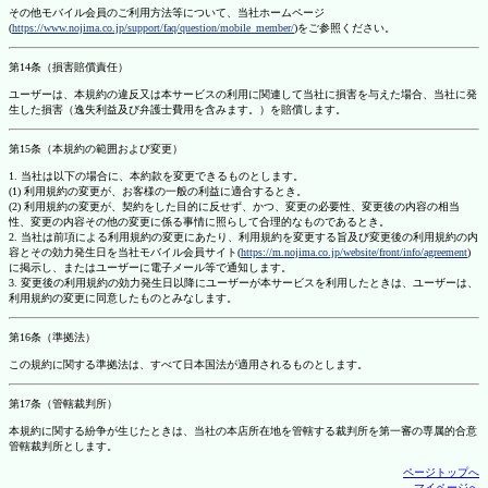
その他モバイル会員のご利用方法等について、当社ホームページ
(
https://www.nojima.co.jp/support/faq/question/mobile_member/
)をご参照ください。
第14条（損害賠償責任）
ユーザーは、本規約の違反又は本サービスの利用に関連して当社に損害を与えた場合、当社に発
生した損害（逸失利益及び弁護士費用を含みます。）を賠償します。
第15条（本規約の範囲および変更）
1. 当社は以下の場合に、本約款を変更できるものとします。
(1) 利用規約の変更が、お客様の一般の利益に適合するとき。
(2) 利用規約の変更が、契約をした目的に反せず、かつ、変更の必要性、変更後の内容の相当
性、変更の内容その他の変更に係る事情に照らして合理的なものであるとき。
2. 当社は前項による利用規約の変更にあたり、利用規約を変更する旨及び変更後の利用規約の内
容とその効力発生日を当社モバイル会員サイト(
https://m.nojima.co.jp/website/front/info/agreement
)
に掲示し、またはユーザーに電子メール等で通知します。
3. 変更後の利用規約の効力発生日以降にユーザーが本サービスを利用したときは、ユーザーは、
利用規約の変更に同意したものとみなします。
第16条（準拠法）
この規約に関する準拠法は、すべて日本国法が適用されるものとします。
第17条（管轄裁判所）
本規約に関する紛争が生じたときは、当社の本店所在地を管轄する裁判所を第一審の専属的合意
管轄裁判所とします。
ページトップへ
マイページへ