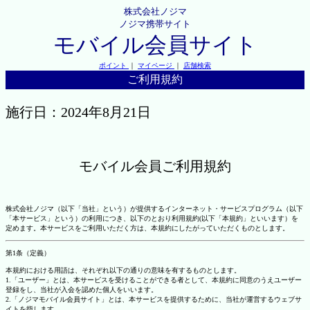
株式会社ノジマ
ノジマ携帯サイト
モバイル会員サイト
ポイント
｜
マイページ
｜
店舗検索
ご利用規約
施行日：2024年8月21日
モバイル会員ご利用規約
株式会社ノジマ（以下「当社」という）が提供するインターネット・サービスプログラム（以下
「本サービス」という）の利用につき、以下のとおり利用規約(以下「本規約」といいます）を
定めます。本サービスをご利用いただく方は、本規約にしたがっていただくものとします。
第1条（定義）
本規約における用語は、それぞれ以下の通りの意味を有するものとします。
1.「ユーザー」とは、本サービスを受けることができる者として、本規約に同意のうえユーザー
登録をし、当社が入会を認めた個人をいいます。
2.「ノジマモバイル会員サイト」とは、本サービスを提供するために、当社が運営するウェブサ
イトを指します。