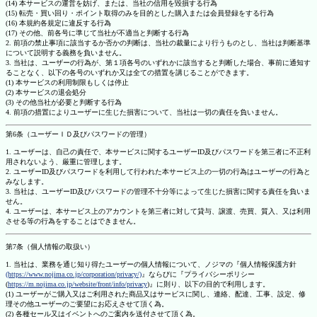
(14) 本サービスの運営を妨げ、または、当社の信用を毀損する行為
(15) 転売・買い回り・ポイント取得のみを目的とした購入または会員登録をする行為
(16) 本規約各規定に違反する行為
(17) その他、前各号に準じて当社が不適当と判断する行為
2. 前項の禁止事項に該当するか否かの判断は、当社の裁量により行うものとし、当社は判断基準
について説明する義務を負いません。
3. 当社は、ユーザーの行為が、第１項各号のいずれかに該当すると判断した場合、事前に通知す
ることなく、以下の各号のいずれか又は全ての措置を講じることができます。
(1) 本サービスの利用制限もしくは停止
(2) 本サービスの退会処分
(3) その他当社が必要と判断する行為
4. 前項の措置によりユーザーに生じた損害について、当社は一切の責任を負いません。
第6条（ユーザーＩＤ及びパスワードの管理）
1. ユーザーは、自己の責任で、本サービスに関するユーザーID及びパスワードを第三者に不正利
用されないよう、厳重に管理します。
2. ユーザーID及びパスワードを利用して行われた本サービス上の一切の行為はユーザーの行為と
みなします。
3. 当社は、ユーザーID及びパスワードの管理不十分等によって生じた損害に関する責任を負いま
せん。
4. ユーザーは、本サービス上のアカウントを第三者に対して貸与、譲渡、売買、質入、又は利用
させる等の行為をすることはできません。
第7条（個人情報の取扱い）
1. 当社は、業務を通じ知り得たユーザーの個人情報について、ノジマの『個人情報保護方針
(https://www.nojima.co.jp/corporation/privacy/)
』ならびに『プライバシーポリシー
(
https://m.nojima.co.jp/website/front/info/privacy
)』に則り、以下の目的で利用します。
(1) ユーザーがご購入又はご利用された商品又はサービスに関し、連絡、配達、工事、設定、修
理その他ユーザーのご要望にお応えさせて頂く為。
(2) 各種セール又はイベントへのご案内を送付させて頂く為。