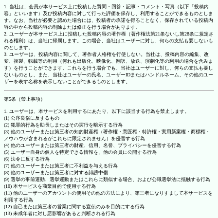
1. 当社は、会員が本サービス上に投稿した質問・回答・記事・コメント・写真（以下「投稿内
容」といいます）及び投稿内容に対して行った評価を保存し、利用することができるものとしま
す。なお、当社が必要と認めた場合には、投稿者の承諾を得ることなく、保存されている投稿内
容の中から投稿内容の削除または修正を行う場合があります。
2. ユーザーが本サービス上に投稿した投稿内容の著作権（著作権法第21条ないし第28条に規定さ
れる権利）は、当社に帰属します。この場合、当社はユーザーに対し、何らの支払も要しないも
のとします。
3. ユーザーは、投稿内容に関して、著作者人格権を行使しない。当社は、投稿内容の編集、改
変、複製、転載等の利用（何れも出版化、映像化、翻訳、放送、演劇化等の利用の場合を含みま
す）を行うことができます。これらを行う場合でも、当社はユーザーに対し、何らの支払も要し
ないものとし、また、当社はユーザーの氏名、ユーザーIDまたはハンドルネーム、その他のユー
ザーを表す名称を表示しないことができるものとします。
第5条（禁止事項）
1. ユーザーは、本サービスを利用するにあたり、以下に該当する行為を禁止します。
(1) 公序良俗に反するもの
(2) 犯罪的行為を助長しまたはその実行を暗示する行為
(3) 他のユーザーまたは第三者の知的財産権（著作権・意匠権・特許権・実用新案権・商標権・
ノウハウが含まれるがこれらに限定されません）を侵害する行為
(4) 他のユーザーまたは第三者の財産、信用、名誉、プライバシーを侵害する行為
(5) ユーザー自身の個人を特定できる情報を、他の会員に公開する行為
(6) 法令に反する行為
(7) 他のユーザーまたは第三者に不利益を与える行為
(8) 他のユーザーまたは第三者に対する誹謗中傷
(9) 選挙の事前運動、選挙運動またはこれらに類似する場合、および公職選挙法に抵触する行為
(10) 本サービスを商業目的で使用する行為
(11) 他のユーザーのアカウントの使用その他の方法により、第三者になりすまして本サービスを
利用する行為
(12) 自己または第三者の営業に関する宣伝のみを目的にする行為
(13) 未成年者に対し悪影響があると判断される行為