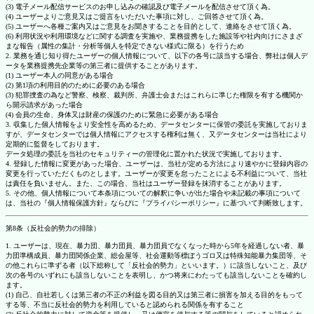
(3) 電子メール配信サービスのお申し込みの確認及び電子メールを配信させて頂く為。
(4) ユーザーよりご意見又はご提言をいただいた事項に対し、ご回答させて頂く為。
(5) ユーザーへ各種ご案内又はご意見をお聞きすることを目的として、連絡をさせて頂く為。
(6) 利用状況や利用環境などに関する調査を実施や、業務提携をした施設等や社内向けにさまざ
まな報告（属性の集計・分析等個人を特定できない様式に限る）を行うため
2. 業務を通じ知り得たユーザーの個人情報について、以下の各号に該当する場合、弊社は個人デ
ータを業務提携先企業等の第三者に提供することがあります。
(1) ユーザー本人の同意がある場合
(2) 第1項の利用目的のために必要のある場合
(3) 犯罪捜査の為など警察、検察、裁判所、弁護士会またはこれらに準じた権限を有する機関か
ら開示請求があった場合
(4) 会員の生命、身体又は財産の保護のために緊急に必要がある場合
3. 収集した個人情報をより安全性を高めるため、データセンターに保管の委託を実施しておりま
すが、データセンターでは個人情報にアクセスする権利は無く、又データセンターは当社により
定期的に監督をしております。
データ処理の委託を当社のセキュリティーの管理化に置かれた状況で実施しております。
4. 登録した情報に変更があった場合、ユーザーは、当社が定める方法により速やかに登録内容の
変更を行っていただくものとします。ユーザーが変更を怠ったことによる不利益について、当社
は責任を負いません。また、この場合、当社はユーザー登録を抹消することがあります。
5. その他、個人情報について本条項についての解釈に争いが出た場合や未記載の事項について
は、当社の『個人情報保護方針』ならびに『プライバシーポリシー』に基づいて判断致します。
第8条（反社会的勢力の排除）
1. ユーザーは、現在、暴力団、暴力団員、暴力団員でなくなった時から5年を経過しない者、暴
力団準構成員、暴力団関係企業、総会屋等、社会運動等標ぼうゴロ又は特殊知能暴力集団等、そ
の他これらに準ずる者（以下総称して「反社会的勢力」といいます。）に該当しないこと、及び
次の各号のいずれにも該当しないことを表明し、かつ将来にわたっても該当しないことを確約し
ます。
(1) 自己、自社若しくは第三者の不正の利益を図る目的又は第三者に損害を加える目的をもって
する等、不当に反社会的勢力を利用していると認められる関係を有すること