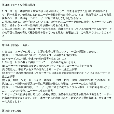
第11条（モバイル会員の統合）
1. ユーザーは、本規約第２条第２項（5）の例外として、やむを得ずまたは当社の都合等によ
り、同一名義で、他端末におけるユーザー登録を行った場合においては、統合手続きにより当該
複数のユーザー登録を一つのユーザー登録に統合しなければならない。
2. 前項における、統合手続きにおいては、統合されるユーザー登録側に付帯する本サービスの内
容が、統合するユーザー登録側に引き継がれるものとする。
3. 前二項に拘わらず、当該ユーザーが転売屋等、商業目的を有している可能性がある場合や、そ
の他不正な目的を有して複数登録を行っていたと思われる場合には、この限りではないものとす
る。
第12条（非保証・免責）
1. 当社は、ユーザーに対して、以下の各号の事項について、一切の保証をしません。
(1) 本サービスの内容について、その完全性、正確性及び有効性等
(2) 本サービスに中断、中止その他の障害が生じないこと
2. 当社は、以下の各号の損害について、一切の責任を負いません。
(1) ユーザーが登録情報の変更を行わなかったことによりユーザーに生じた損害
(2) 予期しない不正アクセス等の行為によりユーザーに生じた損害
(3) 本サービスの利用に関連してユーザーが日本又は外国の法令に触れたことによりユーザーに
生じた損害
(4) 天災、地変、火災、ストライキ、通商停止、戦争、内乱、疫病・感染症の流行その他の不可
抗力により本契約の全部又は一部に不履行が発生した場合、ユーザーに生じた損害
(5) 本サービスの利用に関し、ユーザーが第三者との間でトラブル（本サービス内外を問いませ
ん。）になった場合、ユーザーに生じた損害
3. 本サービスの提供を受けるために必要な機器、通信手段及び交通手段等の環境は全てユーザー
の費用と責任で備えます。また、本サービスの利用にあたり必要となる通信費用は、全てユーザ
ーの負担とします。
第13条（その他）