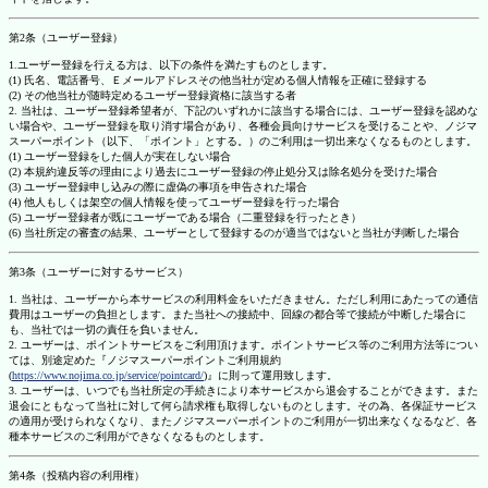
第2条（ユーザー登録）
1.ユーザー登録を行える方は、以下の条件を満たすものとします。
(1) 氏名、電話番号、Ｅメールアドレスその他当社が定める個人情報を正確に登録する
(2) その他当社が随時定めるユーザー登録資格に該当する者
2. 当社は、ユーザー登録希望者が、下記のいずれかに該当する場合には、ユーザー登録を認めな
い場合や、ユーザー登録を取り消す場合があり、各種会員向けサービスを受けることや、ノジマ
スーパーポイント（以下、「ポイント」とする。）のご利用は一切出来なくなるものとします。
(1) ユーザー登録をした個人が実在しない場合
(2) 本規約違反等の理由により過去にユーザー登録の停止処分又は除名処分を受けた場合
(3) ユーザー登録申し込みの際に虚偽の事項を申告された場合
(4) 他人もしくは架空の個人情報を使ってユーザー登録を行った場合
(5) ユーザー登録者が既にユーザーである場合（二重登録を行ったとき）
(6) 当社所定の審査の結果、ユーザーとして登録するのが適当ではないと当社が判断した場合
第3条（ユーザーに対するサービス）
1. 当社は、ユーザーから本サービスの利用料金をいただきません。ただし利用にあたっての通信
費用はユーザーの負担とします。また当社への接続中、回線の都合等で接続が中断した場合に
も、当社では一切の責任を負いません。
2. ユーザーは、ポイントサービスをご利用頂けます。ポイントサービス等のご利用方法等につい
ては、別途定めた『ノジマスーパーポイントご利用規約
(
https://www.nojima.co.jp/service/pointcard/
)』に則って運用致します。
3. ユーザーは、いつでも当社所定の手続きにより本サービスから退会することができます。また
退会にともなって当社に対して何ら請求権も取得しないものとします。その為、各保証サービス
の適用が受けられなくなり、またノジマスーパーポイントのご利用が一切出来なくなるなど、各
種本サービスのご利用ができなくなるものとします。
第4条（投稿内容の利用権）