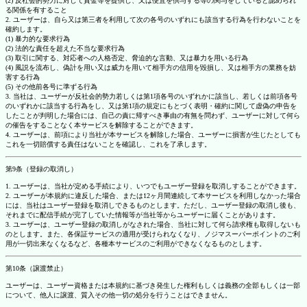
(2) 反社会的勢力に対して資金等を提供し、又は便宜を供与する等の関与をしていると認められ
る関係を有すること
2. ユーザーは、自ら又は第三者を利用して次の各号のいずれにも該当する行為を行わないことを
確約します。
(1) 暴力的な要求行為
(2) 法的な責任を超えた不当な要求行為
(3) 取引に関する、対応者への人格否定、脅迫的な言動、又は暴力を用いる行為
(4) 風説を流布し、偽計を用い又は威力を用いて相手方の信用を毀損し、又は相手方の業務を妨
害する行為
(5) その他前各号に準ずる行為
3. 当社は、ユーザーが反社会的勢力若しくは第1項各号のいずれかに該当し、若しくは前項各号
のいずれかに該当する行為をし、又は第1項の規定にもとづく表明・確約に関して虚偽の申告を
したことが判明した場合には、自己の責に帰すべき事由の有無を問わず、ユーザーに対して何ら
の催告をすることなく本サービスを解除することができます。
4. ユーザーは、前項により当社が本サービスを解除した場合、ユーザーに損害が生じたとしても
これを一切賠償する責任はないことを確認し、これを了承します。
第9条（登録の取消し）
1. ユーザーは、当社が定める手続により、いつでもユーザー登録を取消しすることができます。
2. ユーザーが本規約に違反した場合、または12ヶ月間連続して本サービスを利用しなかった場合
には、当社はユーザー登録を取消しできるものとします。ただし、ユーザー登録の取消し後も、
それまでに配信手続が完了していた情報等が当社等からユーザーに届くことがあります。
3. ユーザーは、ユーザー登録の取消しがなされた場合、当社に対して何ら請求権も取得しないも
のとします。また、各保証サービスの適用が受けられなくなり、ノジマスーパーポイントのご利
用が一切出来なくなるなど、各種本サービスのご利用ができなくなるものとします。
第10条（譲渡禁止）
ユーザーは、ユーザー資格または本規約に基づき発生した権利もしくは義務の全部もしくは一部
について、他人に譲渡、質入その他一切の処分を行うことはできません。