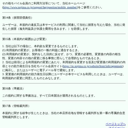
その他モバイル会員のご利用方法等について、当社ホームページ
(
https://www.nojima.co.jp/support/faq/question/mobile_member/
)をご参照ください。
第14条（損害賠償責任）
ユーザーは、本規約の違反又は本サービスの利用に関連して当社に損害を与えた場合、当社に発
生した損害（逸失利益及び弁護士費用を含みます。）を賠償します。
第15条（本規約の範囲および変更）
1. 当社は以下の場合に、本約款を変更できるものとします。
(1) 利用規約の変更が、お客様の一般の利益に適合するとき。
(2) 利用規約の変更が、契約をした目的に反せず、かつ、変更の必要性、変更後の内容の相当
性、変更の内容その他の変更に係る事情に照らして合理的なものであるとき。
2. 当社は前項による利用規約の変更にあたり、利用規約を変更する旨及び変更後の利用規約の内
容とその効力発生日を当社モバイル会員サイト(
https://m.nojima.co.jp/website/front/info/agreement
)
に掲示し、またはユーザーに電子メール等で通知します。
3. 変更後の利用規約の効力発生日以降にユーザーが本サービスを利用したときは、ユーザーは、
利用規約の変更に同意したものとみなします。
第16条（準拠法）
この規約に関する準拠法は、すべて日本国法が適用されるものとします。
第17条（管轄裁判所）
本規約に関する紛争が生じたときは、当社の本店所在地を管轄する裁判所を第一審の専属的合意
管轄裁判所とします。
ページトップへ
マイページへ