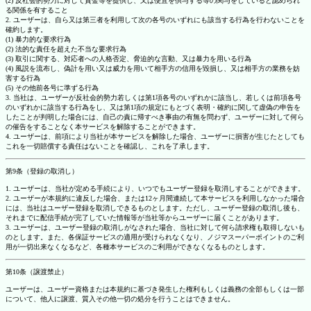
(2) 反社会的勢力に対して資金等を提供し、又は便宜を供与する等の関与をしていると認められ
る関係を有すること
2. ユーザーは、自ら又は第三者を利用して次の各号のいずれにも該当する行為を行わないことを
確約します。
(1) 暴力的な要求行為
(2) 法的な責任を超えた不当な要求行為
(3) 取引に関する、対応者への人格否定、脅迫的な言動、又は暴力を用いる行為
(4) 風説を流布し、偽計を用い又は威力を用いて相手方の信用を毀損し、又は相手方の業務を妨
害する行為
(5) その他前各号に準ずる行為
3. 当社は、ユーザーが反社会的勢力若しくは第1項各号のいずれかに該当し、若しくは前項各号
のいずれかに該当する行為をし、又は第1項の規定にもとづく表明・確約に関して虚偽の申告を
したことが判明した場合には、自己の責に帰すべき事由の有無を問わず、ユーザーに対して何ら
の催告をすることなく本サービスを解除することができます。
4. ユーザーは、前項により当社が本サービスを解除した場合、ユーザーに損害が生じたとしても
これを一切賠償する責任はないことを確認し、これを了承します。
第9条（登録の取消し）
1. ユーザーは、当社が定める手続により、いつでもユーザー登録を取消しすることができます。
2. ユーザーが本規約に違反した場合、または12ヶ月間連続して本サービスを利用しなかった場合
には、当社はユーザー登録を取消しできるものとします。ただし、ユーザー登録の取消し後も、
それまでに配信手続が完了していた情報等が当社等からユーザーに届くことがあります。
3. ユーザーは、ユーザー登録の取消しがなされた場合、当社に対して何ら請求権も取得しないも
のとします。また、各保証サービスの適用が受けられなくなり、ノジマスーパーポイントのご利
用が一切出来なくなるなど、各種本サービスのご利用ができなくなるものとします。
第10条（譲渡禁止）
ユーザーは、ユーザー資格または本規約に基づき発生した権利もしくは義務の全部もしくは一部
について、他人に譲渡、質入その他一切の処分を行うことはできません。