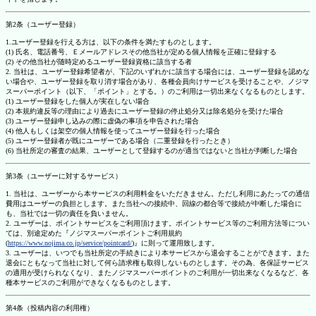
第2条（ユーザー登録）
1.ユーザー登録を行える方は、以下の条件を満たすものとします。
(1) 氏名、電話番号、Ｅメールアドレスその他当社が定める個人情報を正確に登録する
(2) その他当社が随時定めるユーザー登録資格に該当する者
2. 当社は、ユーザー登録希望者が、下記のいずれかに該当する場合には、ユーザー登録を認めな
い場合や、ユーザー登録を取り消す場合があり、各種会員向けサービスを受けることや、ノジマ
スーパーポイント（以下、「ポイント」とする。）のご利用は一切出来なくなるものとします。
(1) ユーザー登録をした個人が実在しない場合
(2) 本規約違反等の理由により過去にユーザー登録の停止処分又は除名処分を受けた場合
(3) ユーザー登録申し込みの際に虚偽の事項を申告された場合
(4) 他人もしくは架空の個人情報を使ってユーザー登録を行った場合
(5) ユーザー登録者が既にユーザーである場合（二重登録を行ったとき）
(6) 当社所定の審査の結果、ユーザーとして登録するのが適当ではないと当社が判断した場合
第3条（ユーザーに対するサービス）
1. 当社は、ユーザーから本サービスの利用料金をいただきません。ただし利用にあたっての通信
費用はユーザーの負担とします。また当社への接続中、回線の都合等で接続が中断した場合に
も、当社では一切の責任を負いません。
2. ユーザーは、ポイントサービスをご利用頂けます。ポイントサービス等のご利用方法等につい
ては、別途定めた『ノジマスーパーポイントご利用規約
(
https://www.nojima.co.jp/service/pointcard/
)』に則って運用致します。
3. ユーザーは、いつでも当社所定の手続きにより本サービスから退会することができます。また
退会にともなって当社に対して何ら請求権も取得しないものとします。その為、各保証サービス
の適用が受けられなくなり、またノジマスーパーポイントのご利用が一切出来なくなるなど、各
種本サービスのご利用ができなくなるものとします。
第4条（投稿内容の利用権）