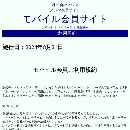
株式会社ノジマ
ノジマ携帯サイト
モバイル会員サイト
ポイント
｜
マイページ
｜
店舗検索
ご利用規約
施行日：2024年8月21日
モバイル会員ご利用規約
株式会社ノジマ（以下「当社」という）が提供するインターネット・サービスプログラム（以下
「本サービス」という）の利用につき、以下のとおり利用規約(以下「本規約」といいます）を
定めます。本サービスをご利用いただく方は、本規約にしたがっていただくものとします。
第1条（定義）
本規約における用語は、それぞれ以下の通りの意味を有するものとします。
1.「ユーザー」とは、本サービスを受けることができる者として、本規約に同意のうえユーザー
登録をし、当社が入会を認めた個人をいいます。
2.「ノジマモバイル会員サイト」とは、本サービスを提供するために、当社が運営するウェブサ
イトを指します。