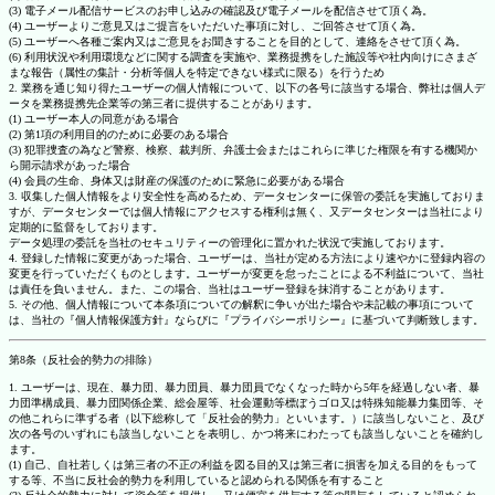
(3) 電子メール配信サービスのお申し込みの確認及び電子メールを配信させて頂く為。
(4) ユーザーよりご意見又はご提言をいただいた事項に対し、ご回答させて頂く為。
(5) ユーザーへ各種ご案内又はご意見をお聞きすることを目的として、連絡をさせて頂く為。
(6) 利用状況や利用環境などに関する調査を実施や、業務提携をした施設等や社内向けにさまざ
まな報告（属性の集計・分析等個人を特定できない様式に限る）を行うため
2. 業務を通じ知り得たユーザーの個人情報について、以下の各号に該当する場合、弊社は個人デ
ータを業務提携先企業等の第三者に提供することがあります。
(1) ユーザー本人の同意がある場合
(2) 第1項の利用目的のために必要のある場合
(3) 犯罪捜査の為など警察、検察、裁判所、弁護士会またはこれらに準じた権限を有する機関か
ら開示請求があった場合
(4) 会員の生命、身体又は財産の保護のために緊急に必要がある場合
3. 収集した個人情報をより安全性を高めるため、データセンターに保管の委託を実施しておりま
すが、データセンターでは個人情報にアクセスする権利は無く、又データセンターは当社により
定期的に監督をしております。
データ処理の委託を当社のセキュリティーの管理化に置かれた状況で実施しております。
4. 登録した情報に変更があった場合、ユーザーは、当社が定める方法により速やかに登録内容の
変更を行っていただくものとします。ユーザーが変更を怠ったことによる不利益について、当社
は責任を負いません。また、この場合、当社はユーザー登録を抹消することがあります。
5. その他、個人情報について本条項についての解釈に争いが出た場合や未記載の事項について
は、当社の『個人情報保護方針』ならびに『プライバシーポリシー』に基づいて判断致します。
第8条（反社会的勢力の排除）
1. ユーザーは、現在、暴力団、暴力団員、暴力団員でなくなった時から5年を経過しない者、暴
力団準構成員、暴力団関係企業、総会屋等、社会運動等標ぼうゴロ又は特殊知能暴力集団等、そ
の他これらに準ずる者（以下総称して「反社会的勢力」といいます。）に該当しないこと、及び
次の各号のいずれにも該当しないことを表明し、かつ将来にわたっても該当しないことを確約し
ます。
(1) 自己、自社若しくは第三者の不正の利益を図る目的又は第三者に損害を加える目的をもって
する等、不当に反社会的勢力を利用していると認められる関係を有すること