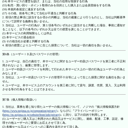
(14) 本サービスの運営を妨げ、または、当社の信用を毀損する行為
(15) 転売・買い回り・ポイント取得のみを目的とした購入または会員登録をする行為
(16) 本規約各規定に違反する行為
(17) その他、前各号に準じて当社が不適当と判断する行為
2. 前項の禁止事項に該当するか否かの判断は、当社の裁量により行うものとし、当社は判断基準
について説明する義務を負いません。
3. 当社は、ユーザーの行為が、第１項各号のいずれかに該当すると判断した場合、事前に通知す
ることなく、以下の各号のいずれか又は全ての措置を講じることができます。
(1) 本サービスの利用制限もしくは停止
(2) 本サービスの退会処分
(3) その他当社が必要と判断する行為
4. 前項の措置によりユーザーに生じた損害について、当社は一切の責任を負いません。
第6条（ユーザーＩＤ及びパスワードの管理）
1. ユーザーは、自己の責任で、本サービスに関するユーザーID及びパスワードを第三者に不正利
用されないよう、厳重に管理します。
2. ユーザーID及びパスワードを利用して行われた本サービス上の一切の行為はユーザーの行為と
みなします。
3. 当社は、ユーザーID及びパスワードの管理不十分等によって生じた損害に関する責任を負いま
せん。
4. ユーザーは、本サービス上のアカウントを第三者に対して貸与、譲渡、売買、質入、又は利用
させる等の行為をすることはできません。
第7条（個人情報の取扱い）
1. 当社は、業務を通じ知り得たユーザーの個人情報について、ノジマの『個人情報保護方針
(https://www.nojima.co.jp/corporation/privacy/)
』ならびに『プライバシーポリシー
(
https://m.nojima.co.jp/website/front/info/privacy
)』に則り、以下の目的で利用します。
(1) ユーザーがご購入又はご利用された商品又はサービスに関し、連絡、配達、工事、設定、修
理その他ユーザーのご要望にお応えさせて頂く為。
(2) 各種セール又はイベントへのご案内を送付させて頂く為。