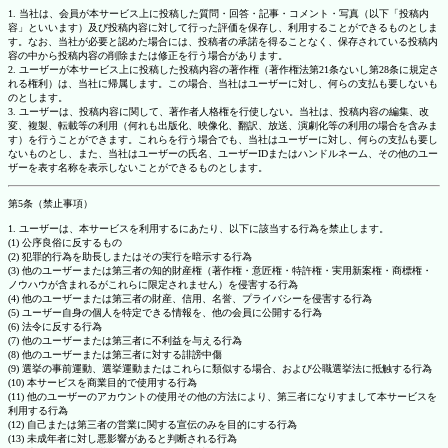
1. 当社は、会員が本サービス上に投稿した質問・回答・記事・コメント・写真（以下「投稿内
容」といいます）及び投稿内容に対して行った評価を保存し、利用することができるものとしま
す。なお、当社が必要と認めた場合には、投稿者の承諾を得ることなく、保存されている投稿内
容の中から投稿内容の削除または修正を行う場合があります。
2. ユーザーが本サービス上に投稿した投稿内容の著作権（著作権法第21条ないし第28条に規定さ
れる権利）は、当社に帰属します。この場合、当社はユーザーに対し、何らの支払も要しないも
のとします。
3. ユーザーは、投稿内容に関して、著作者人格権を行使しない。当社は、投稿内容の編集、改
変、複製、転載等の利用（何れも出版化、映像化、翻訳、放送、演劇化等の利用の場合を含みま
す）を行うことができます。これらを行う場合でも、当社はユーザーに対し、何らの支払も要し
ないものとし、また、当社はユーザーの氏名、ユーザーIDまたはハンドルネーム、その他のユー
ザーを表す名称を表示しないことができるものとします。
第5条（禁止事項）
1. ユーザーは、本サービスを利用するにあたり、以下に該当する行為を禁止します。
(1) 公序良俗に反するもの
(2) 犯罪的行為を助長しまたはその実行を暗示する行為
(3) 他のユーザーまたは第三者の知的財産権（著作権・意匠権・特許権・実用新案権・商標権・
ノウハウが含まれるがこれらに限定されません）を侵害する行為
(4) 他のユーザーまたは第三者の財産、信用、名誉、プライバシーを侵害する行為
(5) ユーザー自身の個人を特定できる情報を、他の会員に公開する行為
(6) 法令に反する行為
(7) 他のユーザーまたは第三者に不利益を与える行為
(8) 他のユーザーまたは第三者に対する誹謗中傷
(9) 選挙の事前運動、選挙運動またはこれらに類似する場合、および公職選挙法に抵触する行為
(10) 本サービスを商業目的で使用する行為
(11) 他のユーザーのアカウントの使用その他の方法により、第三者になりすまして本サービスを
利用する行為
(12) 自己または第三者の営業に関する宣伝のみを目的にする行為
(13) 未成年者に対し悪影響があると判断される行為