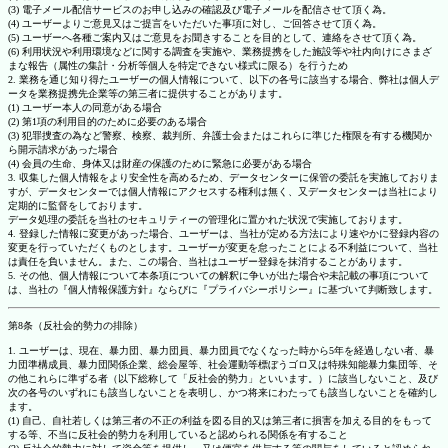
(3) 電子メール配信サービスのお申し込みの確認及び電子メールを配信させて頂く為。
(4) ユーザーよりご意見又はご提言をいただいた事項に対し、ご回答させて頂く為。
(5) ユーザーへ各種ご案内又はご意見をお聞きすることを目的として、連絡をさせて頂く為。
(6) 利用状況や利用環境などに関する調査を実施や、業務提携をした施設等や社内向けにさまざ
まな報告（属性の集計・分析等個人を特定できない様式に限る）を行うため
2. 業務を通じ知り得たユーザーの個人情報について、以下の各号に該当する場合、弊社は個人デ
ータを業務提携先企業等の第三者に提供することがあります。
(1) ユーザー本人の同意がある場合
(2) 第1項の利用目的のために必要のある場合
(3) 犯罪捜査の為など警察、検察、裁判所、弁護士会またはこれらに準じた権限を有する機関か
ら開示請求があった場合
(4) 会員の生命、身体又は財産の保護のために緊急に必要がある場合
3. 収集した個人情報をより安全性を高めるため、データセンターに保管の委託を実施しておりま
すが、データセンターでは個人情報にアクセスする権利は無く、又データセンターは当社により
定期的に監督をしております。
データ処理の委託を当社のセキュリティーの管理化に置かれた状況で実施しております。
4. 登録した情報に変更があった場合、ユーザーは、当社が定める方法により速やかに登録内容の
変更を行っていただくものとします。ユーザーが変更を怠ったことによる不利益について、当社
は責任を負いません。また、この場合、当社はユーザー登録を抹消することがあります。
5. その他、個人情報について本条項についての解釈に争いが出た場合や未記載の事項について
は、当社の『個人情報保護方針』ならびに『プライバシーポリシー』に基づいて判断致します。
第8条（反社会的勢力の排除）
1. ユーザーは、現在、暴力団、暴力団員、暴力団員でなくなった時から5年を経過しない者、暴
力団準構成員、暴力団関係企業、総会屋等、社会運動等標ぼうゴロ又は特殊知能暴力集団等、そ
の他これらに準ずる者（以下総称して「反社会的勢力」といいます。）に該当しないこと、及び
次の各号のいずれにも該当しないことを表明し、かつ将来にわたっても該当しないことを確約し
ます。
(1) 自己、自社若しくは第三者の不正の利益を図る目的又は第三者に損害を加える目的をもって
する等、不当に反社会的勢力を利用していると認められる関係を有すること