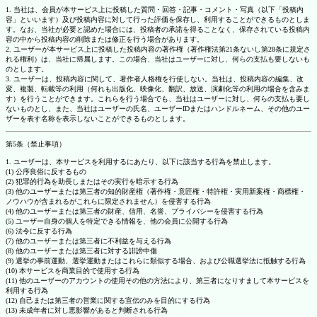
1. 当社は、会員が本サービス上に投稿した質問・回答・記事・コメント・写真（以下「投稿内
容」といいます）及び投稿内容に対して行った評価を保存し、利用することができるものとしま
す。なお、当社が必要と認めた場合には、投稿者の承諾を得ることなく、保存されている投稿内
容の中から投稿内容の削除または修正を行う場合があります。
2. ユーザーが本サービス上に投稿した投稿内容の著作権（著作権法第21条ないし第28条に規定さ
れる権利）は、当社に帰属します。この場合、当社はユーザーに対し、何らの支払も要しないも
のとします。
3. ユーザーは、投稿内容に関して、著作者人格権を行使しない。当社は、投稿内容の編集、改
変、複製、転載等の利用（何れも出版化、映像化、翻訳、放送、演劇化等の利用の場合を含みま
す）を行うことができます。これらを行う場合でも、当社はユーザーに対し、何らの支払も要し
ないものとし、また、当社はユーザーの氏名、ユーザーIDまたはハンドルネーム、その他のユー
ザーを表す名称を表示しないことができるものとします。
第5条（禁止事項）
1. ユーザーは、本サービスを利用するにあたり、以下に該当する行為を禁止します。
(1) 公序良俗に反するもの
(2) 犯罪的行為を助長しまたはその実行を暗示する行為
(3) 他のユーザーまたは第三者の知的財産権（著作権・意匠権・特許権・実用新案権・商標権・
ノウハウが含まれるがこれらに限定されません）を侵害する行為
(4) 他のユーザーまたは第三者の財産、信用、名誉、プライバシーを侵害する行為
(5) ユーザー自身の個人を特定できる情報を、他の会員に公開する行為
(6) 法令に反する行為
(7) 他のユーザーまたは第三者に不利益を与える行為
(8) 他のユーザーまたは第三者に対する誹謗中傷
(9) 選挙の事前運動、選挙運動またはこれらに類似する場合、および公職選挙法に抵触する行為
(10) 本サービスを商業目的で使用する行為
(11) 他のユーザーのアカウントの使用その他の方法により、第三者になりすまして本サービスを
利用する行為
(12) 自己または第三者の営業に関する宣伝のみを目的にする行為
(13) 未成年者に対し悪影響があると判断される行為