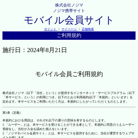
株式会社ノジマ
ノジマ携帯サイト
モバイル会員サイト
ポイント
｜
マイページ
｜
店舗検索
ご利用規約
施行日：2024年8月21日
モバイル会員ご利用規約
株式会社ノジマ（以下「当社」という）が提供するインターネット・サービスプログラム（以下
「本サービス」という）の利用につき、以下のとおり利用規約(以下「本規約」といいます）を
定めます。本サービスをご利用いただく方は、本規約にしたがっていただくものとします。
第1条（定義）
本規約における用語は、それぞれ以下の通りの意味を有するものとします。
1.「ユーザー」とは、本サービスを受けることができる者として、本規約に同意のうえユーザー
登録をし、当社が入会を認めた個人をいいます。
2.「ノジマモバイル会員サイト」とは、本サービスを提供するために、当社が運営するウェブサ
イトを指します。