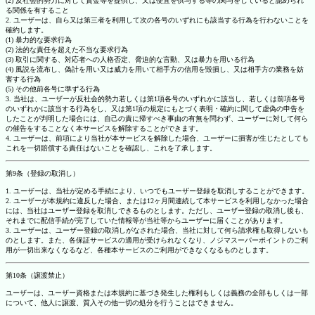
(2) 反社会的勢力に対して資金等を提供し、又は便宜を供与する等の関与をしていると認められ
る関係を有すること
2. ユーザーは、自ら又は第三者を利用して次の各号のいずれにも該当する行為を行わないことを
確約します。
(1) 暴力的な要求行為
(2) 法的な責任を超えた不当な要求行為
(3) 取引に関する、対応者への人格否定、脅迫的な言動、又は暴力を用いる行為
(4) 風説を流布し、偽計を用い又は威力を用いて相手方の信用を毀損し、又は相手方の業務を妨
害する行為
(5) その他前各号に準ずる行為
3. 当社は、ユーザーが反社会的勢力若しくは第1項各号のいずれかに該当し、若しくは前項各号
のいずれかに該当する行為をし、又は第1項の規定にもとづく表明・確約に関して虚偽の申告を
したことが判明した場合には、自己の責に帰すべき事由の有無を問わず、ユーザーに対して何ら
の催告をすることなく本サービスを解除することができます。
4. ユーザーは、前項により当社が本サービスを解除した場合、ユーザーに損害が生じたとしても
これを一切賠償する責任はないことを確認し、これを了承します。
第9条（登録の取消し）
1. ユーザーは、当社が定める手続により、いつでもユーザー登録を取消しすることができます。
2. ユーザーが本規約に違反した場合、または12ヶ月間連続して本サービスを利用しなかった場合
には、当社はユーザー登録を取消しできるものとします。ただし、ユーザー登録の取消し後も、
それまでに配信手続が完了していた情報等が当社等からユーザーに届くことがあります。
3. ユーザーは、ユーザー登録の取消しがなされた場合、当社に対して何ら請求権も取得しないも
のとします。また、各保証サービスの適用が受けられなくなり、ノジマスーパーポイントのご利
用が一切出来なくなるなど、各種本サービスのご利用ができなくなるものとします。
第10条（譲渡禁止）
ユーザーは、ユーザー資格または本規約に基づき発生した権利もしくは義務の全部もしくは一部
について、他人に譲渡、質入その他一切の処分を行うことはできません。