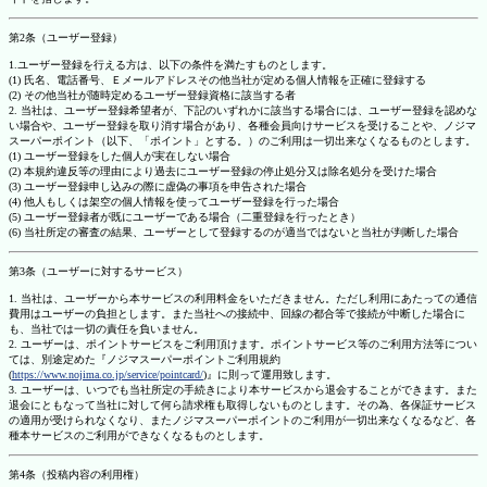
第2条（ユーザー登録）
1.ユーザー登録を行える方は、以下の条件を満たすものとします。
(1) 氏名、電話番号、Ｅメールアドレスその他当社が定める個人情報を正確に登録する
(2) その他当社が随時定めるユーザー登録資格に該当する者
2. 当社は、ユーザー登録希望者が、下記のいずれかに該当する場合には、ユーザー登録を認めな
い場合や、ユーザー登録を取り消す場合があり、各種会員向けサービスを受けることや、ノジマ
スーパーポイント（以下、「ポイント」とする。）のご利用は一切出来なくなるものとします。
(1) ユーザー登録をした個人が実在しない場合
(2) 本規約違反等の理由により過去にユーザー登録の停止処分又は除名処分を受けた場合
(3) ユーザー登録申し込みの際に虚偽の事項を申告された場合
(4) 他人もしくは架空の個人情報を使ってユーザー登録を行った場合
(5) ユーザー登録者が既にユーザーである場合（二重登録を行ったとき）
(6) 当社所定の審査の結果、ユーザーとして登録するのが適当ではないと当社が判断した場合
第3条（ユーザーに対するサービス）
1. 当社は、ユーザーから本サービスの利用料金をいただきません。ただし利用にあたっての通信
費用はユーザーの負担とします。また当社への接続中、回線の都合等で接続が中断した場合に
も、当社では一切の責任を負いません。
2. ユーザーは、ポイントサービスをご利用頂けます。ポイントサービス等のご利用方法等につい
ては、別途定めた『ノジマスーパーポイントご利用規約
(
https://www.nojima.co.jp/service/pointcard/
)』に則って運用致します。
3. ユーザーは、いつでも当社所定の手続きにより本サービスから退会することができます。また
退会にともなって当社に対して何ら請求権も取得しないものとします。その為、各保証サービス
の適用が受けられなくなり、またノジマスーパーポイントのご利用が一切出来なくなるなど、各
種本サービスのご利用ができなくなるものとします。
第4条（投稿内容の利用権）