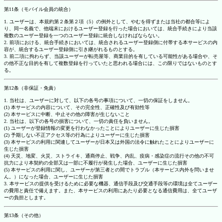
第11条（モバイル会員の統合）
1. ユーザーは、本規約第２条第２項（5）の例外として、やむを得ずまたは当社の都合等によ
り、同一名義で、他端末におけるユーザー登録を行った場合においては、統合手続きにより当該
複数のユーザー登録を一つのユーザー登録に統合しなければならない。
2. 前項における、統合手続きにおいては、統合されるユーザー登録側に付帯する本サービスの内
容が、統合するユーザー登録側に引き継がれるものとする。
3. 前二項に拘わらず、当該ユーザーが転売屋等、商業目的を有している可能性がある場合や、そ
の他不正な目的を有して複数登録を行っていたと思われる場合には、この限りではないものとす
る。
第12条（非保証・免責）
1. 当社は、ユーザーに対して、以下の各号の事項について、一切の保証をしません。
(1) 本サービスの内容について、その完全性、正確性及び有効性等
(2) 本サービスに中断、中止その他の障害が生じないこと
2. 当社は、以下の各号の損害について、一切の責任を負いません。
(1) ユーザーが登録情報の変更を行わなかったことによりユーザーに生じた損害
(2) 予期しない不正アクセス等の行為によりユーザーに生じた損害
(3) 本サービスの利用に関連してユーザーが日本又は外国の法令に触れたことによりユーザーに
生じた損害
(4) 天災、地変、火災、ストライキ、通商停止、戦争、内乱、疫病・感染症の流行その他の不可
抗力により本契約の全部又は一部に不履行が発生した場合、ユーザーに生じた損害
(5) 本サービスの利用に関し、ユーザーが第三者との間でトラブル（本サービス内外を問いませ
ん。）になった場合、ユーザーに生じた損害
3. 本サービスの提供を受けるために必要な機器、通信手段及び交通手段等の環境は全てユーザー
の費用と責任で備えます。また、本サービスの利用にあたり必要となる通信費用は、全てユーザ
ーの負担とします。
第13条（その他）