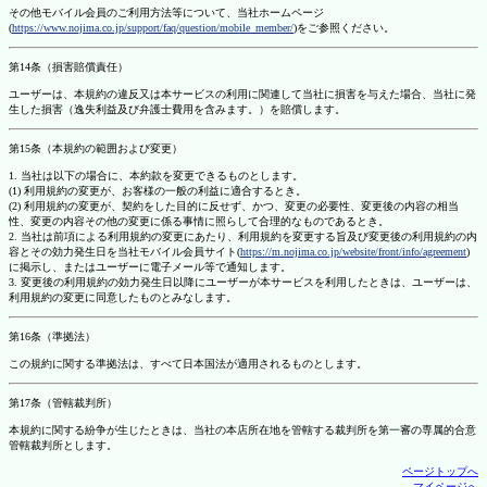
その他モバイル会員のご利用方法等について、当社ホームページ
(
https://www.nojima.co.jp/support/faq/question/mobile_member/
)をご参照ください。
第14条（損害賠償責任）
ユーザーは、本規約の違反又は本サービスの利用に関連して当社に損害を与えた場合、当社に発
生した損害（逸失利益及び弁護士費用を含みます。）を賠償します。
第15条（本規約の範囲および変更）
1. 当社は以下の場合に、本約款を変更できるものとします。
(1) 利用規約の変更が、お客様の一般の利益に適合するとき。
(2) 利用規約の変更が、契約をした目的に反せず、かつ、変更の必要性、変更後の内容の相当
性、変更の内容その他の変更に係る事情に照らして合理的なものであるとき。
2. 当社は前項による利用規約の変更にあたり、利用規約を変更する旨及び変更後の利用規約の内
容とその効力発生日を当社モバイル会員サイト(
https://m.nojima.co.jp/website/front/info/agreement
)
に掲示し、またはユーザーに電子メール等で通知します。
3. 変更後の利用規約の効力発生日以降にユーザーが本サービスを利用したときは、ユーザーは、
利用規約の変更に同意したものとみなします。
第16条（準拠法）
この規約に関する準拠法は、すべて日本国法が適用されるものとします。
第17条（管轄裁判所）
本規約に関する紛争が生じたときは、当社の本店所在地を管轄する裁判所を第一審の専属的合意
管轄裁判所とします。
ページトップへ
マイページへ