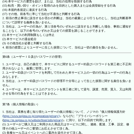
(14) 本サービスの運営を妨げ、または、当社の信用を毀損する行為
(15) 転売・買い回り・ポイント取得のみを目的とした購入または会員登録をする行為
(16) 本規約各規定に違反する行為
(17) その他、前各号に準じて当社が不適当と判断する行為
2. 前項の禁止事項に該当するか否かの判断は、当社の裁量により行うものとし、当社は判断基準
について説明する義務を負いません。
3. 当社は、ユーザーの行為が、第１項各号のいずれかに該当すると判断した場合、事前に通知す
ることなく、以下の各号のいずれか又は全ての措置を講じることができます。
(1) 本サービスの利用制限もしくは停止
(2) 本サービスの退会処分
(3) その他当社が必要と判断する行為
4. 前項の措置によりユーザーに生じた損害について、当社は一切の責任を負いません。
第6条（ユーザーＩＤ及びパスワードの管理）
1. ユーザーは、自己の責任で、本サービスに関するユーザーID及びパスワードを第三者に不正利
用されないよう、厳重に管理します。
2. ユーザーID及びパスワードを利用して行われた本サービス上の一切の行為はユーザーの行為と
みなします。
3. 当社は、ユーザーID及びパスワードの管理不十分等によって生じた損害に関する責任を負いま
せん。
4. ユーザーは、本サービス上のアカウントを第三者に対して貸与、譲渡、売買、質入、又は利用
させる等の行為をすることはできません。
第7条（個人情報の取扱い）
1. 当社は、業務を通じ知り得たユーザーの個人情報について、ノジマの『個人情報保護方針
(https://www.nojima.co.jp/corporation/privacy/)
』ならびに『プライバシーポリシー
(
https://m.nojima.co.jp/website/front/info/privacy
)』に則り、以下の目的で利用します。
(1) ユーザーがご購入又はご利用された商品又はサービスに関し、連絡、配達、工事、設定、修
理その他ユーザーのご要望にお応えさせて頂く為。
(2) 各種セール又はイベントへのご案内を送付させて頂く為。