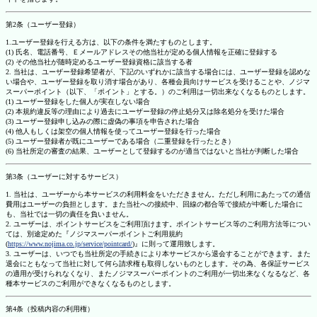
第2条（ユーザー登録）
1.ユーザー登録を行える方は、以下の条件を満たすものとします。
(1) 氏名、電話番号、Ｅメールアドレスその他当社が定める個人情報を正確に登録する
(2) その他当社が随時定めるユーザー登録資格に該当する者
2. 当社は、ユーザー登録希望者が、下記のいずれかに該当する場合には、ユーザー登録を認めな
い場合や、ユーザー登録を取り消す場合があり、各種会員向けサービスを受けることや、ノジマ
スーパーポイント（以下、「ポイント」とする。）のご利用は一切出来なくなるものとします。
(1) ユーザー登録をした個人が実在しない場合
(2) 本規約違反等の理由により過去にユーザー登録の停止処分又は除名処分を受けた場合
(3) ユーザー登録申し込みの際に虚偽の事項を申告された場合
(4) 他人もしくは架空の個人情報を使ってユーザー登録を行った場合
(5) ユーザー登録者が既にユーザーである場合（二重登録を行ったとき）
(6) 当社所定の審査の結果、ユーザーとして登録するのが適当ではないと当社が判断した場合
第3条（ユーザーに対するサービス）
1. 当社は、ユーザーから本サービスの利用料金をいただきません。ただし利用にあたっての通信
費用はユーザーの負担とします。また当社への接続中、回線の都合等で接続が中断した場合に
も、当社では一切の責任を負いません。
2. ユーザーは、ポイントサービスをご利用頂けます。ポイントサービス等のご利用方法等につい
ては、別途定めた『ノジマスーパーポイントご利用規約
(
https://www.nojima.co.jp/service/pointcard/
)』に則って運用致します。
3. ユーザーは、いつでも当社所定の手続きにより本サービスから退会することができます。また
退会にともなって当社に対して何ら請求権も取得しないものとします。その為、各保証サービス
の適用が受けられなくなり、またノジマスーパーポイントのご利用が一切出来なくなるなど、各
種本サービスのご利用ができなくなるものとします。
第4条（投稿内容の利用権）