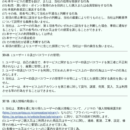
(14) 本サービスの運営を妨げ、または、当社の信用を毀損する行為
(15) 転売・買い回り・ポイント取得のみを目的とした購入または会員登録をする行為
(16) 本規約各規定に違反する行為
(17) その他、前各号に準じて当社が不適当と判断する行為
2. 前項の禁止事項に該当するか否かの判断は、当社の裁量により行うものとし、当社は判断基準
について説明する義務を負いません。
3. 当社は、ユーザーの行為が、第１項各号のいずれかに該当すると判断した場合、事前に通知す
ることなく、以下の各号のいずれか又は全ての措置を講じることができます。
(1) 本サービスの利用制限もしくは停止
(2) 本サービスの退会処分
(3) その他当社が必要と判断する行為
4. 前項の措置によりユーザーに生じた損害について、当社は一切の責任を負いません。
第6条（ユーザーＩＤ及びパスワードの管理）
1. ユーザーは、自己の責任で、本サービスに関するユーザーID及びパスワードを第三者に不正利
用されないよう、厳重に管理します。
2. ユーザーID及びパスワードを利用して行われた本サービス上の一切の行為はユーザーの行為と
みなします。
3. 当社は、ユーザーID及びパスワードの管理不十分等によって生じた損害に関する責任を負いま
せん。
4. ユーザーは、本サービス上のアカウントを第三者に対して貸与、譲渡、売買、質入、又は利用
させる等の行為をすることはできません。
第7条（個人情報の取扱い）
1. 当社は、業務を通じ知り得たユーザーの個人情報について、ノジマの『個人情報保護方針
(https://www.nojima.co.jp/corporation/privacy/)
』ならびに『プライバシーポリシー
(
https://m.nojima.co.jp/website/front/info/privacy
)』に則り、以下の目的で利用します。
(1) ユーザーがご購入又はご利用された商品又はサービスに関し、連絡、配達、工事、設定、修
理その他ユーザーのご要望にお応えさせて頂く為。
(2) 各種セール又はイベントへのご案内を送付させて頂く為。