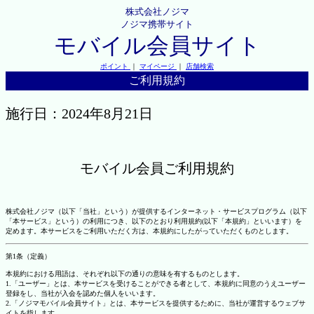
株式会社ノジマ
ノジマ携帯サイト
モバイル会員サイト
ポイント
｜
マイページ
｜
店舗検索
ご利用規約
施行日：2024年8月21日
モバイル会員ご利用規約
株式会社ノジマ（以下「当社」という）が提供するインターネット・サービスプログラム（以下
「本サービス」という）の利用につき、以下のとおり利用規約(以下「本規約」といいます）を
定めます。本サービスをご利用いただく方は、本規約にしたがっていただくものとします。
第1条（定義）
本規約における用語は、それぞれ以下の通りの意味を有するものとします。
1.「ユーザー」とは、本サービスを受けることができる者として、本規約に同意のうえユーザー
登録をし、当社が入会を認めた個人をいいます。
2.「ノジマモバイル会員サイト」とは、本サービスを提供するために、当社が運営するウェブサ
イトを指します。