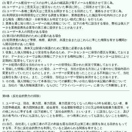
(3) 電子メール配信サービスのお申し込みの確認及び電子メールを配信させて頂く為。
(4) ユーザーよりご意見又はご提言をいただいた事項に対し、ご回答させて頂く為。
(5) ユーザーへ各種ご案内又はご意見をお聞きすることを目的として、連絡をさせて頂く為。
(6) 利用状況や利用環境などに関する調査を実施や、業務提携をした施設等や社内向けにさまざ
まな報告（属性の集計・分析等個人を特定できない様式に限る）を行うため
2. 業務を通じ知り得たユーザーの個人情報について、以下の各号に該当する場合、弊社は個人デ
ータを業務提携先企業等の第三者に提供することがあります。
(1) ユーザー本人の同意がある場合
(2) 第1項の利用目的のために必要のある場合
(3) 犯罪捜査の為など警察、検察、裁判所、弁護士会またはこれらに準じた権限を有する機関か
ら開示請求があった場合
(4) 会員の生命、身体又は財産の保護のために緊急に必要がある場合
3. 収集した個人情報をより安全性を高めるため、データセンターに保管の委託を実施しておりま
すが、データセンターでは個人情報にアクセスする権利は無く、又データセンターは当社により
定期的に監督をしております。
データ処理の委託を当社のセキュリティーの管理化に置かれた状況で実施しております。
4. 登録した情報に変更があった場合、ユーザーは、当社が定める方法により速やかに登録内容の
変更を行っていただくものとします。ユーザーが変更を怠ったことによる不利益について、当社
は責任を負いません。また、この場合、当社はユーザー登録を抹消することがあります。
5. その他、個人情報について本条項についての解釈に争いが出た場合や未記載の事項について
は、当社の『個人情報保護方針』ならびに『プライバシーポリシー』に基づいて判断致します。
第8条（反社会的勢力の排除）
1. ユーザーは、現在、暴力団、暴力団員、暴力団員でなくなった時から5年を経過しない者、暴
力団準構成員、暴力団関係企業、総会屋等、社会運動等標ぼうゴロ又は特殊知能暴力集団等、そ
の他これらに準ずる者（以下総称して「反社会的勢力」といいます。）に該当しないこと、及び
次の各号のいずれにも該当しないことを表明し、かつ将来にわたっても該当しないことを確約し
ます。
(1) 自己、自社若しくは第三者の不正の利益を図る目的又は第三者に損害を加える目的をもって
する等、不当に反社会的勢力を利用していると認められる関係を有すること