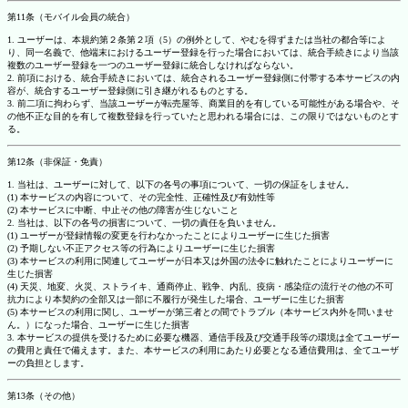
第11条（モバイル会員の統合）
1. ユーザーは、本規約第２条第２項（5）の例外として、やむを得ずまたは当社の都合等によ
り、同一名義で、他端末におけるユーザー登録を行った場合においては、統合手続きにより当該
複数のユーザー登録を一つのユーザー登録に統合しなければならない。
2. 前項における、統合手続きにおいては、統合されるユーザー登録側に付帯する本サービスの内
容が、統合するユーザー登録側に引き継がれるものとする。
3. 前二項に拘わらず、当該ユーザーが転売屋等、商業目的を有している可能性がある場合や、そ
の他不正な目的を有して複数登録を行っていたと思われる場合には、この限りではないものとす
る。
第12条（非保証・免責）
1. 当社は、ユーザーに対して、以下の各号の事項について、一切の保証をしません。
(1) 本サービスの内容について、その完全性、正確性及び有効性等
(2) 本サービスに中断、中止その他の障害が生じないこと
2. 当社は、以下の各号の損害について、一切の責任を負いません。
(1) ユーザーが登録情報の変更を行わなかったことによりユーザーに生じた損害
(2) 予期しない不正アクセス等の行為によりユーザーに生じた損害
(3) 本サービスの利用に関連してユーザーが日本又は外国の法令に触れたことによりユーザーに
生じた損害
(4) 天災、地変、火災、ストライキ、通商停止、戦争、内乱、疫病・感染症の流行その他の不可
抗力により本契約の全部又は一部に不履行が発生した場合、ユーザーに生じた損害
(5) 本サービスの利用に関し、ユーザーが第三者との間でトラブル（本サービス内外を問いませ
ん。）になった場合、ユーザーに生じた損害
3. 本サービスの提供を受けるために必要な機器、通信手段及び交通手段等の環境は全てユーザー
の費用と責任で備えます。また、本サービスの利用にあたり必要となる通信費用は、全てユーザ
ーの負担とします。
第13条（その他）