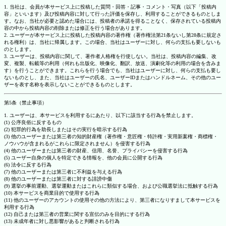
1. 当社は、会員が本サービス上に投稿した質問・回答・記事・コメント・写真（以下「投稿内
容」といいます）及び投稿内容に対して行った評価を保存し、利用することができるものとしま
す。なお、当社が必要と認めた場合には、投稿者の承諾を得ることなく、保存されている投稿内
容の中から投稿内容の削除または修正を行う場合があります。
2. ユーザーが本サービス上に投稿した投稿内容の著作権（著作権法第21条ないし第28条に規定さ
れる権利）は、当社に帰属します。この場合、当社はユーザーに対し、何らの支払も要しないも
のとします。
3. ユーザーは、投稿内容に関して、著作者人格権を行使しない。当社は、投稿内容の編集、改
変、複製、転載等の利用（何れも出版化、映像化、翻訳、放送、演劇化等の利用の場合を含みま
す）を行うことができます。これらを行う場合でも、当社はユーザーに対し、何らの支払も要し
ないものとし、また、当社はユーザーの氏名、ユーザーIDまたはハンドルネーム、その他のユー
ザーを表す名称を表示しないことができるものとします。
第5条（禁止事項）
1. ユーザーは、本サービスを利用するにあたり、以下に該当する行為を禁止します。
(1) 公序良俗に反するもの
(2) 犯罪的行為を助長しまたはその実行を暗示する行為
(3) 他のユーザーまたは第三者の知的財産権（著作権・意匠権・特許権・実用新案権・商標権・
ノウハウが含まれるがこれらに限定されません）を侵害する行為
(4) 他のユーザーまたは第三者の財産、信用、名誉、プライバシーを侵害する行為
(5) ユーザー自身の個人を特定できる情報を、他の会員に公開する行為
(6) 法令に反する行為
(7) 他のユーザーまたは第三者に不利益を与える行為
(8) 他のユーザーまたは第三者に対する誹謗中傷
(9) 選挙の事前運動、選挙運動またはこれらに類似する場合、および公職選挙法に抵触する行為
(10) 本サービスを商業目的で使用する行為
(11) 他のユーザーのアカウントの使用その他の方法により、第三者になりすまして本サービスを
利用する行為
(12) 自己または第三者の営業に関する宣伝のみを目的にする行為
(13) 未成年者に対し悪影響があると判断される行為