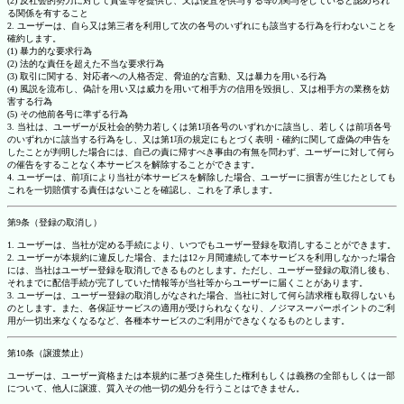
(2) 反社会的勢力に対して資金等を提供し、又は便宜を供与する等の関与をしていると認められ
る関係を有すること
2. ユーザーは、自ら又は第三者を利用して次の各号のいずれにも該当する行為を行わないことを
確約します。
(1) 暴力的な要求行為
(2) 法的な責任を超えた不当な要求行為
(3) 取引に関する、対応者への人格否定、脅迫的な言動、又は暴力を用いる行為
(4) 風説を流布し、偽計を用い又は威力を用いて相手方の信用を毀損し、又は相手方の業務を妨
害する行為
(5) その他前各号に準ずる行為
3. 当社は、ユーザーが反社会的勢力若しくは第1項各号のいずれかに該当し、若しくは前項各号
のいずれかに該当する行為をし、又は第1項の規定にもとづく表明・確約に関して虚偽の申告を
したことが判明した場合には、自己の責に帰すべき事由の有無を問わず、ユーザーに対して何ら
の催告をすることなく本サービスを解除することができます。
4. ユーザーは、前項により当社が本サービスを解除した場合、ユーザーに損害が生じたとしても
これを一切賠償する責任はないことを確認し、これを了承します。
第9条（登録の取消し）
1. ユーザーは、当社が定める手続により、いつでもユーザー登録を取消しすることができます。
2. ユーザーが本規約に違反した場合、または12ヶ月間連続して本サービスを利用しなかった場合
には、当社はユーザー登録を取消しできるものとします。ただし、ユーザー登録の取消し後も、
それまでに配信手続が完了していた情報等が当社等からユーザーに届くことがあります。
3. ユーザーは、ユーザー登録の取消しがなされた場合、当社に対して何ら請求権も取得しないも
のとします。また、各保証サービスの適用が受けられなくなり、ノジマスーパーポイントのご利
用が一切出来なくなるなど、各種本サービスのご利用ができなくなるものとします。
第10条（譲渡禁止）
ユーザーは、ユーザー資格または本規約に基づき発生した権利もしくは義務の全部もしくは一部
について、他人に譲渡、質入その他一切の処分を行うことはできません。