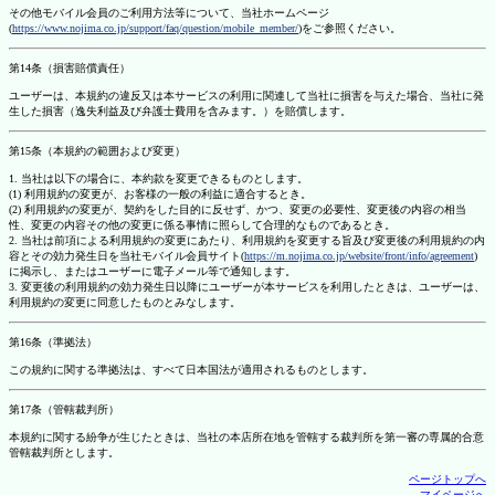
その他モバイル会員のご利用方法等について、当社ホームページ
(
https://www.nojima.co.jp/support/faq/question/mobile_member/
)をご参照ください。
第14条（損害賠償責任）
ユーザーは、本規約の違反又は本サービスの利用に関連して当社に損害を与えた場合、当社に発
生した損害（逸失利益及び弁護士費用を含みます。）を賠償します。
第15条（本規約の範囲および変更）
1. 当社は以下の場合に、本約款を変更できるものとします。
(1) 利用規約の変更が、お客様の一般の利益に適合するとき。
(2) 利用規約の変更が、契約をした目的に反せず、かつ、変更の必要性、変更後の内容の相当
性、変更の内容その他の変更に係る事情に照らして合理的なものであるとき。
2. 当社は前項による利用規約の変更にあたり、利用規約を変更する旨及び変更後の利用規約の内
容とその効力発生日を当社モバイル会員サイト(
https://m.nojima.co.jp/website/front/info/agreement
)
に掲示し、またはユーザーに電子メール等で通知します。
3. 変更後の利用規約の効力発生日以降にユーザーが本サービスを利用したときは、ユーザーは、
利用規約の変更に同意したものとみなします。
第16条（準拠法）
この規約に関する準拠法は、すべて日本国法が適用されるものとします。
第17条（管轄裁判所）
本規約に関する紛争が生じたときは、当社の本店所在地を管轄する裁判所を第一審の専属的合意
管轄裁判所とします。
ページトップへ
マイページへ