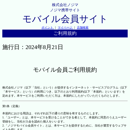
株式会社ノジマ
ノジマ携帯サイト
モバイル会員サイト
ポイント
｜
マイページ
｜
店舗検索
ご利用規約
施行日：2024年8月21日
モバイル会員ご利用規約
株式会社ノジマ（以下「当社」という）が提供するインターネット・サービスプログラム（以下
「本サービス」という）の利用につき、以下のとおり利用規約(以下「本規約」といいます）を
定めます。本サービスをご利用いただく方は、本規約にしたがっていただくものとします。
第1条（定義）
本規約における用語は、それぞれ以下の通りの意味を有するものとします。
1.「ユーザー」とは、本サービスを受けることができる者として、本規約に同意のうえユーザー
登録をし、当社が入会を認めた個人をいいます。
2.「ノジマモバイル会員サイト」とは、本サービスを提供するために、当社が運営するウェブサ
イトを指します。