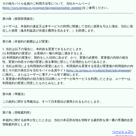
その他モバイル会員のご利用方法等について、当社ホームページ
(
https://www.nojima.co.jp/support/faq/question/mobile_member/
)をご参照ください。
第14条（損害賠償責任）
ユーザーは、本規約の違反又は本サービスの利用に関連して当社に損害を与えた場合、当社に発
生した損害（逸失利益及び弁護士費用を含みます。）を賠償します。
第15条（本規約の範囲および変更）
1. 当社は以下の場合に、本約款を変更できるものとします。
(1) 利用規約の変更が、お客様の一般の利益に適合するとき。
(2) 利用規約の変更が、契約をした目的に反せず、かつ、変更の必要性、変更後の内容の相当
性、変更の内容その他の変更に係る事情に照らして合理的なものであるとき。
2. 当社は前項による利用規約の変更にあたり、利用規約を変更する旨及び変更後の利用規約の内
容とその効力発生日を当社モバイル会員サイト(
https://m.nojima.co.jp/website/front/info/agreement
)
に掲示し、またはユーザーに電子メール等で通知します。
3. 変更後の利用規約の効力発生日以降にユーザーが本サービスを利用したときは、ユーザーは、
利用規約の変更に同意したものとみなします。
第16条（準拠法）
この規約に関する準拠法は、すべて日本国法が適用されるものとします。
第17条（管轄裁判所）
本規約に関する紛争が生じたときは、当社の本店所在地を管轄する裁判所を第一審の専属的合意
管轄裁判所とします。
ページトップへ
マイページへ