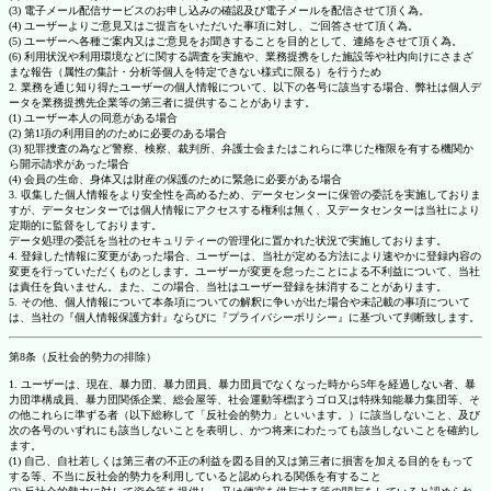
(3) 電子メール配信サービスのお申し込みの確認及び電子メールを配信させて頂く為。
(4) ユーザーよりご意見又はご提言をいただいた事項に対し、ご回答させて頂く為。
(5) ユーザーへ各種ご案内又はご意見をお聞きすることを目的として、連絡をさせて頂く為。
(6) 利用状況や利用環境などに関する調査を実施や、業務提携をした施設等や社内向けにさまざ
まな報告（属性の集計・分析等個人を特定できない様式に限る）を行うため
2. 業務を通じ知り得たユーザーの個人情報について、以下の各号に該当する場合、弊社は個人デ
ータを業務提携先企業等の第三者に提供することがあります。
(1) ユーザー本人の同意がある場合
(2) 第1項の利用目的のために必要のある場合
(3) 犯罪捜査の為など警察、検察、裁判所、弁護士会またはこれらに準じた権限を有する機関か
ら開示請求があった場合
(4) 会員の生命、身体又は財産の保護のために緊急に必要がある場合
3. 収集した個人情報をより安全性を高めるため、データセンターに保管の委託を実施しておりま
すが、データセンターでは個人情報にアクセスする権利は無く、又データセンターは当社により
定期的に監督をしております。
データ処理の委託を当社のセキュリティーの管理化に置かれた状況で実施しております。
4. 登録した情報に変更があった場合、ユーザーは、当社が定める方法により速やかに登録内容の
変更を行っていただくものとします。ユーザーが変更を怠ったことによる不利益について、当社
は責任を負いません。また、この場合、当社はユーザー登録を抹消することがあります。
5. その他、個人情報について本条項についての解釈に争いが出た場合や未記載の事項について
は、当社の『個人情報保護方針』ならびに『プライバシーポリシー』に基づいて判断致します。
第8条（反社会的勢力の排除）
1. ユーザーは、現在、暴力団、暴力団員、暴力団員でなくなった時から5年を経過しない者、暴
力団準構成員、暴力団関係企業、総会屋等、社会運動等標ぼうゴロ又は特殊知能暴力集団等、そ
の他これらに準ずる者（以下総称して「反社会的勢力」といいます。）に該当しないこと、及び
次の各号のいずれにも該当しないことを表明し、かつ将来にわたっても該当しないことを確約し
ます。
(1) 自己、自社若しくは第三者の不正の利益を図る目的又は第三者に損害を加える目的をもって
する等、不当に反社会的勢力を利用していると認められる関係を有すること