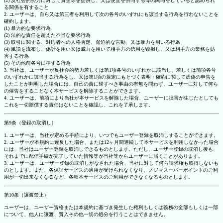
(2) 反社会的勢力に対して資金等を提供し、又は便宜を供与する等の関与をしていると認められ
る関係を有すること
2. ユーザーは、自ら又は第三者を利用して次の各号のいずれにも該当する行為を行わないことを
確約します。
(1) 暴力的な要求行為
(2) 法的な責任を超えた不当な要求行為
(3) 取引に関する、対応者への人格否定、脅迫的な言動、又は暴力を用いる行為
(4) 風説を流布し、偽計を用い又は威力を用いて相手方の信用を毀損し、又は相手方の業務を妨
害する行為
(5) その他前各号に準ずる行為
3. 当社は、ユーザーが反社会的勢力若しくは第1項各号のいずれかに該当し、若しくは前項各号
のいずれかに該当する行為をし、又は第1項の規定にもとづく表明・確約に関して虚偽の申告を
したことが判明した場合には、自己の責に帰すべき事由の有無を問わず、ユーザーに対して何ら
の催告をすることなく本サービスを解除することができます。
4. ユーザーは、前項により当社が本サービスを解除した場合、ユーザーに損害が生じたとしても
これを一切賠償する責任はないことを確認し、これを了承します。
第9条（登録の取消し）
1. ユーザーは、当社が定める手続により、いつでもユーザー登録を取消しすることができます。
2. ユーザーが本規約に違反した場合、または12ヶ月間連続して本サービスを利用しなかった場合
には、当社はユーザー登録を取消しできるものとします。ただし、ユーザー登録の取消し後も、
それまでに配信手続が完了していた情報等が当社等からユーザーに届くことがあります。
3. ユーザーは、ユーザー登録の取消しがなされた場合、当社に対して何ら請求権も取得しないも
のとします。また、各保証サービスの適用が受けられなくなり、ノジマスーパーポイントのご利
用が一切出来なくなるなど、各種本サービスのご利用ができなくなるものとします。
第10条（譲渡禁止）
ユーザーは、ユーザー資格または本規約に基づき発生した権利もしくは義務の全部もしくは一部
について、他人に譲渡、質入その他一切の処分を行うことはできません。