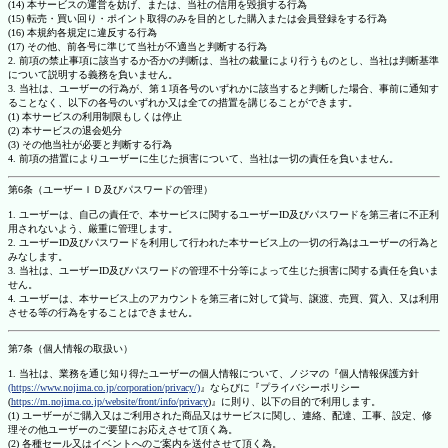
(14) 本サービスの運営を妨げ、または、当社の信用を毀損する行為
(15) 転売・買い回り・ポイント取得のみを目的とした購入または会員登録をする行為
(16) 本規約各規定に違反する行為
(17) その他、前各号に準じて当社が不適当と判断する行為
2. 前項の禁止事項に該当するか否かの判断は、当社の裁量により行うものとし、当社は判断基準
について説明する義務を負いません。
3. 当社は、ユーザーの行為が、第１項各号のいずれかに該当すると判断した場合、事前に通知す
ることなく、以下の各号のいずれか又は全ての措置を講じることができます。
(1) 本サービスの利用制限もしくは停止
(2) 本サービスの退会処分
(3) その他当社が必要と判断する行為
4. 前項の措置によりユーザーに生じた損害について、当社は一切の責任を負いません。
第6条（ユーザーＩＤ及びパスワードの管理）
1. ユーザーは、自己の責任で、本サービスに関するユーザーID及びパスワードを第三者に不正利
用されないよう、厳重に管理します。
2. ユーザーID及びパスワードを利用して行われた本サービス上の一切の行為はユーザーの行為と
みなします。
3. 当社は、ユーザーID及びパスワードの管理不十分等によって生じた損害に関する責任を負いま
せん。
4. ユーザーは、本サービス上のアカウントを第三者に対して貸与、譲渡、売買、質入、又は利用
させる等の行為をすることはできません。
第7条（個人情報の取扱い）
1. 当社は、業務を通じ知り得たユーザーの個人情報について、ノジマの『個人情報保護方針
(https://www.nojima.co.jp/corporation/privacy/)
』ならびに『プライバシーポリシー
(
https://m.nojima.co.jp/website/front/info/privacy
)』に則り、以下の目的で利用します。
(1) ユーザーがご購入又はご利用された商品又はサービスに関し、連絡、配達、工事、設定、修
理その他ユーザーのご要望にお応えさせて頂く為。
(2) 各種セール又はイベントへのご案内を送付させて頂く為。