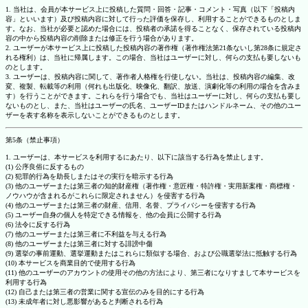
1. 当社は、会員が本サービス上に投稿した質問・回答・記事・コメント・写真（以下「投稿内
容」といいます）及び投稿内容に対して行った評価を保存し、利用することができるものとしま
す。なお、当社が必要と認めた場合には、投稿者の承諾を得ることなく、保存されている投稿内
容の中から投稿内容の削除または修正を行う場合があります。
2. ユーザーが本サービス上に投稿した投稿内容の著作権（著作権法第21条ないし第28条に規定さ
れる権利）は、当社に帰属します。この場合、当社はユーザーに対し、何らの支払も要しないも
のとします。
3. ユーザーは、投稿内容に関して、著作者人格権を行使しない。当社は、投稿内容の編集、改
変、複製、転載等の利用（何れも出版化、映像化、翻訳、放送、演劇化等の利用の場合を含みま
す）を行うことができます。これらを行う場合でも、当社はユーザーに対し、何らの支払も要し
ないものとし、また、当社はユーザーの氏名、ユーザーIDまたはハンドルネーム、その他のユー
ザーを表す名称を表示しないことができるものとします。
第5条（禁止事項）
1. ユーザーは、本サービスを利用するにあたり、以下に該当する行為を禁止します。
(1) 公序良俗に反するもの
(2) 犯罪的行為を助長しまたはその実行を暗示する行為
(3) 他のユーザーまたは第三者の知的財産権（著作権・意匠権・特許権・実用新案権・商標権・
ノウハウが含まれるがこれらに限定されません）を侵害する行為
(4) 他のユーザーまたは第三者の財産、信用、名誉、プライバシーを侵害する行為
(5) ユーザー自身の個人を特定できる情報を、他の会員に公開する行為
(6) 法令に反する行為
(7) 他のユーザーまたは第三者に不利益を与える行為
(8) 他のユーザーまたは第三者に対する誹謗中傷
(9) 選挙の事前運動、選挙運動またはこれらに類似する場合、および公職選挙法に抵触する行為
(10) 本サービスを商業目的で使用する行為
(11) 他のユーザーのアカウントの使用その他の方法により、第三者になりすまして本サービスを
利用する行為
(12) 自己または第三者の営業に関する宣伝のみを目的にする行為
(13) 未成年者に対し悪影響があると判断される行為