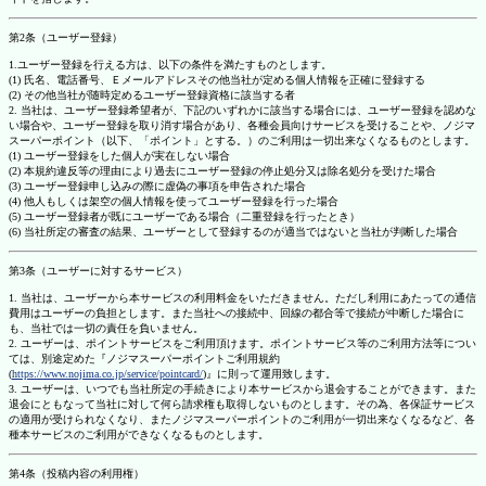
第2条（ユーザー登録）
1.ユーザー登録を行える方は、以下の条件を満たすものとします。
(1) 氏名、電話番号、Ｅメールアドレスその他当社が定める個人情報を正確に登録する
(2) その他当社が随時定めるユーザー登録資格に該当する者
2. 当社は、ユーザー登録希望者が、下記のいずれかに該当する場合には、ユーザー登録を認めな
い場合や、ユーザー登録を取り消す場合があり、各種会員向けサービスを受けることや、ノジマ
スーパーポイント（以下、「ポイント」とする。）のご利用は一切出来なくなるものとします。
(1) ユーザー登録をした個人が実在しない場合
(2) 本規約違反等の理由により過去にユーザー登録の停止処分又は除名処分を受けた場合
(3) ユーザー登録申し込みの際に虚偽の事項を申告された場合
(4) 他人もしくは架空の個人情報を使ってユーザー登録を行った場合
(5) ユーザー登録者が既にユーザーである場合（二重登録を行ったとき）
(6) 当社所定の審査の結果、ユーザーとして登録するのが適当ではないと当社が判断した場合
第3条（ユーザーに対するサービス）
1. 当社は、ユーザーから本サービスの利用料金をいただきません。ただし利用にあたっての通信
費用はユーザーの負担とします。また当社への接続中、回線の都合等で接続が中断した場合に
も、当社では一切の責任を負いません。
2. ユーザーは、ポイントサービスをご利用頂けます。ポイントサービス等のご利用方法等につい
ては、別途定めた『ノジマスーパーポイントご利用規約
(
https://www.nojima.co.jp/service/pointcard/
)』に則って運用致します。
3. ユーザーは、いつでも当社所定の手続きにより本サービスから退会することができます。また
退会にともなって当社に対して何ら請求権も取得しないものとします。その為、各保証サービス
の適用が受けられなくなり、またノジマスーパーポイントのご利用が一切出来なくなるなど、各
種本サービスのご利用ができなくなるものとします。
第4条（投稿内容の利用権）