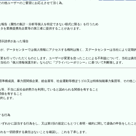
理その他ユーザーのご要望にお応えさせて頂く為。
まな報告（属性の集計・分析等個人を特定できない様式に限る）を行うため
ータを業務提携先企業等の第三者に提供することがあります。
開示請求があった場合
ますが、データセンターでは個人情報にアクセスする権利は無く、又データセンターは当社により定期
の変更を行っていただくものとします。ユーザーが変更を怠ったことによる不利益について、当社は責
は、当社の『個人情報保護方針』ならびに『プライバシーポリシー』に基づいて判断致します。
暴力団準構成員、暴力団関係企業、総会屋等、社会運動等標ぼうゴロ又は特殊知能暴力集団等、その他
する等、不当に反社会的勢力を利用していると認められる関係を有すること
関係を有すること
確約します。
する行為
号のいずれかに該当する行為をし、又は第1項の規定にもとづく表明・確約に関して虚偽の申告をした
これを一切賠償する責任はないことを確認し、これを了承します。