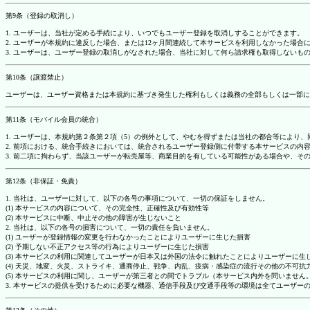
第9条（登録の取消し）
1. ユーザーは、当社が定める手続により、いつでもユーザー登録を取消しすることができます。
2. ユーザーが本規約に違反した場合、または12ヶ月間連続して本サービスを利用しなかった場
3. ユーザーは、ユーザー登録の取消しがなされた場合、当社に対して何ら請求権も取得しない
第10条（譲渡禁止）
ユーザーは、ユーザー資格または本規約に基づき発生した権利もしくは義務の全部もしくは一部に
第11条（モバイル会員の統合）
1. ユーザーは、本規約第２条第２項（5）の例外として、やむを得ずまたは当社の都合等によ
2. 前項における、統合手続きにおいては、統合されるユーザー登録側に付帯する本サービスの内
3. 前二項に拘わらず、当該ユーザーが転売屋等、商業目的を有している可能性がある場合や、
第12条（非保証・免責）
1. 当社は、ユーザーに対して、以下の各号の事項について、一切の保証をしません。
(1) 本サービスの内容について、その完全性、正確性及び有効性等
(2) 本サービスに中断、中止その他の障害が生じないこと
2. 当社は、以下の各号の損害について、一切の責任を負いません。
(1) ユーザーが登録情報の変更を行わなかったことによりユーザーに生じた損害
(2) 予期しない不正アクセス等の行為によりユーザーに生じた損害
(3) 本サービスの利用に関連してユーザーが日本又は外国の法令に触れたことによりユーザーに生
(4) 天災、地変、火災、ストライキ、通商停止、戦争、内乱、疫病・感染症の流行その他の不可
(5) 本サービスの利用に関し、ユーザーが第三者との間でトラブル（本サービス内外を問いませ
3. 本サービスの提供を受けるために必要な機器、通信手段及び交通手段等の環境は全てユーザ