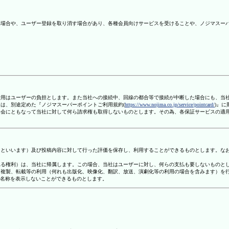
ない場合や、ユーザー登録を取り消す場合があり、各種会員向けサービスを受けることや、ノジマスー
信費用はユーザーの負担とします。また当社への接続中、回線の都合等で接続が中断した場合にも、当
ては、別途定めた『ノジマスーパーポイントご利用規約(
https://www.nojima.co.jp/service/pointcard/
)』
た退会にともなって当社に対して何ら請求権も取得しないものとします。その為、各保証サービスの適
容」といいます）及び投稿内容に対して行った評価を保存し、利用することができるものとします。な
定される権利）は、当社に帰属します。この場合、当社はユーザーに対し、何らの支払も要しないものと
変、複製、転載等の利用（何れも出版化、映像化、翻訳、放送、演劇化等の利用の場合を含みます）を
す名称を表示しないことができるものとします。