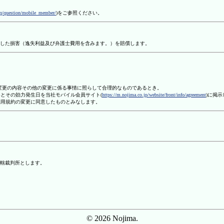
aq/question/mobile_member/
)をご参照ください。
した損害（逸失利益及び弁護士費用を含みます。）を賠償します。
、変更の内容その他の変更に係る事情に照らして合理的なものであるとき。
容とその効力発生日を当社モバイル会員サイト(
https://m.nojima.co.jp/website/front/info/agreement
)に掲
利用規約の変更に同意したものとみなします。
轄裁判所とします。
© 2026 Nojima.