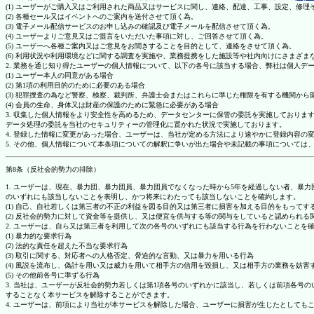
(1) ユーザーがご購入又はご利用された商品又はサービスに関し、連絡、配達、工事、設定、修
(2) 各種セール又はイベントへのご案内を送付させて頂く為。
(3) 電子メール配信サービスのお申し込みの確認及び電子メールを配信させて頂く為。
(4) ユーザーよりご意見又はご提言をいただいた事項に対し、ご回答させて頂く為。
(5) ユーザーへ各種ご案内又はご意見をお聞きすることを目的として、連絡をさせて頂く為。
(6) 利用状況や利用環境などに関する調査を実施や、業務提携をした施設等や社内向けにさまざ
2. 業務を通じ知り得たユーザーの個人情報について、以下の各号に該当する場合、弊社は個人デ
(1) ユーザー本人の同意がある場合
(2) 第1項の利用目的のために必要のある場合
(3) 犯罪捜査の為など警察、検察、裁判所、弁護士会またはこれらに準じた権限を有する機関から
(4) 会員の生命、身体又は財産の保護のために緊急に必要がある場合
3. 収集した個人情報をより安全性を高めるため、データセンターに保管の委託を実施しており
データ処理の委託を当社のセキュリティーの管理化に置かれた状況で実施しております。
4. 登録した情報に変更があった場合、ユーザーは、当社が定める方法により速やかに登録内容
5. その他、個人情報について本条項についての解釈に争いが出た場合や未記載の事項について
第8条（反社会的勢力の排除）
1. ユーザーは、現在、暴力団、暴力団員、暴力団員でなくなった時から5年を経過しない者、
のいずれにも該当しないことを表明し、かつ将来にわたっても該当しないことを確約します。
(1) 自己、自社若しくは第三者の不正の利益を図る目的又は第三者に損害を加える目的をもって
(2) 反社会的勢力に対して資金等を提供し、又は便宜を供与する等の関与をしていると認められる
2. ユーザーは、自ら又は第三者を利用して次の各号のいずれにも該当する行為を行わないことを
(1) 暴力的な要求行為
(2) 法的な責任を超えた不当な要求行為
(3) 取引に関する、対応者への人格否定、脅迫的な言動、又は暴力を用いる行為
(4) 風説を流布し、偽計を用い又は威力を用いて相手方の信用を毀損し、又は相手方の業務を妨害
(5) その他前各号に準ずる行為
3. 当社は、ユーザーが反社会的勢力若しくは第1項各号のいずれかに該当し、若しくは前項各
することなく本サービスを解除することができます。
4. ユーザーは、前項により当社が本サービスを解除した場合、ユーザーに損害が生じたとしても