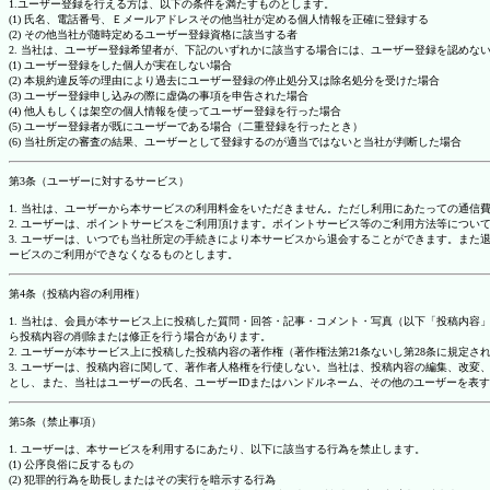
1.ユーザー登録を行える方は、以下の条件を満たすものとします。
(1) 氏名、電話番号、Ｅメールアドレスその他当社が定める個人情報を正確に登録する
(2) その他当社が随時定めるユーザー登録資格に該当する者
2. 当社は、ユーザー登録希望者が、下記のいずれかに該当する場合には、ユーザー登録を認め
(1) ユーザー登録をした個人が実在しない場合
(2) 本規約違反等の理由により過去にユーザー登録の停止処分又は除名処分を受けた場合
(3) ユーザー登録申し込みの際に虚偽の事項を申告された場合
(4) 他人もしくは架空の個人情報を使ってユーザー登録を行った場合
(5) ユーザー登録者が既にユーザーである場合（二重登録を行ったとき）
(6) 当社所定の審査の結果、ユーザーとして登録するのが適当ではないと当社が判断した場合
第3条（ユーザーに対するサービス）
1. 当社は、ユーザーから本サービスの利用料金をいただきません。ただし利用にあたっての通
2. ユーザーは、ポイントサービスをご利用頂けます。ポイントサービス等のご利用方法等につい
3. ユーザーは、いつでも当社所定の手続きにより本サービスから退会することができます。ま
ービスのご利用ができなくなるものとします。
第4条（投稿内容の利用権）
1. 当社は、会員が本サービス上に投稿した質問・回答・記事・コメント・写真（以下「投稿内
ら投稿内容の削除または修正を行う場合があります。
2. ユーザーが本サービス上に投稿した投稿内容の著作権（著作権法第21条ないし第28条に規
3. ユーザーは、投稿内容に関して、著作者人格権を行使しない。当社は、投稿内容の編集、改
とし、また、当社はユーザーの氏名、ユーザーIDまたはハンドルネーム、その他のユーザーを表
第5条（禁止事項）
1. ユーザーは、本サービスを利用するにあたり、以下に該当する行為を禁止します。
(1) 公序良俗に反するもの
(2) 犯罪的行為を助長しまたはその実行を暗示する行為