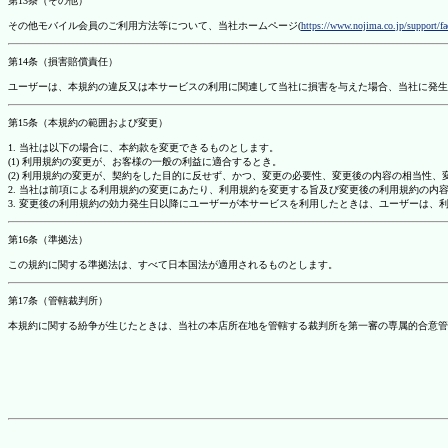
第13条（その他）
その他モバイル会員のご利用方法等について、当社ホームページ(
https://www.nojima.co.jp/support/f
第14条（損害賠償責任）
ユーザーは、本規約の違反又は本サービスの利用に関連して当社に損害を与えた場合、当社に発生
第15条（本規約の範囲および変更）
1. 当社は以下の場合に、本約款を変更できるものとします。
(1) 利用規約の変更が、お客様の一般の利益に適合するとき。
(2) 利用規約の変更が、契約をした目的に反せず、かつ、変更の必要性、変更後の内容の相当性
2. 当社は前項による利用規約の変更にあたり、利用規約を変更する旨及び変更後の利用規約の内
3. 変更後の利用規約の効力発生日以降にユーザーが本サービスを利用したときは、ユーザーは、
第16条（準拠法）
この規約に関する準拠法は、すべて日本国法が適用されるものとします。
第17条（管轄裁判所）
本規約に関する紛争が生じたときは、当社の本店所在地を管轄する裁判所を第一審の専属的合意管