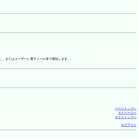
示し、またはユーザーに電子メール等で通知します。
ページトップへ
マイページへ
サイトトップへ
ログアウト