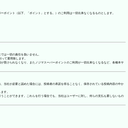
パーポイント（以下、「ポイント」とする。）のご利用は一切出来なくなるものとします。
社では一切の責任を負いません。
に則って運用致します。
用が受けられなくなり、またノジマスーパーポイントのご利用が一切出来なくなるなど、各種本サ
お、当社が必要と認めた場合には、投稿者の承諾を得ることなく、保存されている投稿内容の中か
します。
行うことができます。これらを行う場合でも、当社はユーザーに対し、何らの支払も要しないもの