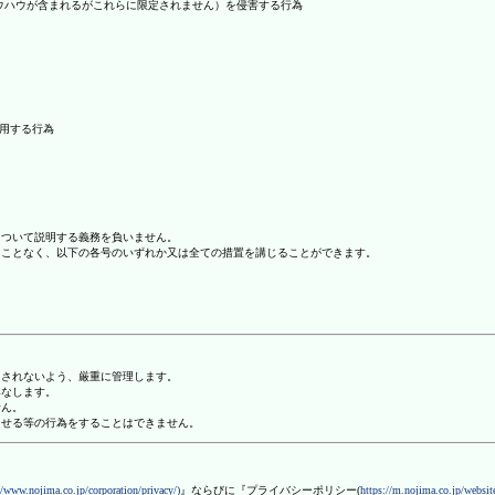
ノウハウが含まれるがこれらに限定されません）を侵害する行為
利用する行為
について説明する義務を負いません。
ることなく、以下の各号のいずれか又は全ての措置を講じることができます。
用されないよう、厳重に管理します。
みなします。
せん。
させる等の行為をすることはできません。
//www.nojima.co.jp/corporation/privacy/)
』ならびに『プライバシーポリシー(
https://m.nojima.co.jp/website