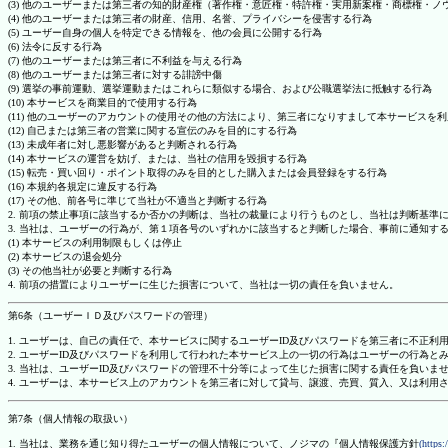
(3) 他のユーザーまたは第三者の知的財産権（著作権・意匠権・特許権・実用新案権・商標権・
(4) 他のユーザーまたは第三者の財産、信用、名誉、プライバシーを侵害する行為
(5) ユーザー自身の個人を特定できる情報を、他の会員に公開する行為
(6) 法令に反する行為
(7) 他のユーザーまたは第三者に不利益を与える行為
(8) 他のユーザーまたは第三者に対する誹謗中傷
(9) 選挙の事前運動、選挙運動またはこれらに類似する場合、および公職選挙法に抵触する行為
(10) 本サービスを商業目的で使用する行為
(11) 他のユーザーのアカウントの使用その他の方法により、第三者になりすまして本サービスを
(12) 自己または第三者の営業に関する宣伝のみを目的にする行為
(13) 未成年者に対し悪影響があると判断される行為
(14) 本サービスの運営を妨げ、または、当社の信用を毀損する行為
(15) 転売・買い回り・ポイント取得のみを目的とした購入または会員登録をする行為
(16) 本規約各規定に違反する行為
(17) その他、前各号に準じて当社が不適当と判断する行為
2. 前項の禁止事項に該当するか否かの判断は、当社の裁量により行うものとし、当社は判断基準
3. 当社は、ユーザーの行為が、第１項各号のいずれかに該当すると判断した場合、事前に通知す
(1) 本サービスの利用制限もしくは停止
(2) 本サービスの退会処分
(3) その他当社が必要と判断する行為
4. 前項の措置によりユーザーに生じた損害について、当社は一切の責任を負いません。
第6条（ユーザーＩＤ及びパスワードの管理）
1. ユーザーは、自己の責任で、本サービスに関するユーザーID及びパスワードを第三者に不正利
2. ユーザーID及びパスワードを利用して行われた本サービス上の一切の行為はユーザーの行為と
3. 当社は、ユーザーID及びパスワードの管理不十分等によって生じた損害に関する責任を負いま
4. ユーザーは、本サービス上のアカウントを第三者に対して貸与、譲渡、売買、質入、又は利用
第7条（個人情報の取扱い）
1. 当社は、業務を通じ知り得たユーザーの個人情報について、ノジマの『個人情報保護方針
(https: