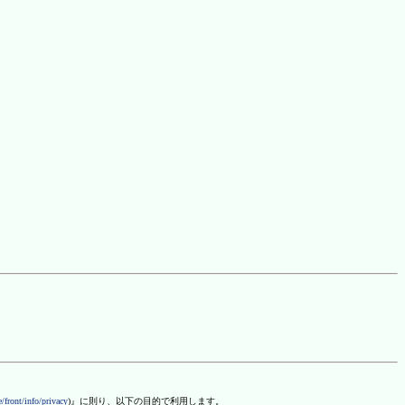
/front/info/privacy
)』に則り、以下の目的で利用します。