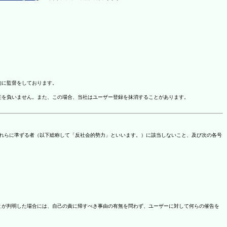
的に監督をしております。
任を負いません。また、この場合、当社はユーザー登録を抹消することがあります。
これらに準ずる者（以下総称して「反社会的勢力」といいます。）に該当しないこと、及び次の各号
ことが判明した場合には、自己の責に帰すべき事由の有無を問わず、ユーザーに対して何らの催告を