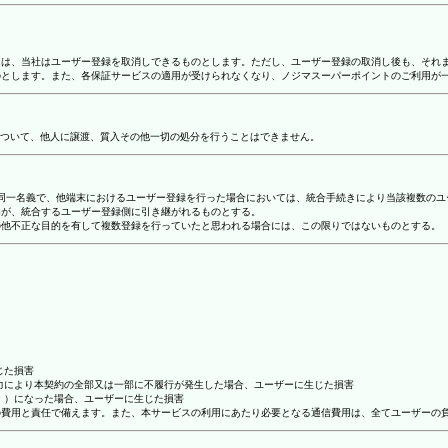
合には、当社はユーザー登録を取消しできるものとします。ただし、ユーザー登録の取消し後も、そ
ものとします。また、各保証サービスの適用が受けられなくなり、ノジマスーパーポイントのご利用が
ついて、他人に譲渡、質入その他一切の処分を行うことはできません。
り、同一名義で、他端末におけるユーザー登録を行った場合においては、統合手続きにより当該複数の
容が、統合するユーザー登録側に引き継がれるものとする。
その他不正な目的を有して複数登録を行っていたと思われる場合には、この限りではないものとする。
じた損害
抗力により本契約の全部又は一部に不履行が発生した場合、ユーザーに生じた損害
ん。）になった場合、ユーザーに生じた損害
ーの費用と責任で備えます。また、本サービスの利用にあたり必要となる通信費用は、全てユーザーの