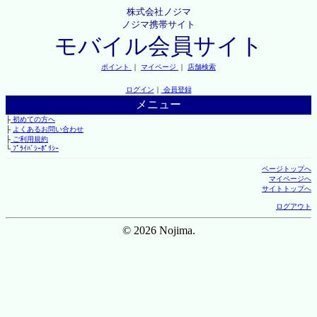
株式会社ノジマ
ノジマ携帯サイト
モバイル会員サイト
ポイント
｜
マイページ
｜
店舗検索
ログイン
｜
会員登録
メニュー
├
初めての方へ
├
よくあるお問い合わせ
├
ご利用規約
└
ﾌﾟﾗｲﾊﾞｼｰﾎﾟﾘｼｰ
ページトップへ
マイページへ
サイトトップへ
ログアウト
© 2026 Nojima.