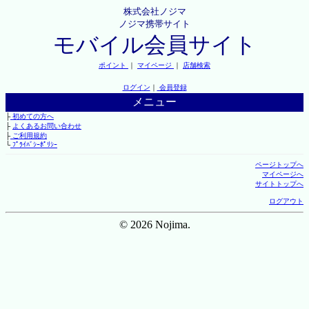
株式会社ノジマ
ノジマ携帯サイト
モバイル会員サイト
ポイント
｜
マイページ
｜
店舗検索
ログイン
｜
会員登録
メニュー
├
初めての方へ
├
よくあるお問い合わせ
├
ご利用規約
└
ﾌﾟﾗｲﾊﾞｼｰﾎﾟﾘｼｰ
ページトップへ
マイページへ
サイトトップへ
ログアウト
© 2026 Nojima.