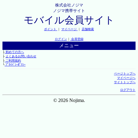
株式会社ノジマ
ノジマ携帯サイト
モバイル会員サイト
ポイント
｜
マイページ
｜
店舗検索
ログイン
｜
会員登録
メニュー
├
初めての方へ
├
よくあるお問い合わせ
├
ご利用規約
└
ﾌﾟﾗｲﾊﾞｼｰﾎﾟﾘｼｰ
ページトップへ
マイページへ
サイトトップへ
ログアウト
© 2026 Nojima.