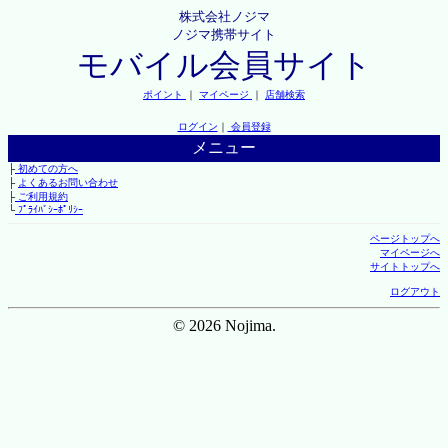
株式会社ノジマ
ノジマ携帯サイト
モバイル会員サイト
ポイント
｜
マイページ
｜
店舗検索
ログイン
｜
会員登録
メニュー
├
初めての方へ
├
よくあるお問い合わせ
├
ご利用規約
└
ﾌﾟﾗｲﾊﾞｼｰﾎﾟﾘｼｰ
ページトップへ
マイページへ
サイトトップへ
ログアウト
© 2026 Nojima.