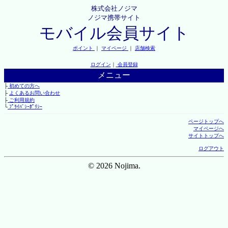
株式会社ノジマ
ノジマ携帯サイト
モバイル会員サイト
ポイント
｜
マイページ
｜
店舗検索
ログイン
｜
会員登録
メニュー
├
初めての方へ
├
よくあるお問い合わせ
├
ご利用規約
└
ﾌﾟﾗｲﾊﾞｼｰﾎﾟﾘｼｰ
ページトップへ
マイページへ
サイトトップへ
ログアウト
© 2026 Nojima.