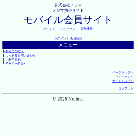
株式会社ノジマ
ノジマ携帯サイト
モバイル会員サイト
ポイント
｜
マイページ
｜
店舗検索
ログイン
｜
会員登録
メニュー
├
初めての方へ
├
よくあるお問い合わせ
├
ご利用規約
└
ﾌﾟﾗｲﾊﾞｼｰﾎﾟﾘｼｰ
ページトップへ
マイページへ
サイトトップへ
ログアウト
© 2026 Nojima.