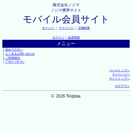
株式会社ノジマ
ノジマ携帯サイト
モバイル会員サイト
ポイント
｜
マイページ
｜
店舗検索
ログイン
｜
会員登録
メニュー
├
初めての方へ
├
よくあるお問い合わせ
├
ご利用規約
└
ﾌﾟﾗｲﾊﾞｼｰﾎﾟﾘｼｰ
ページトップへ
マイページへ
サイトトップへ
ログアウト
© 2026 Nojima.