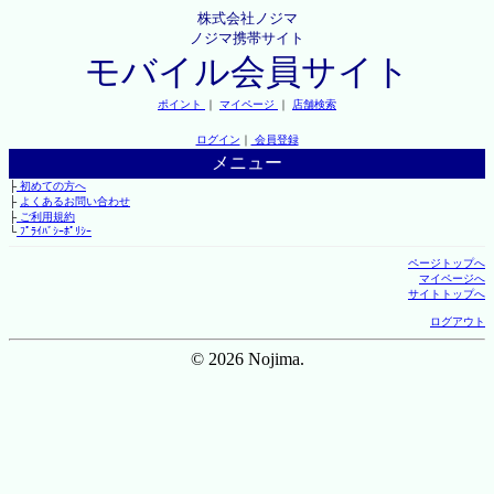
株式会社ノジマ
ノジマ携帯サイト
モバイル会員サイト
ポイント
｜
マイページ
｜
店舗検索
ログイン
｜
会員登録
メニュー
├
初めての方へ
├
よくあるお問い合わせ
├
ご利用規約
└
ﾌﾟﾗｲﾊﾞｼｰﾎﾟﾘｼｰ
ページトップへ
マイページへ
サイトトップへ
ログアウト
© 2026 Nojima.