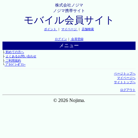
株式会社ノジマ
ノジマ携帯サイト
モバイル会員サイト
ポイント
｜
マイページ
｜
店舗検索
ログイン
｜
会員登録
メニュー
├
初めての方へ
├
よくあるお問い合わせ
├
ご利用規約
└
ﾌﾟﾗｲﾊﾞｼｰﾎﾟﾘｼｰ
ページトップへ
マイページへ
サイトトップへ
ログアウト
© 2026 Nojima.