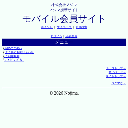
株式会社ノジマ
ノジマ携帯サイト
モバイル会員サイト
ポイント
｜
マイページ
｜
店舗検索
ログイン
｜
会員登録
メニュー
├
初めての方へ
├
よくあるお問い合わせ
├
ご利用規約
└
ﾌﾟﾗｲﾊﾞｼｰﾎﾟﾘｼｰ
ページトップへ
マイページへ
サイトトップへ
ログアウト
© 2026 Nojima.