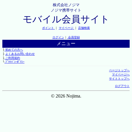
株式会社ノジマ
ノジマ携帯サイト
モバイル会員サイト
ポイント
｜
マイページ
｜
店舗検索
ログイン
｜
会員登録
メニュー
├
初めての方へ
├
よくあるお問い合わせ
├
ご利用規約
└
ﾌﾟﾗｲﾊﾞｼｰﾎﾟﾘｼｰ
ページトップへ
マイページへ
サイトトップへ
ログアウト
© 2026 Nojima.