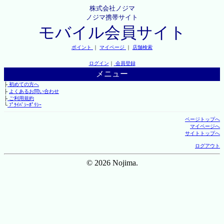
株式会社ノジマ
ノジマ携帯サイト
モバイル会員サイト
ポイント
｜
マイページ
｜
店舗検索
ログイン
｜
会員登録
メニュー
├
初めての方へ
├
よくあるお問い合わせ
├
ご利用規約
└
ﾌﾟﾗｲﾊﾞｼｰﾎﾟﾘｼｰ
ページトップへ
マイページへ
サイトトップへ
ログアウト
© 2026 Nojima.