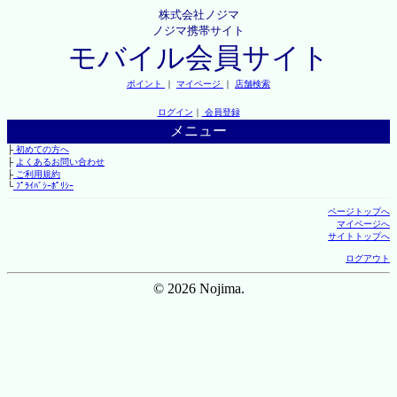
株式会社ノジマ
ノジマ携帯サイト
モバイル会員サイト
ポイント
｜
マイページ
｜
店舗検索
ログイン
｜
会員登録
メニュー
├
初めての方へ
├
よくあるお問い合わせ
├
ご利用規約
└
ﾌﾟﾗｲﾊﾞｼｰﾎﾟﾘｼｰ
ページトップへ
マイページへ
サイトトップへ
ログアウト
© 2026 Nojima.