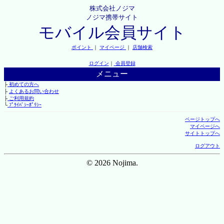
株式会社ノジマ
ノジマ携帯サイト
モバイル会員サイト
ポイント
｜
マイページ
｜
店舗検索
ログイン
｜
会員登録
メニュー
├
初めての方へ
├
よくあるお問い合わせ
├
ご利用規約
└
ﾌﾟﾗｲﾊﾞｼｰﾎﾟﾘｼｰ
ページトップへ
マイページへ
サイトトップへ
ログアウト
© 2026 Nojima.