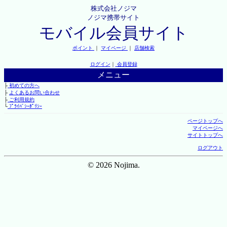
株式会社ノジマ
ノジマ携帯サイト
モバイル会員サイト
ポイント
｜
マイページ
｜
店舗検索
ログイン
｜
会員登録
メニュー
├
初めての方へ
├
よくあるお問い合わせ
├
ご利用規約
└
ﾌﾟﾗｲﾊﾞｼｰﾎﾟﾘｼｰ
ページトップへ
マイページへ
サイトトップへ
ログアウト
© 2026 Nojima.