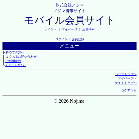
株式会社ノジマ
ノジマ携帯サイト
モバイル会員サイト
ポイント
｜
マイページ
｜
店舗検索
ログイン
｜
会員登録
メニュー
├
初めての方へ
├
よくあるお問い合わせ
├
ご利用規約
└
ﾌﾟﾗｲﾊﾞｼｰﾎﾟﾘｼｰ
ページトップへ
マイページへ
サイトトップへ
ログアウト
© 2026 Nojima.