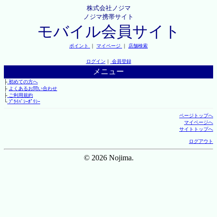
株式会社ノジマ
ノジマ携帯サイト
モバイル会員サイト
ポイント
｜
マイページ
｜
店舗検索
ログイン
｜
会員登録
メニュー
├
初めての方へ
├
よくあるお問い合わせ
├
ご利用規約
└
ﾌﾟﾗｲﾊﾞｼｰﾎﾟﾘｼｰ
ページトップへ
マイページへ
サイトトップへ
ログアウト
© 2026 Nojima.