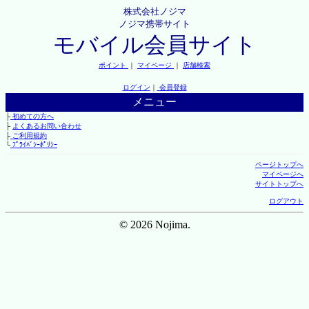
株式会社ノジマ
ノジマ携帯サイト
モバイル会員サイト
ポイント
｜
マイページ
｜
店舗検索
ログイン
｜
会員登録
メニュー
├
初めての方へ
├
よくあるお問い合わせ
├
ご利用規約
└
ﾌﾟﾗｲﾊﾞｼｰﾎﾟﾘｼｰ
ページトップへ
マイページへ
サイトトップへ
ログアウト
© 2026 Nojima.