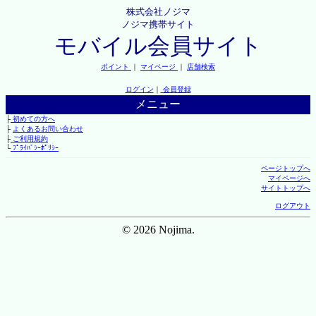
株式会社ノジマ
ノジマ携帯サイト
モバイル会員サイト
ポイント
｜
マイページ
｜
店舗検索
ログイン
｜
会員登録
メニュー
├
初めての方へ
├
よくあるお問い合わせ
├
ご利用規約
└
ﾌﾟﾗｲﾊﾞｼｰﾎﾟﾘｼｰ
ページトップへ
マイページへ
サイトトップへ
ログアウト
© 2026 Nojima.