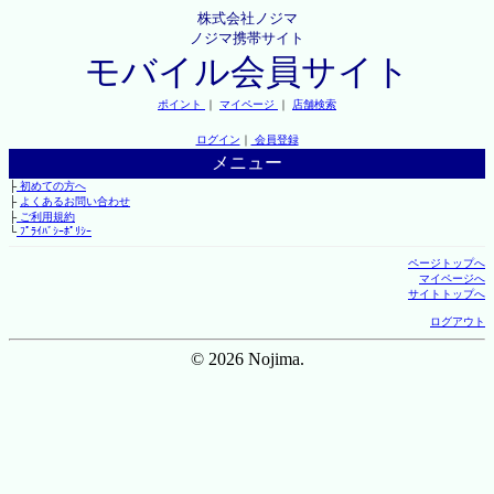
株式会社ノジマ
ノジマ携帯サイト
モバイル会員サイト
ポイント
｜
マイページ
｜
店舗検索
ログイン
｜
会員登録
メニュー
├
初めての方へ
├
よくあるお問い合わせ
├
ご利用規約
└
ﾌﾟﾗｲﾊﾞｼｰﾎﾟﾘｼｰ
ページトップへ
マイページへ
サイトトップへ
ログアウト
© 2026 Nojima.