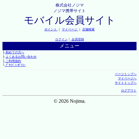
株式会社ノジマ
ノジマ携帯サイト
モバイル会員サイト
ポイント
｜
マイページ
｜
店舗検索
ログイン
｜
会員登録
メニュー
├
初めての方へ
├
よくあるお問い合わせ
├
ご利用規約
└
ﾌﾟﾗｲﾊﾞｼｰﾎﾟﾘｼｰ
ページトップへ
マイページへ
サイトトップへ
ログアウト
© 2026 Nojima.