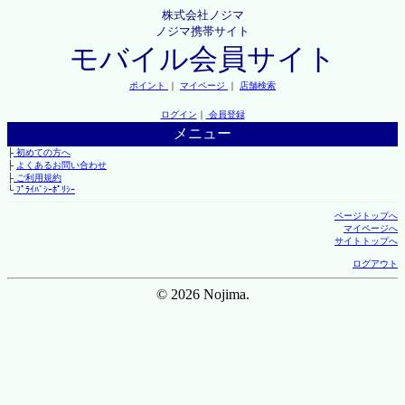
株式会社ノジマ
ノジマ携帯サイト
モバイル会員サイト
ポイント
｜
マイページ
｜
店舗検索
ログイン
｜
会員登録
メニュー
├
初めての方へ
├
よくあるお問い合わせ
├
ご利用規約
└
ﾌﾟﾗｲﾊﾞｼｰﾎﾟﾘｼｰ
ページトップへ
マイページへ
サイトトップへ
ログアウト
© 2026 Nojima.