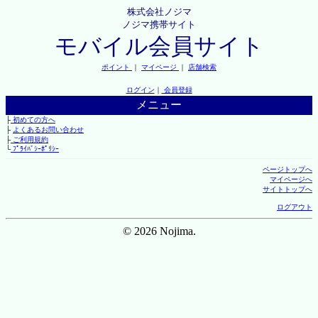
株式会社ノジマ
ノジマ携帯サイト
モバイル会員サイト
ポイント
｜
マイページ
｜
店舗検索
ログイン
｜
会員登録
メニュー
├
初めての方へ
├
よくあるお問い合わせ
├
ご利用規約
└
ﾌﾟﾗｲﾊﾞｼｰﾎﾟﾘｼｰ
ページトップへ
マイページへ
サイトトップへ
ログアウト
© 2026 Nojima.