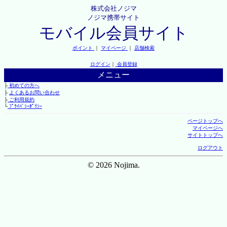
株式会社ノジマ
ノジマ携帯サイト
モバイル会員サイト
ポイント
｜
マイページ
｜
店舗検索
ログイン
｜
会員登録
メニュー
├
初めての方へ
├
よくあるお問い合わせ
├
ご利用規約
└
ﾌﾟﾗｲﾊﾞｼｰﾎﾟﾘｼｰ
ページトップへ
マイページへ
サイトトップへ
ログアウト
© 2026 Nojima.