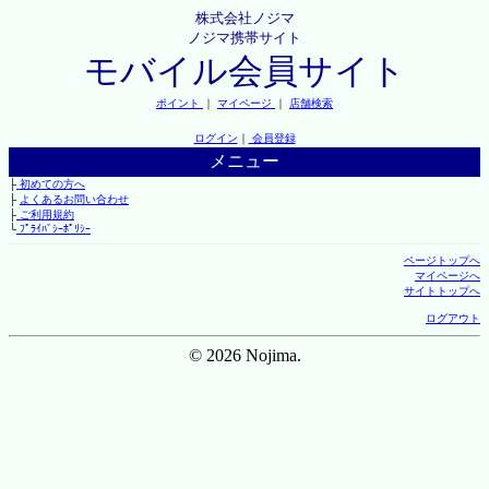
株式会社ノジマ
ノジマ携帯サイト
モバイル会員サイト
ポイント
｜
マイページ
｜
店舗検索
ログイン
｜
会員登録
メニュー
├
初めての方へ
├
よくあるお問い合わせ
├
ご利用規約
└
ﾌﾟﾗｲﾊﾞｼｰﾎﾟﾘｼｰ
ページトップへ
マイページへ
サイトトップへ
ログアウト
© 2026 Nojima.