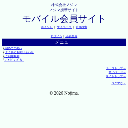
株式会社ノジマ
ノジマ携帯サイト
モバイル会員サイト
ポイント
｜
マイページ
｜
店舗検索
ログイン
｜
会員登録
メニュー
├
初めての方へ
├
よくあるお問い合わせ
├
ご利用規約
└
ﾌﾟﾗｲﾊﾞｼｰﾎﾟﾘｼｰ
ページトップへ
マイページへ
サイトトップへ
ログアウト
© 2026 Nojima.