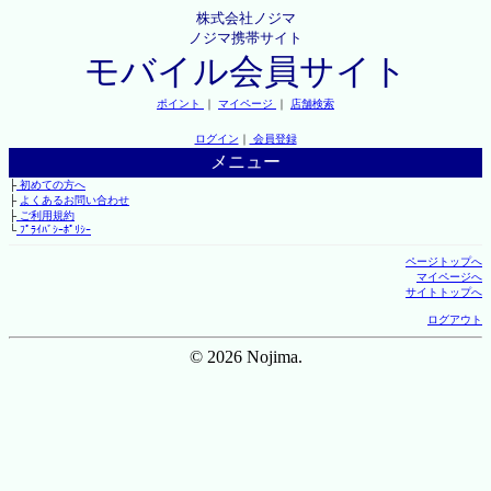
株式会社ノジマ
ノジマ携帯サイト
モバイル会員サイト
ポイント
｜
マイページ
｜
店舗検索
ログイン
｜
会員登録
メニュー
├
初めての方へ
├
よくあるお問い合わせ
├
ご利用規約
└
ﾌﾟﾗｲﾊﾞｼｰﾎﾟﾘｼｰ
ページトップへ
マイページへ
サイトトップへ
ログアウト
© 2026 Nojima.