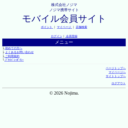
株式会社ノジマ
ノジマ携帯サイト
モバイル会員サイト
ポイント
｜
マイページ
｜
店舗検索
ログイン
｜
会員登録
メニュー
├
初めての方へ
├
よくあるお問い合わせ
├
ご利用規約
└
ﾌﾟﾗｲﾊﾞｼｰﾎﾟﾘｼｰ
ページトップへ
マイページへ
サイトトップへ
ログアウト
© 2026 Nojima.