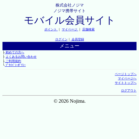
株式会社ノジマ
ノジマ携帯サイト
モバイル会員サイト
ポイント
｜
マイページ
｜
店舗検索
ログイン
｜
会員登録
メニュー
├
初めての方へ
├
よくあるお問い合わせ
├
ご利用規約
└
ﾌﾟﾗｲﾊﾞｼｰﾎﾟﾘｼｰ
ページトップへ
マイページへ
サイトトップへ
ログアウト
© 2026 Nojima.