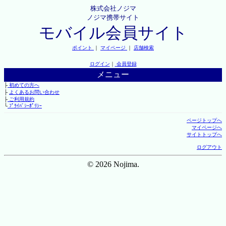
株式会社ノジマ
ノジマ携帯サイト
モバイル会員サイト
ポイント
｜
マイページ
｜
店舗検索
ログイン
｜
会員登録
メニュー
├
初めての方へ
├
よくあるお問い合わせ
├
ご利用規約
└
ﾌﾟﾗｲﾊﾞｼｰﾎﾟﾘｼｰ
ページトップへ
マイページへ
サイトトップへ
ログアウト
© 2026 Nojima.