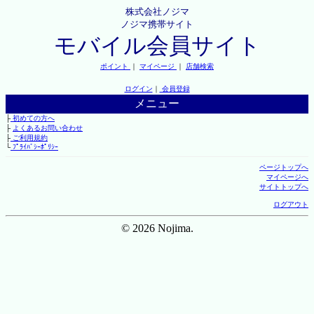
株式会社ノジマ
ノジマ携帯サイト
モバイル会員サイト
ポイント
｜
マイページ
｜
店舗検索
ログイン
｜
会員登録
メニュー
├
初めての方へ
├
よくあるお問い合わせ
├
ご利用規約
└
ﾌﾟﾗｲﾊﾞｼｰﾎﾟﾘｼｰ
ページトップへ
マイページへ
サイトトップへ
ログアウト
© 2026 Nojima.