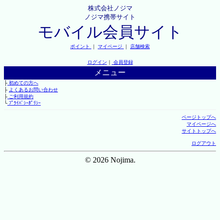
株式会社ノジマ
ノジマ携帯サイト
モバイル会員サイト
ポイント
｜
マイページ
｜
店舗検索
ログイン
｜
会員登録
メニュー
├
初めての方へ
├
よくあるお問い合わせ
├
ご利用規約
└
ﾌﾟﾗｲﾊﾞｼｰﾎﾟﾘｼｰ
ページトップへ
マイページへ
サイトトップへ
ログアウト
© 2026 Nojima.